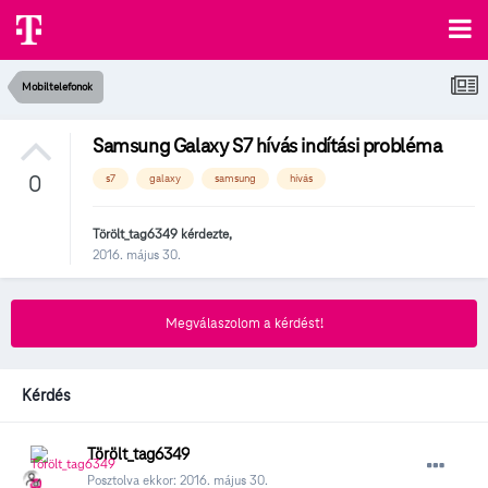
Mobiltelefonok
Samsung Galaxy S7 hívás indítási probléma
0
s7
galaxy
samsung
hívás
Törölt_tag6349
kérdezte,
2016. május 30.
Megválaszolom a kérdést!
Kérdés
Törölt_tag6349
Posztolva ekkor:
2016. május 30.