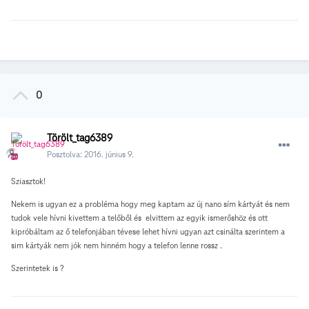
0
Törölt_tag6389
Posztolva:
2016. június 9.
Sziasztok!
Nekem is ugyan ez a probléma hogy meg kaptam az új nano sím kártyát és nem
tudok vele hívni kivettem a telőből és elvittem az egyik ismerőshöz és ott
kipróbáltam az ő telefonjában tévese lehet hívni ugyan azt csinálta szerintem a
sim kártyák nem jók nem hinném hogy a telefon lenne rossz .
Szerintetek is ?