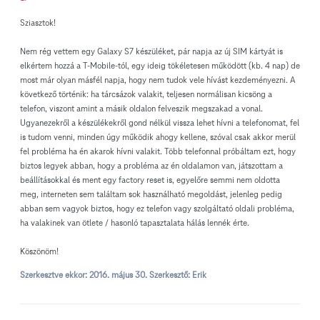
Sziasztok!
Nem rég vettem egy Galaxy S7 készüléket, pár napja az új SIM kártyát is
elkértem hozzá a T-Mobile-tól, egy ideig tökéletesen működött (kb. 4 nap) de
most már olyan másfél napja, hogy nem tudok vele hívást kezdeményezni. A
következő történik: ha tárcsázok valakit, teljesen normálisan kicsöng a
telefon, viszont amint a másik oldalon felveszik megszakad a vonal.
Ugyanezekről a készülékekről gond nélkül vissza lehet hívni a telefonomat, fel
is tudom venni, minden úgy működik ahogy kellene, szóval csak akkor merül
fel probléma ha én akarok hívni valakit. Több telefonnal próbáltam ezt, hogy
biztos legyek abban, hogy a probléma az én oldalamon van, játszottam a
beállításokkal és ment egy factory reset is, egyelőre semmi nem oldotta
meg, interneten sem találtam sok használható megoldást, jelenleg pedig
abban sem vagyok biztos, hogy ez telefon vagy szolgáltató oldali probléma,
ha valakinek van ötlete / hasonló tapasztalata hálás lennék érte.
Köszönöm!
Szerkesztve ekkor:
2016. május 30.
Szerkesztő: Erik