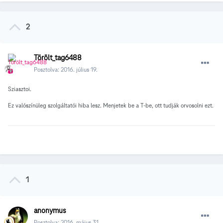
2
Törölt_tag6488
Posztolva:
2016. július 19.
Sziasztoi.
Ez valószínüleg szolgáltatói hiba lesz. Menjetek be a T-be, ott tudják orvosolni ezt.
1
anonymus
Posztolva:
2016. május 31.