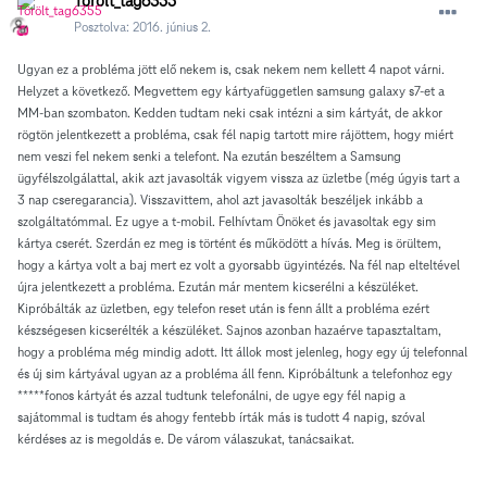
Törölt_tag6355
Posztolva:
2016. június 2.
Ugyan ez a probléma jött elő nekem is, csak nekem nem kellett 4 napot várni.
Helyzet a következő. Megvettem egy kártyafüggetlen samsung galaxy s7-et a
MM-ban szombaton. Kedden tudtam neki csak intézni a sim kártyát, de akkor
rögtön jelentkezett a probléma, csak fél napig tartott mire rájöttem, hogy miért
nem veszi fel nekem senki a telefont. Na ezután beszéltem a Samsung
ügyfélszolgálattal, akik azt javasolták vigyem vissza az üzletbe (még úgyis tart a
3 nap cseregarancia). Visszavittem, ahol azt javasolták beszéljek inkább a
szolgáltatómmal. Ez ugye a t-mobil. Felhívtam Önöket és javasoltak egy sim
kártya cserét. Szerdán ez meg is történt és működött a hívás. Meg is örültem,
hogy a kártya volt a baj mert ez volt a gyorsabb ügyintézés. Na fél nap elteltével
újra jelentkezett a probléma. Ezután már mentem kicserélni a készüléket.
Kipróbálták az üzletben, egy telefon reset után is fenn állt a probléma ezért
készségesen kicserélték a készüléket. Sajnos azonban hazaérve tapasztaltam,
hogy a probléma még mindig adott. Itt állok most jelenleg, hogy egy új telefonnal
és új sim kártyával ugyan az a probléma áll fenn. Kipróbáltunk a telefonhoz egy
*****fonos kártyát és azzal tudtunk telefonálni, de ugye egy fél napig a
sajátommal is tudtam és ahogy fentebb írták más is tudott 4 napig, szóval
kérdéses az is megoldás e. De várom válaszukat, tanácsaikat.