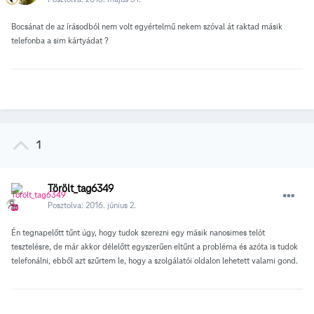
Bocsánat de az írásodból nem volt egyértelmű nekem szóval át raktad másik
telefonba a sim kártyádat ?
1
Törölt_tag6349
Posztolva:
2016. június 2.
Én tegnapelőtt tűnt úgy, hogy tudok szerezni egy másik nanosimes telót
tesztelésre, de már akkor délelőtt egyszerűen eltűnt a probléma és azóta is tudok
telefonálni, ebből azt szűrtem le, hogy a szolgálatói oldalon lehetett valami gond.