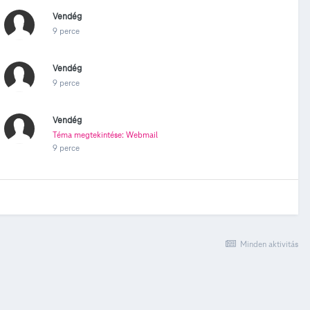
Vendég
9 perce
Vendég
9 perce
Vendég
Téma megtekintése: Webmail
9 perce
Minden aktivitás