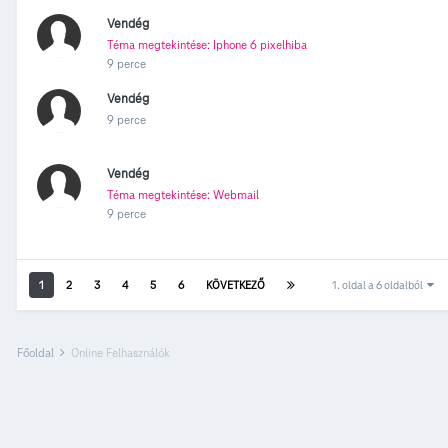
Vendég
Téma megtekintése: Iphone 6 pixelhiba
9 perce
Vendég
9 perce
Vendég
Téma megtekintése: Webmail
9 perce
1
2
3
4
5
6
KÖVETKEZŐ
1. oldal a 6 oldalból
Főoldal
Online Felhasználók