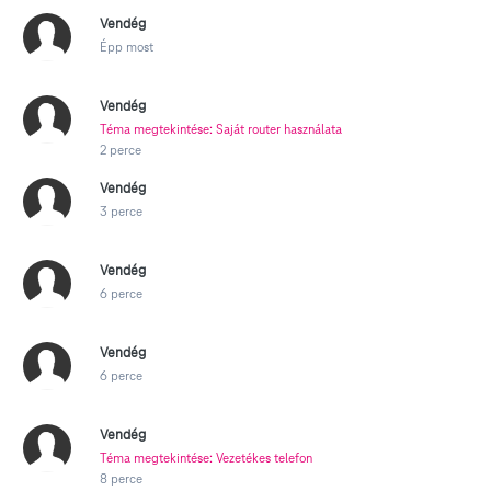
Vendég
Épp most
Vendég
Téma megtekintése: Saját router használata
2 perce
Vendég
3 perce
Vendég
6 perce
Vendég
6 perce
Vendég
Téma megtekintése: Vezetékes telefon
8 perce