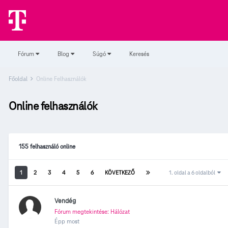
Fórum
Blog
Súgó
Keresés
Főoldal
Online Felhasználók
Online felhasználók
155 felhasználó online
1
2
3
4
5
6
KÖVETKEZŐ
1. oldal a 6 oldalból
Vendég
Fórum megtekintése: Hálózat
Épp most