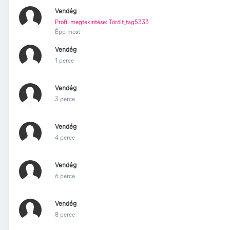
Vendég
Profil megtekintése: Törölt_tag5333
Épp most
Vendég
1 perce
Vendég
3 perce
Vendég
4 perce
Vendég
6 perce
Vendég
8 perce