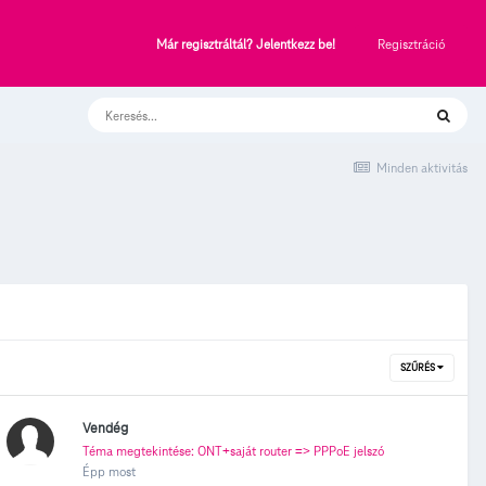
Regisztráció
Már regisztráltál? Jelentkezz be!
Minden aktivitás
SZŰRÉS
Vendég
Téma megtekintése: ONT+saját router => PPPoE jelszó
Épp most