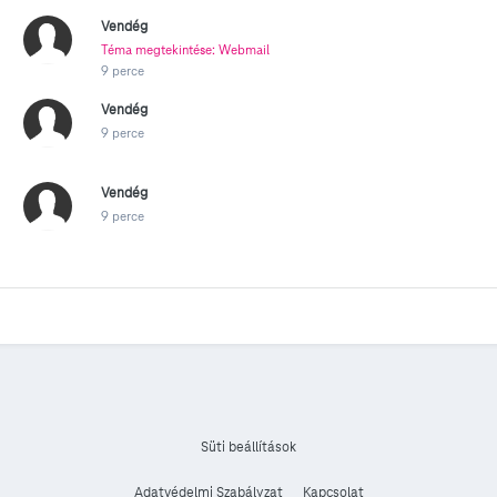
Vendég
Téma megtekintése: Webmail
9 perce
Vendég
9 perce
Vendég
9 perce
Süti beállítások
Adatvédelmi Szabályzat
Kapcsolat