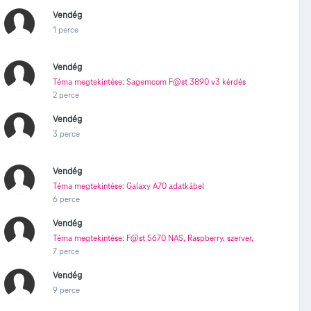
Vendég
1 perce
Vendég
Téma megtekintése: Sagemcom F@st 3890 v3 kérdés
2 perce
Vendég
3 perce
Vendég
Téma megtekintése: Galaxy A70 adatkábel
6 perce
Vendég
Téma megtekintése: F@st 5670 NAS, Raspberry, szerver,
7 perce
Vendég
9 perce