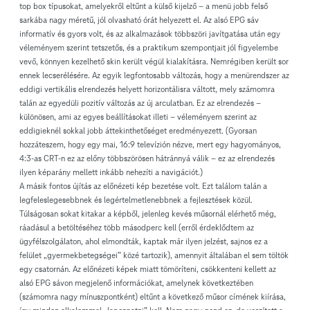
top box típusokat, amelyekről eltűnt a külső kijelző – a menü jobb felső
sarkába nagy méretű, jól olvasható órát helyezett el. Az alsó EPG sáv
informatív és gyors volt, és az alkalmazások többszöri javítgatása után egy
véleményem szerint tetszetős, és a praktikum szempontjait jól figyelembe
vevő, könnyen kezelhető skin került végül kialakításra. Nemrégiben került sor
ennek lecserélésére. Az egyik legfontosabb változás, hogy a menürendszer az
eddigi vertikális elrendezés helyett horizontálisra váltott, mely számomra
talán az egyedüli pozitív változás az új arculatban. Ez az elrendezés –
különösen, ami az egyes beállításokat illeti – véleményem szerint az
eddigieknél sokkal jobb áttekinthetőséget eredményezett. (Gyorsan
hozzáteszem, hogy egy mai, 16:9 televízión nézve, mert egy hagyományos,
4:3-as CRT-n ez az előny többszörösen hátránnyá válik – ez az elrendezés
ilyen képarány mellett inkább nehezíti a navigációt.)
A másik fontos újítás az előnézeti kép bezetése volt. Ezt találom talán a
legfeleslegesebbnek és legértelmetlenebbnek a fejlesztések közül.
Túlságosan sokat kitakar a képből, jelenleg kevés műsornál elérhető még,
ráadásul a betöltéséhez több másodperc kell (erről érdeklődtem az
ügyfélszolgálaton, ahol elmondták, kaptak már ilyen jelzést, sajnos ez a
felület „gyermekbetegségei” közé tartozik), amennyit általában el sem töltök
egy csatornán. Az előnézeti képek miatt tömöríteni, csökkenteni kellett az
alsó EPG sávon megjelenő információkat, amelynek következtében
(számomra nagy mínuszpontként) eltűnt a következő műsor címének kiírása,