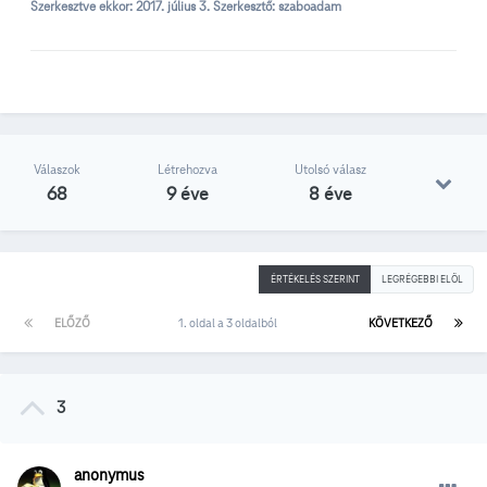
Szerkesztve ekkor:
2017. július 3.
Szerkesztő: szaboadam
Válaszok
Létrehozva
Utolsó válasz
68
9 éve
8 éve
ÉRTÉKELÉS SZERINT
LEGRÉGEBBI ELÖL
ELŐZŐ
1. oldal a 3 oldalból
KÖVETKEZŐ
3
anonymus