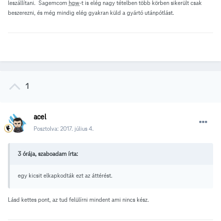
leszállítani. Sagemcom
hgw
-t is elég nagy tételben több körben sikerült csak
beszerezni, és még mindig elég gyakran küld a gyártó utánpótlást.
1
acel
Posztolva:
2017. július 4.
3 órája, szaboadam írta:
egy kicsit elkapkodták ezt az áttérést.
Lásd kettes pont, az tud felülírni mindent ami nincs kész.