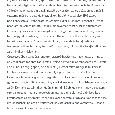
így minden alkalommal „lapozgatni” kell. Nem nagy gond ez, de veszített a
használhatóságából emiatt a rendszer. Nem tudom másnak is feltűnt-e az a
változás, hogy ha eddig valaki nézett egy csatornát, és eközben egy másik
csatorna műsorára volt kíváncsi, akkor, ha előhívta az alsó EPG sávot
bebillentyűzte a kívánt csatorna számát, akkor a rendszer azonnal a kívánt
program műsorára ugrott. Ehhez a manőverhez most először eltűntetésre
kerül a teljes alsó menüsáv, majd ismét megjelenik, már a kért programnál.
Nem nagy időveszteség, de akkor is feltűnik. Emellett kissé félbehagyott
hatást is kelt a skin. Az alkalmazásokba (pl. a webrádióba) belépve
összenyomott, és lekicsinyített betűk fogadnak, mintha itt elfelejtették volna
az értékeket módosítani.
Összességében az egész rendszer
lassabb
hatást kelt. Kicsit olyan, mintha
egy régi számítógépre ráerőltettek volna egy vadiúj oprendszert, ami ugyan
épp elindul a régi gépen, de a felület új elemei miatt az egész működése
lomhává és kissé nehézkessé válik. Úgy gondolom az IPTV felületének
kevésbé a látványos grafikai megoldások, sokkal inkább a praktikum és a
gyorsaság, a gördülékenység irányába kellene elmozdulnia. Megértem, hogy
az On Demand tartalmakat kívánják mindinkább kiemelni – úgy gondolom
ezért is történt meg a Videotékában már eddig is elérhető előnézeti kép
kiterjesztése és az Archív TV hangsúlyosabbá tétele, ugyanakkor nem tartom
szerencsésnek, ha ezek a változások együtt járnak a hagyományos „lineáris”
televíziózási élmény csökkenésével.