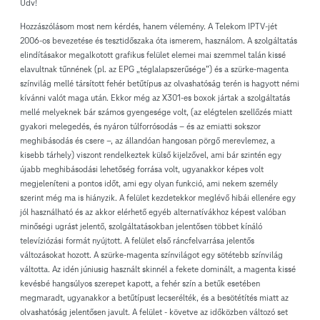
Üdv!
Hozzászólásom most nem kérdés, hanem vélemény. A Telekom IPTV-jét
2006-os bevezetése és tesztidőszaka óta ismerem, használom. A szolgáltatás
elindításakor megalkotott grafikus felület elemei mai szemmel talán kissé
elavultnak tűnnének (pl. az EPG „téglalapszerűsége”) és a szürke-magenta
színvilág mellé társított fehér betűtípus az olvashatóság terén is hagyott némi
kívánni valót maga után. Ekkor még az X301-es boxok jártak a szolgáltatás
mellé melyeknek bár számos gyengesége volt, (az elégtelen szellőzés miatt
gyakori melegedés, és nyáron túlforrósodás – és az emiatti sokszor
meghibásodás és csere –, az állandóan hangosan pörgő merevlemez, a
kisebb tárhely) viszont rendelkeztek külső kijelzővel, ami bár szintén egy
újabb meghibásodási lehetőség forrása volt, ugyanakkor képes volt
megjeleníteni a pontos időt, ami egy olyan funkció, ami nekem személy
szerint még ma is hiányzik. A felület kezdetekkor meglévő hibái ellenére egy
jól használható és az akkor elérhető egyéb alternatívákhoz képest valóban
minőségi ugrást jelentő, szolgáltatásokban jelentősen többet kínáló
televíziózási formát nyújtott. A felület első ráncfelvarrása jelentős
változásokat hozott. A szürke-magenta színvilágot egy sötétebb színvilág
váltotta. Az idén júniusig használt skinnél a fekete dominált, a magenta kissé
kevésbé hangsúlyos szerepet kapott, a fehér szín a betűk esetében
megmaradt, ugyanakkor a betűtípust lecserélték, és a besötétítés miatt az
olvashatóság jelentősen javult. A felület - követve az időközben változó set