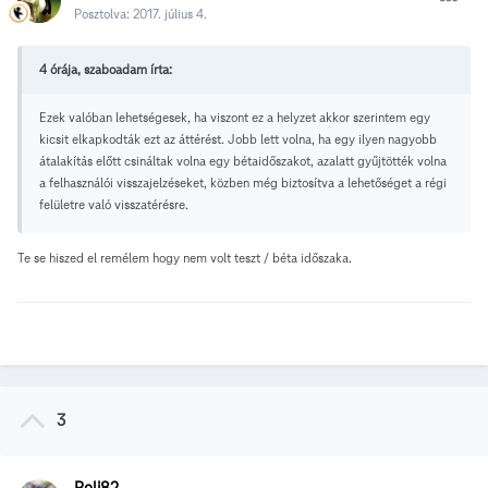
Posztolva:
2017. július 4.
4 órája, szaboadam írta:
Ezek valóban lehetségesek, ha viszont ez a helyzet akkor szerintem egy
kicsit elkapkodták ezt az áttérést. Jobb lett volna, ha egy ilyen nagyobb
átalakítás előtt csináltak volna egy bétaidőszakot, azalatt gyűjtötték volna
a felhasználói visszajelzéseket, közben még biztosítva a lehetőséget a régi
felületre való visszatérésre.
Te se hiszed el remélem hogy nem volt teszt / béta időszaka.
3
Roli82