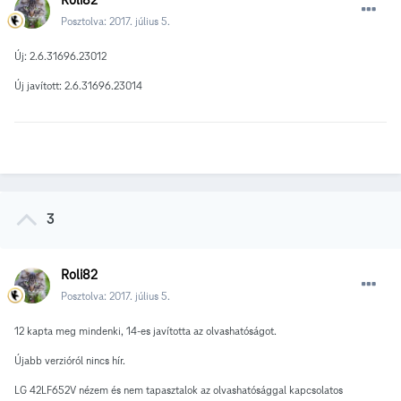
Posztolva:
2017. július 5.
Új:
2.6.31696.23012
Új javított: 2.6.31696.23014
3
Roli82
Posztolva:
2017. július 5.
12 kapta meg mindenki, 14-es javította az olvashatóságot.
Újabb verzióról nincs hír.
LG 42LF652V nézem és nem tapasztalok az olvashatósággal kapcsolatos