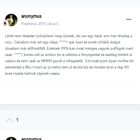
anonymus
Posztolva:
2017. július 5.
Lehet nem tetszést nyilvánítani meg ilyenek, de van egy határ ami már tényleg a
vicc. Csinálom már ezt egy ideje, *****i sok ilyen és ennél cifrább dolgot
olvastam már előfizetőtől. Ezeknek 99%-ban most mérges vagyok puffogok mert
csak. *****i kevés volt az amikor be is váltotta a fenyegetést és esetleg történt is
valami és nem csak az NMHH gurult a röhögéstől. Ezt most pont olyan mintha fel
jelentenéd a Bkv-t mert az új metró nem jó és bla bla és minden áron a régi 40
éves rozsda halmok jöjjenek vissza.
1
anonymus