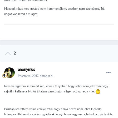
Második részt meg inkább nem kommentálom, esetben nem szükséges. Túl
negatívan látod a világot.
2
anonymus
Posztolva:
2017. október 4.
Nem haragszom semmiért rád, annak fényében hogy sehol nem jeleztem hogy
sajnálni kellene a T-t. Az általam vázolt szám végén ott van egy + jel
Pusztán szerettem volna érzékeltetni hogy ennyi boxot nem lehet kicserlni
holnapra, illetve nincs olyan gyártó aki ennyi boxot egyszerre le tudna gyártani és