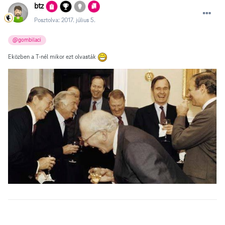
btz
Posztolva:
2017. július 5.
@gombilaci
Eközben a T-nél mikor ezt olvasták