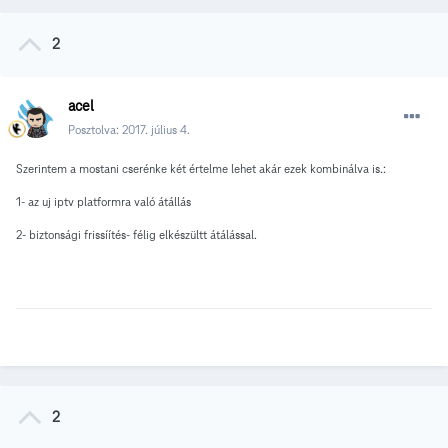
2
acel
Posztolva:
2017. július 4.
Szerintem a mostani cserénke két értelme lehet akár ezek kombinálva is.:
1- az uj iptv platformra való átállás
2- biztonsági frissíítés- félig elkészültt átálással.
2