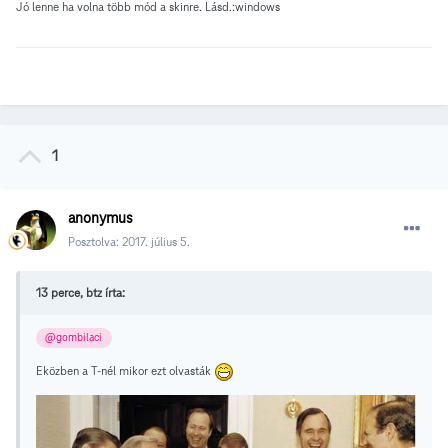
Jó lenne ha volna több mód a skinre. Lásd.:windows
1
anonymus
Posztolva:
2017. július 5.
13 perce, btz írta:
@gombilaci
Eközben a T-nél mikor ezt olvasták