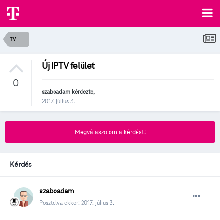
TV
Új IPTV felület
0
szaboadam
kérdezte,
2017. július 3.
Megválaszolom a kérdést!
Kérdés
szaboadam
Posztolva ekkor:
2017. július 3.