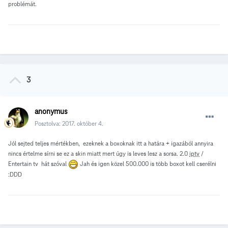
problémát.
3
anonymus
Posztolva:
2017. október 4.
Jól sejted teljes mértékben, ezeknek a boxoknak itt a határa + igazából annyira
nincs értelme sírni se ez a skin miatt mert úgy is leves lesz a sorsa. 2.0
iptv
/
Entertain tv hát szóval
Jah és igen közel 500.000 is több boxot kell cserélni
:DDD