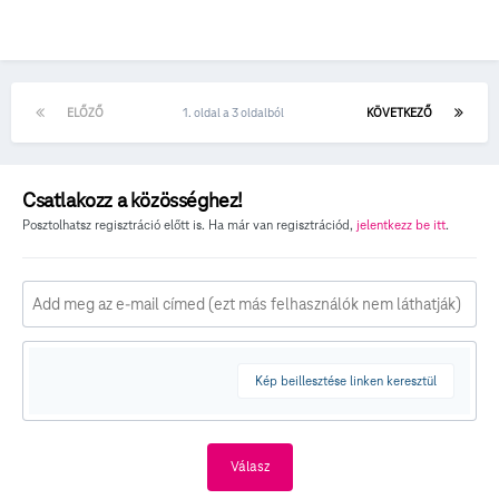
ELŐZŐ
1. oldal a 3 oldalból
KÖVETKEZŐ
Csatlakozz a közösséghez!
Posztolhatsz regisztráció előtt is. Ha már van regisztrációd,
jelentkezz be itt
.
Kép beillesztése linken keresztül
Válasz