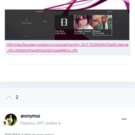
2
anonymus
Posztolva:
2017. október 4.
500.000+ beltéri és nem ember.