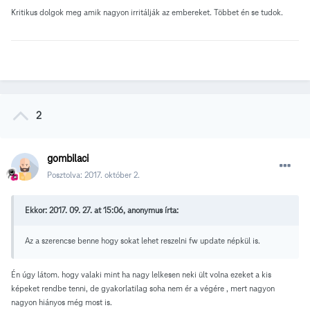
Kritikus dolgok meg amik nagyon irritálják az embereket. Többet én se tudok.
2
gombilaci
Posztolva:
2017. október 2.
Ekkor: 2017. 09. 27. at 15:06, anonymus írta:
Az a szerencse benne hogy sokat lehet reszelni fw update népkül is.
Én úgy látom. hogy valaki mint ha nagy lelkesen neki ült volna ezeket a kis
képeket rendbe tenni, de gyakorlatilag soha nem ér a végére , mert nagyon
nagyon hiányos még most is.