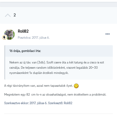
2
Roli82
Posztolva:
2017. július 6.
16 órája, gombilaci írta:
Nekem az új táv. van (3db). Szoft csere óta a két tatung és a cisco is ezt
csinálja. De teljesen random időközönként, viszont legalább 20-30
nyomásonként 1x duplán érzékeli mindegyik.
A régi távirányítom van, azzal nem tapasztalok ilyet.
Megnéztem egy 82 cm tv-n az olvashatóságot, nem érzékeltem a problémát.
Szerkesztve ekkor:
2017. július 6.
Szerkesztő: Roli82