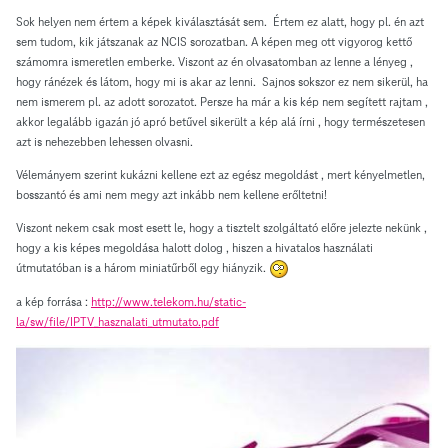
Sok helyen nem értem a képek kiválasztását sem. Értem ez alatt, hogy pl. én azt
sem tudom, kik játszanak az NCIS sorozatban. A képen meg ott vigyorog kettő
számomra ismeretlen emberke. Viszont az én olvasatomban az lenne a lényeg ,
hogy ránézek és látom, hogy mi is akar az lenni. Sajnos sokszor ez nem sikerül, ha
nem ismerem pl. az adott sorozatot. Persze ha már a kis kép nem segített rajtam ,
akkor legalább igazán jó apró betűvel sikerült a kép alá írni , hogy természetesen
azt is nehezebben lehessen olvasni.
Vélemányem szerint kukázni kellene ezt az egész megoldást , mert kényelmetlen,
bosszantó és ami nem megy azt inkább nem kellene erőltetni!
Viszont nekem csak most esett le, hogy a tisztelt szolgáltató előre jelezte nekünk ,
hogy a kis képes megoldása halott dolog , hiszen a hivatalos használati
útmutatóban is a három miniatűrből egy hiányzik.
a kép forrása :
http://www.telekom.hu/static-
la/sw/file/IPTV_hasznalati_utmutato.pdf