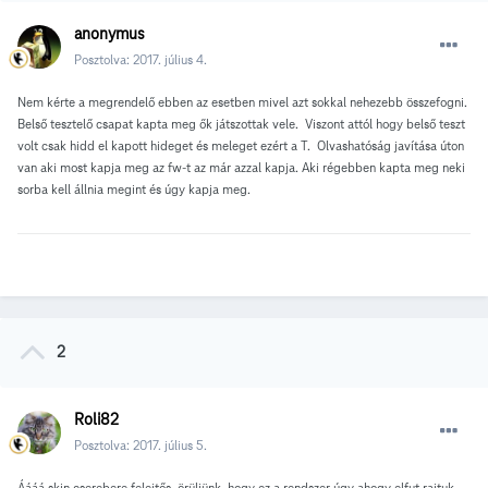
anonymus
Posztolva:
2017. július 4.
Nem kérte a megrendelő ebben az esetben mivel azt sokkal nehezebb összefogni.
Belső tesztelő csapat kapta meg ők játszottak vele. Viszont attól hogy belső teszt
volt csak hidd el kapott hideget és meleget ezért a T. Olvashatóság javítása úton
van aki most kapja meg az fw-t az már azzal kapja. Aki régebben kapta meg neki
sorba kell állnia megint és úgy kapja meg.
2
Roli82
Posztolva:
2017. július 5.
Áááá skin cserebere felejtős, örüljünk, hogy ez a rendszer úgy ahogy elfut rajtuk.