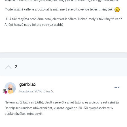
Modernizálni kellene a boxokat is már, mert elavult gyenge teljesítményűek.
Ui: A távirányítós probléma nem jelentkezik nálam. Neked melyik távirányító van?
A régi hosszú nagy fekete vagy az újabb?
2
gombilaci
Posztolva:
2017. július 5.
Nekem az új táv. van (3db). Szoft csere óta a két tatung és a cisco is ezt csinálja.
De teljesen random időközönként, viszont legalább 20-30 nyomásonként 1x
duplán érzékeli mindegyik.