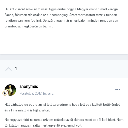
Ui: Azt viszont senki nem veszi figyelembe hogy a Magyar ember imád károgni.
Facen, fórumon stb csak a sz a r hömpölyög. Azért mert szereti tetszik minden
rendben van nem fog írni. De azért hogy már nincs bajom minden rendben van
urambocsá megköszönjön bármit.
1
anonymus
Posztolva:
2017. július 5.
Hát várhatod de eddig annyi lett az eredmény hogy lett egy javított betűkészlet
és a Fina miatt ki is fújt a sztori.
Ne hogy azt hidd nekem a szívem csücske az új skin de most ebből kell főzni. Nem
túráztatom magam rajta mert egyenlőre ez ennyi volt.