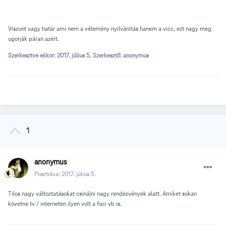
Viszont vagy határ ami nem a vélemény nyilvánítás hanem a vicc, ezt nagy meg
ugorják páran azért.
Szerkesztve ekkor:
2017. július 5.
Szerkesztő: anonymus
1
anonymus
Posztolva:
2017. július 5.
Tilos nagy változtatásokat csinálni nagy rendezvények alatt. Amiket sokan
követne tv / interneten ilyen volt a foci vb is.