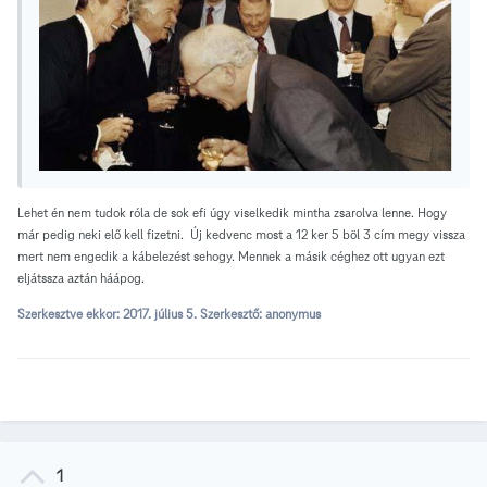
Lehet én nem tudok róla de sok efi úgy viselkedik mintha zsarolva lenne. Hogy
már pedig neki elő kell fizetni. Új kedvenc most a 12 ker 5 böl 3 cím megy vissza
mert nem engedik a kábelezést sehogy. Mennek a másik céghez ott ugyan ezt
eljátssza aztán háápog.
Szerkesztve ekkor:
2017. július 5.
Szerkesztő: anonymus
1