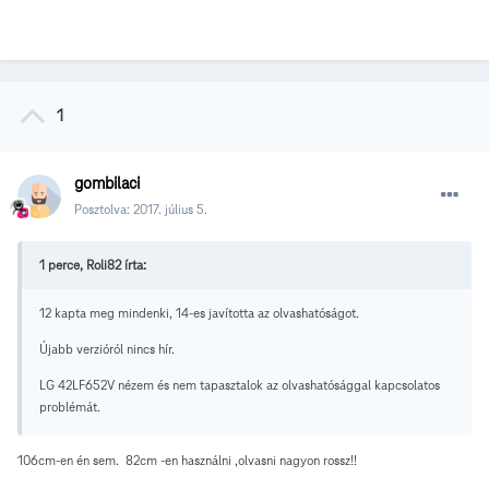
1
gombilaci
Posztolva:
2017. július 5.
1 perce, Roli82 írta:
12 kapta meg mindenki, 14-es javította az olvashatóságot.
Újabb verzióról nincs hír.
LG 42LF652V nézem és nem tapasztalok az olvashatósággal kapcsolatos
problémát.
106cm-en én sem. 82cm -en használni ,olvasni nagyon rossz!!