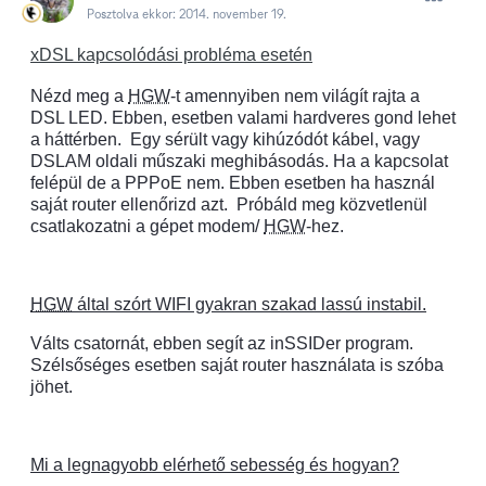
Posztolva ekkor:
2014. november 19.
xDSL kapcsolódási probléma esetén
Nézd meg a
HGW
-t amennyiben nem világít rajta a
DSL LED. Ebben, esetben valami hardveres gond lehet
a háttérben.
Egy sérült vagy kihúzódót kábel, vagy
DSLAM oldali műszaki meghibásodás. Ha a kapcsolat
felépül de a PPPoE nem. Ebben esetben ha használ
saját router ellenőrizd azt.
Próbáld meg közvetlenül
csatlakozatni a gépet modem/
HGW
-hez.
HGW
által szórt WIFI gyakran szakad lassú instabil.
Válts csatornát, ebben segít az inSSIDer program.
Szélsőséges esetben saját router használata is szóba
jöhet.
Mi a legnagyobb elérhető sebesség és hogyan?