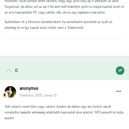
mondott. Olyat persze lehet csinálni, hogy egy ipv4 only ap-n átttolom az ipv6
forgalmat, és akkor azt az ap-t fel sem kell készíteni ipv6-ra mégis kaphat ipv6-ot
az arra kapvsolódó PC vagy tablet, stb, de ez egy egészen más sztori.
Ajánlottam itt a fórumon tunnelbrokert, ha ismerkedni szeretnél az ipv6-al,
jelenleg én is így kapok ipv6 címet, nem a Telekomtól.
0
anonymus
Posztolva:
2015. június 15.
Volt valami vonal hiba vagy valami ilyesmi és dslam egy snr lockot rakott
vonaladra lassabb sebesség stabilabb kapcsolat elve szerint. 1412 szerelő le tudja
szedni.