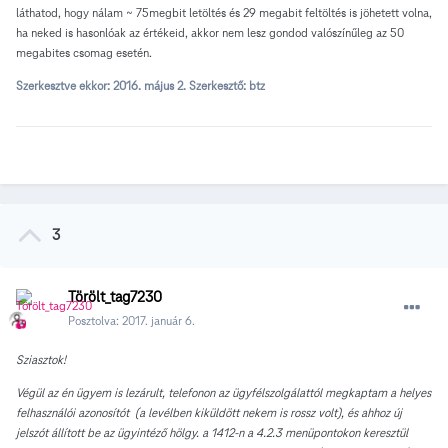
láthatod, hogy nálam ~ 75megbit letöltés és 29 megabit feltöltés is jöhetett volna,
ha neked is hasonlóak az értékeid, akkor nem lesz gondod valószínűleg az 50
megabites csomag esetén.
Szerkesztve ekkor:
2016. május 2.
Szerkesztő: btz
3
Törölt_tag7230
Posztolva:
2017. január 6.
Sziasztok!
Végül az én ügyem is lezárult, telefonon az ügyfélszolgálattól megkaptam a helyes
felhasználói azonosítót (a levélben kiküldött nekem is rossz volt), és ahhoz új
jelszót állított be az ügyintéző hölgy. a 1412-n a 4.2.3 menüpontokon keresztül