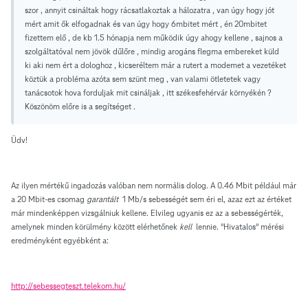
szor , annyit csináltak hogy rácsatlakoztak a hálozatra , van úgy hogy jót
mért amit ők elfogadnak és van úgy hogy 6mbitet mért , én 20mbitet
fizettem elő , de kb 1.5 hónapja nem működik úgy ahogy kellene , sajnos a
szolgáltatóval nem jövök dűlőre , mindig arogáns flegma embereket küld
ki aki nem ért a dologhoz , kicseréltem már a rutert a modemet a vezetéket
köztük a probléma azóta sem szünt meg , van valami ötletetek vagy
tanácsotok hova forduljak mit csináljak , itt székesfehérvár környékén ?
Köszönöm előre is a segítséget .
Üdv!
Az ilyen mértékű ingadozás valóban nem normális dolog. A 0.46 Mbit például már
a 20 Mbit-es csomag
garantált
1 Mb/s sebességét sem éri el, azaz ezt az értéket
már mindenképpen vizsgálniuk kellene. Elvileg ugyanis ez az a sebességérték,
amelynek minden körülmény között elérhetőnek
kell
lennie. "Hivatalos" mérési
eredményként egyébként a:
http://sebessegteszt.telekom.hu/