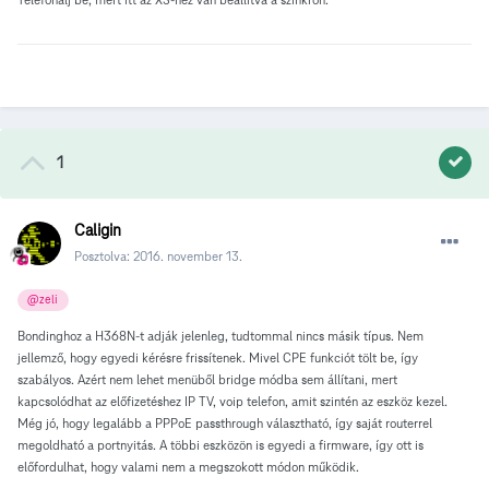
1
Caligin
Posztolva:
2016. november 13.
@zeli
Bondinghoz a H368N-t adják jelenleg, tudtommal nincs másik típus. Nem
jellemző, hogy egyedi kérésre frissítenek. Mivel CPE funkciót tölt be, így
szabályos. Azért nem lehet menüből bridge módba sem állítani, mert
kapcsolódhat az előfizetéshez IP TV, voip telefon, amit szintén az eszköz kezel.
Még jó, hogy legalább a PPPoE passthrough választható, így saját routerrel
megoldható a portnyitás. A többi eszközön is egyedi a firmware, így ott is
előfordulhat, hogy valami nem a megszokott módon működik.