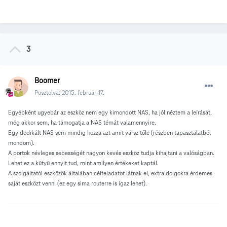
3
Boomer
Posztolva:
2015. február 17.
Egyébként ugyebár az eszköz nem egy kimondott NAS, ha jól néztem a leírását,
még akkor sem, ha támogatja a NAS témát valamennyire.
Egy dedikált NAS sem mindig hozza azt amit vársz tőle (részben tapasztalatból
mondom).
A portok névleges sebességét nagyon kevés eszköz tudja kihajtani a valóságban.
Lehet ez a kütyü ennyit tud, mint amilyen értékeket kaptál.
A szolgáltatói eszközök általában célfeladatot látnak el, extra dolgokra érdemes
saját eszközt venni (ez egy sima routerre is igaz lehet).