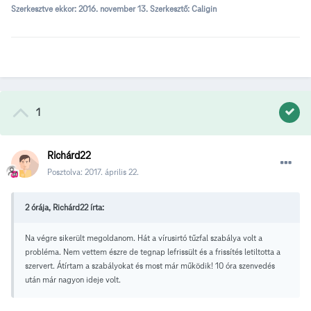
Szerkesztve ekkor:
2016. november 13.
Szerkesztő: Caligin
1
Richárd22
Posztolva:
2017. április 22.
2 órája, Richárd22 írta:
Na végre sikerült megoldanom. Hát a vírusirtó tűzfal szabálya volt a
probléma. Nem vettem észre de tegnap lefrissült és a frissítés letiltotta a
szervert. Átírtam a szabályokat és most már működik! 10 óra szenvedés
után már nagyon ideje volt.