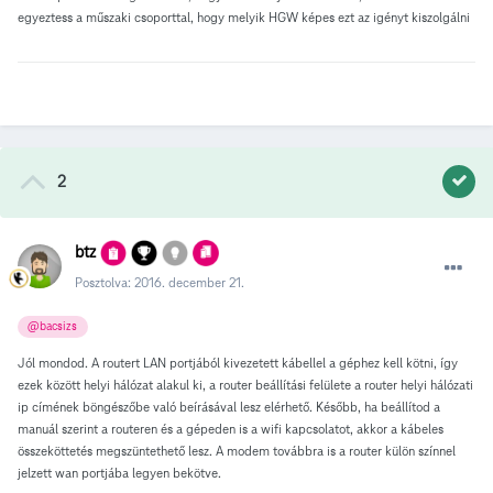
egyeztess a műszaki csoporttal, hogy melyik HGW képes ezt az igényt kiszolgálni
2
btz
Posztolva:
2016. december 21.
@bacsizs
Jól mondod. A routert LAN portjából kivezetett kábellel a géphez kell kötni, így
ezek között helyi hálózat alakul ki, a router beállítási felülete a router helyi hálózati
ip címének böngészőbe való beírásával lesz elérhető. Később, ha beállítod a
manuál szerint a routeren és a gépeden is a wifi kapcsolatot, akkor a kábeles
összeköttetés megszüntethető lesz. A modem továbbra is a router külön színnel
jelzett wan portjába legyen bekötve.