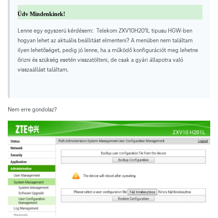
Üdv Mindenkinek!
Lenne egy egyszerü kérdésem: Telekom ZXV10H201L tipusu HGW-ben
hogyan lehet az aktuális beállitást elmenteni? A menüben nem találtam
ilyen lehetőséget, pedig jó lenne, ha a működő konfigurációt meg lehetne
őrizni és szükség esetén visszatölteni, de csak a gyári állapotra való
visszaállást találtam.
Nem erre gondolsz?