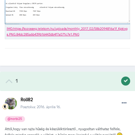
1
Roli82
Posztolva:
2016. április 16.
@norbi25
Attól,hogy van rajta hűség és készüléktörlesztő , nyugodtan válthatsz felfele,
felfele mindig engedik a váltást, a hűség meg újraindul a váltás napjától!