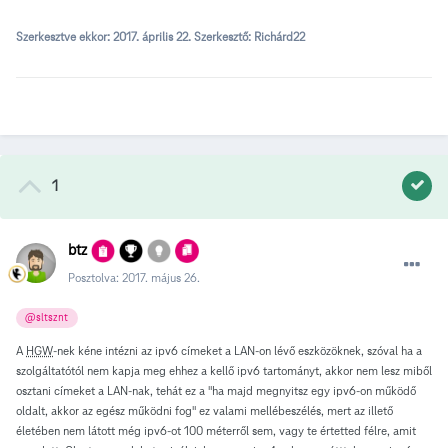
Szerkesztve ekkor:
2017. április 22.
Szerkesztő: Richárd22
1
btz
Posztolva:
2017. május 26.
@sltsznt
A
HGW
-nek kéne intézni az ipv6 címeket a LAN-on lévő eszközöknek, szóval ha a
szolgáltatótól nem kapja meg ehhez a kellő ipv6 tartományt, akkor nem lesz miből
osztani címeket a LAN-nak, tehát ez a "ha majd megnyitsz egy ipv6-on működő
oldalt, akkor az egész működni fog" ez valami mellébeszélés, mert az illető
életében nem látott még ipv6-ot 100 méterről sem, vagy te értetted félre, amit