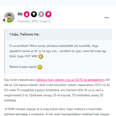
btz
Posztolva:
2016. május 2.
1 órája, TheDoctor írta:
Én is remélem! Mikor tavaly júliusban bekötötték azt mondták, hogy
igazából menne az XL is, ha úgy van... remélem ez igaz, mert hát most úgy
tűnik, hogy ÚGY VAN!
Neked is szép napot!
Egy kicsit visszaolvasva
láthatod hogy nekem is ez az 50/15-ös sebességem
volt
dsl-en, (de sajnos műszaki okok miatt kénytelen voltam visszaváltani 30/5-re) Az
50 mellé 15 megabitet kaptam feltöltésre
, ami felment néha 16-ra is, nem a
meghirdetett 5-öt. Optikások amúgy 25-öt kapnak, 30 letöltéshez pedig 20
feltöltést.
A HGW mérései alapján te is meg tudod nézni, hogy mekkora a maximális
elérhető sebesség a vonaladon. A link alatti hozzászólásban található kép alapján