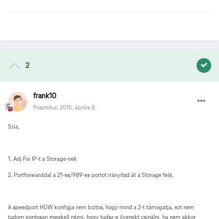
2
frank10
Posztolva:
2015. április 8.
Szia,
1. Adj Fix IP-t a Storage-nek
2. Portforwarddal a 21-es/989-es portot irányítsd át a Storage felé.
A speedport HGW konfigja nem biztos, hogy mind a 2-t támogatja, ezt nem
tudom pontosan megkell nézni, hogy tudsz-e ilyenekt csinálni, ha nem akkor