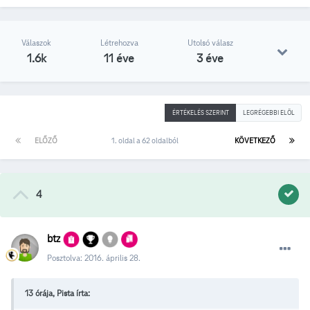
Válaszok
Létrehozva
Utolsó válasz
1.6k
11 éve
3 éve
ÉRTÉKELÉS SZERINT
LEGRÉGEBBI ELÖL
ELŐZŐ
1. oldal a 62 oldalból
KÖVETKEZŐ
4
btz
Posztolva:
2016. április 28.
13 órája, Pista írta: