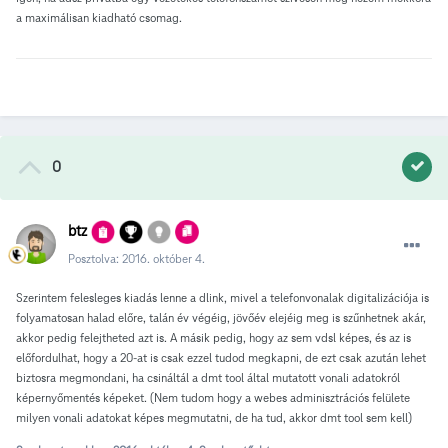
a maximálisan kiadható csomag.
0
btz
Posztolva:
2016. október 4.
Szerintem felesleges kiadás lenne a dlink, mivel a telefonvonalak digitalizációja is
folyamatosan halad előre, talán év végéig, jövőév elejéig meg is szűnhetnek akár,
akkor pedig felejtheted azt is. A másik pedig, hogy az sem vdsl képes, és az is
előfordulhat, hogy a 20-at is csak ezzel tudod megkapni, de ezt csak azután lehet
biztosra megmondani, ha csináltál a dmt tool által mutatott vonali adatokról
képernyőmentés képeket. (Nem tudom hogy a webes adminisztrációs felülete
milyen vonali adatokat képes megmutatni, de ha tud, akkor dmt tool sem kell)