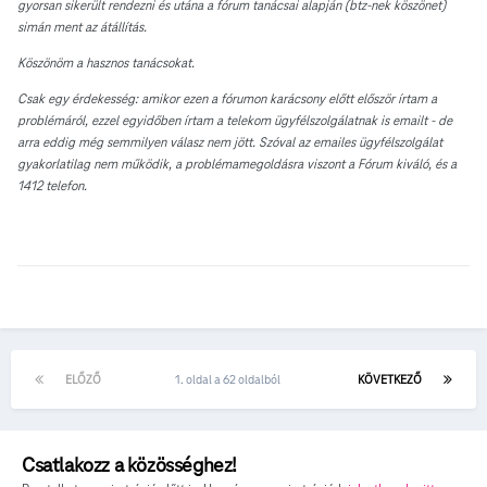
gyorsan sikerült rendezni és utána a fórum tanácsai alapján (btz-nek köszönet)
simán ment az átállítás.
Köszönöm a hasznos tanácsokat.
Csak egy érdekesség: amikor ezen a fórumon karácsony előtt először írtam a
problémáról, ezzel egyidőben írtam a telekom ügyfélszolgálatnak is emailt - de
arra eddig még semmilyen válasz nem jött. Szóval az emailes ügyfélszolgálat
gyakorlatilag nem működik, a problémamegoldásra viszont a Fórum kiváló, és a
1412 telefon.
ELŐZŐ
1. oldal a 62 oldalból
KÖVETKEZŐ
Csatlakozz a közösséghez!