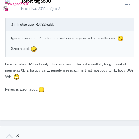
Törölt_tag3600
Posztolva:
2016. május 2.
3 minutes ago, Roli82 said:
Igazán nincs mit. Remélem műszaki akadálya nem lesz a váltásnak.
Szép napot.
Én is remélem! Mikor tavaly júliusban bekötötték azt mondták, hogy igazából
menne az XL is, ha úgy van... remélem ez igaz, mert hát most úgy tűnik, hogy ÚGY
VAN!
Neked is szép napot!
3