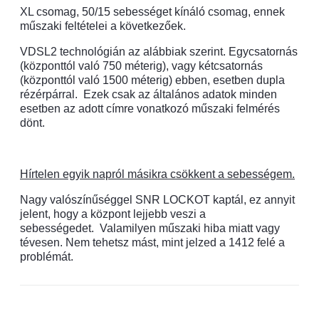
XL csomag, 50/15 sebességet kínáló csomag, ennek
műszaki feltételei a következőek.
VDSL2 technológián az alábbiak szerint. Egycsatornás
(központtól való 750 méterig), vagy kétcsatornás
(központtól való 1500 méterig) ebben, esetben dupla
rézérpárral.
Ezek csak az általános adatok minden
esetben az adott címre vonatkozó műszaki felmérés
dönt.
Hírtelen egyik napról másikra csökkent a sebességem.
Nagy valószínűséggel SNR LOCKOT kaptál, ez annyit
jelent, hogy a központ lejjebb veszi a
sebességedet.
Valamilyen műszaki hiba miatt vagy
tévesen. Nem tehetsz mást, mint jelzed a 1412 felé a
problémát.