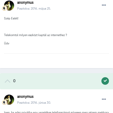
anonymus
Posztolva:
2016. május 25.
Szép Estét!
Telekomtol milyen eszközt kaptál az internethez ?
Üdv
0
anonymus
Posztolva:
2016. június 30.
Igen, ha adsz privátba egy vezetékes telefonszámot szívesen meg nézem mekkora