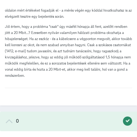
oldalon mért értékeket fogadják el - a mérés végén egy kóddal hivatkozhatsz is az
elvégzett tesztre egy bejelentés során.
Jól értem, hogy a probléma "csak" úgy másfél hónapja áll fent, azelőtt rendben
jött a 20 Mbit...? Ezesetben nyilván valamilyen hálózati probléma okozhatja a
hibajelenséget. Ha az eszköz - és a kábelcsere a végponton megvolt, akkor tovább
kell keresni az okot, és nem szabad annyiban hagyni. Csak a szokásos csatornákat
(1412, e-mail) tudom javasolni, és azt tudnám tanácsolni, hogy ragaszkodj a
kivizsgáláshoz, jelezve, hogy az eddig jól működő szólgáltatásod 1,5 hónapja nem
működik megfelelően, és ez a sorozatos bejelentések ellenére sem változott. Ha a
vonal eddig bírta és hozta a 20 Mbit-et, akkor meg kell találni, hol van a gond a
rendszerben.
0