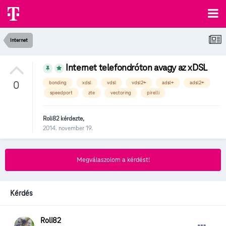
Internet
Internet telefondróton avagy az xDSL
0
bonding
xdsl
vdsl
vdsl2+
adsl+
adsl2+
speedport
zte
vectoring
pirelli
Roli82
kérdezte,
2014. november 19.
Megválaszolom a kérdést!
Kérdés
Roli82