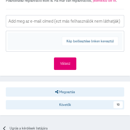
Posztolhatsz regisztráció előtt is. Ha már van regisztrációd,
jelentkezz be itt
.
Kép beillesztése linken keresztül
Válasz
Megosztás
Követők
10
Ugrás a kérdések listájára