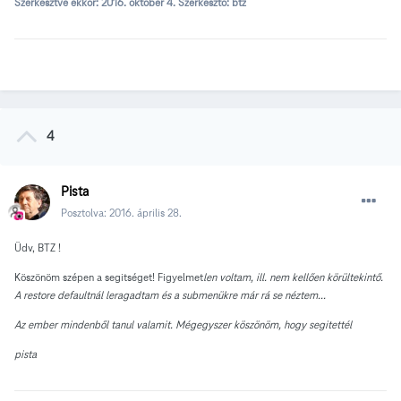
Szerkesztve ekkor:
2016. október 4.
Szerkesztő: btz
4
Pista
Posztolva:
2016. április 28.
Üdv, BTZ !
Köszönöm szépen a segitséget! Figyelmet
len voltam, ill. nem kellően körültekintő.
A restore defaultnál leragadtam és a submenükre már rá se néztem...
Az ember mindenből tanul valamit. Mégegyszer köszönöm, hogy segitettél
pista