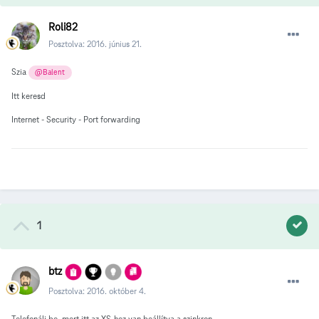
Roli82
Posztolva:
2016. június 21.
Szia
@Balent
Itt keresd
Internet - Security - Port forwarding
1
btz
Posztolva:
2016. október 4.
Telefonálj be, mert itt az XS-hez van beállítva a szinkron.