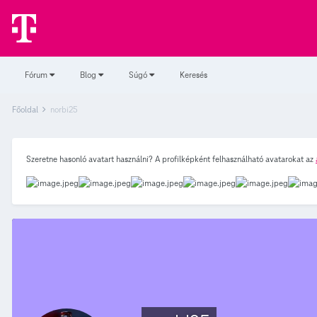
Fórum
Blog
Súgó
Keresés
Főoldal
norbi25
Szeretne hasonló avatart használni? A profilképként felhasználható avatarokat az