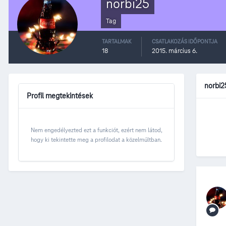
norbi25
Tag
TARTALMAK
CSATLAKOZÁS IDŐPONTJA
18
2015. március 6.
norbi2
Profil megtekintések
Nem engedélyezted ezt a funkciót, ezért nem látod,
hogy ki tekintette meg a profilodat a közelmúltban.