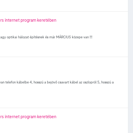
rs internet program keretében
y optikai hálozat építésnek és már MÁRCIUS közepe van !!!
s van telefon kábelbe 4, hosszú a bejövő csavart kábel az oszlopról 5, hosszú a
rs internet program keretében