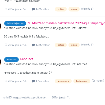
ilyen *****ságot nem hallottam
(és még 6 )
2016. január 16.
1935 válasz
optika
ginop
30 Mbit/sec minden háztartásba 2020-ig a Szupergyo
hálózatfejlesztés
question válaszolt
norbi25
anonymus
bejegyzésére, itt:
Hálózat
30 ping 10,5 letöltés 0,5 a feltöltés ....
(és még 6 )
2016. január 13.
1935 válasz
optika
ginop
Kábelnet
kábelnet
question válaszolt
norbi25
anonymus
bejegyzésére, itt:
Internet
nincs seed ... speedtest.net mit mutat ??
(és még 5 )
2016. január 13.
1593 válasz
segemcom
technicolor
norbi25
megváltoztatta a profilképét
2016. január 11.