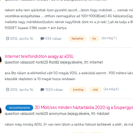
nekem soha nem ajánlottak ilyen gyorsító opciót ...látom hogy mobilnet .... vannak m
vezetékes szolgáltatása ... otthoni csomagjához ad 100+100GB(esti) 4G hálózaton(úgy 
mellette nagy mértékben(tudom német nagyfőnök dönt mi a jó neki ) jah és tudja 
9000FT huawei 5186 router + sim kártya
(és még 1 )
2016. április 16.
934 válasz
fejlesztés
lte
Internet telefondróton avagy az xDSL
question válaszolt
norbi25
Roli82
bejegyzésére, itt:
Internet
szia Btz nálam is elérhetővé vált 50 megás VDSL a weboldal szerint . 900 métere l
készülék részletem is 10 megát hozza rendesen
(és még 8 )
2016. április 16.
1550 válasz
bonding
xdsl
30 Mbit/sec minden háztartásba 2020-ig a Szupergyo
hálózatfejlesztés
question válaszolt
norbi25
anonymus
bejegyzésére, itt:
Hálózat
nálam még mindig ADSL 2+ van nem látom a optikai hálozat építésnek a jelét , és m