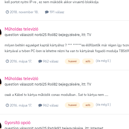
kell portot nyitni IP-re , ez nem müködik akkor virusirtó blokkolja
2018. november 18.
191 válasz
Műholdas televízió
question válaszolt
norbi25
Roli82
bejegyzésére, itt:
TV
milyen beltéri egységet kaptál kártyához ? *** ******es élőfőzetők már régen így tvzn
kártyával a tvben PC-ben is lehetne nézni ha van tv kártyának fogadó modulja TBS
(és még 5 )
2016. május 17.
962 válasz
huawei
adb
Műholdas televízió
question válaszolt
norbi25
Roli82
bejegyzésére, itt:
TV
csak a Kábel tv kártya működik conax modulban . Sat tv kártya nem ....
(és még 5 )
2016. május 17.
962 válasz
huawei
adb
Gyorsító opció
question válaszolt
norbi25
Patrik92
bejegyzésére, itt:
Internet