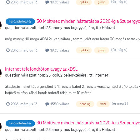
(és még 6 )
2016. március 13.
1935 válasz
optika
ginop
30 Mbit/sec minden háztartásba 2020-ig a Szupergyo
hálózatfejlesztés
question válaszolt
norbi25
anonymus
bejegyzésére, itt:
Hálózat
még mindig 10 mega ADSL2+ van nálam , semmi jelét nem látom 30 megás netnek vag
(és még 6 )
2016. március 13.
1935 válasz
optika
ginop
Internet telefondróton avagy az xDSL
question válaszolt
norbi25
Roli82
bejegyzésére, itt:
Internet
akadozás , lehet több gondból is 1, rossz a kábel 2, rossz a vonal szinted 3 , 10 toldá
bejövő telefon kábel kerek todotól több mint 10 méter
(és még 8 )
2016. március 13.
1550 válasz
bonding
xdsl
30 Mbit/sec minden háztartásba 2020-ig a Szupergyo
hálózatfejlesztés
question válaszolt
norbi25
anonymus
bejegyzésére, itt:
Hálózat