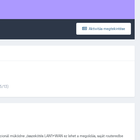
Aktivitás megtekintése
5/13)
ácionál müködne ,összekötés LAN1+WAN ez lehet a megoldás, saját routeredbe