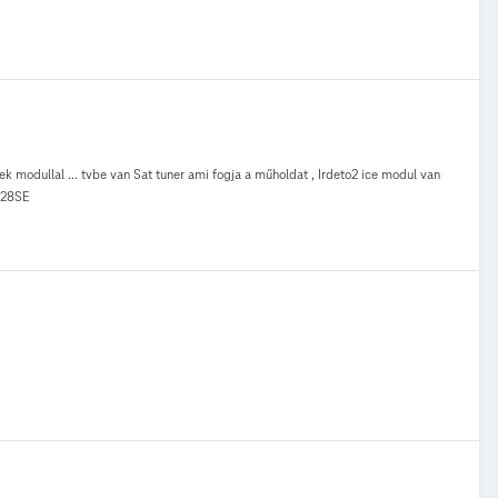
ek modullal ... tvbe van Sat tuner ami fogja a műholdat , Irdeto2 ice modul van
6928SE