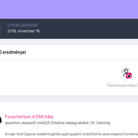
UTOLSÓ LÁTOGATÁS
2018. november 18.
5 eredményei
Tudományos főtag (
Forza Horizon 4 DNS hiba
question válaszolt
norbi25
Omatee
bejegyzésére, itt:
Gaming
bridge mod (pppoe passthrough)és saját gigabit router(tplink,asus,netgear) kombin