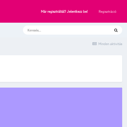
Regisztráció
Már regisztráltál? Jelentkezz be!
Minden aktivitás