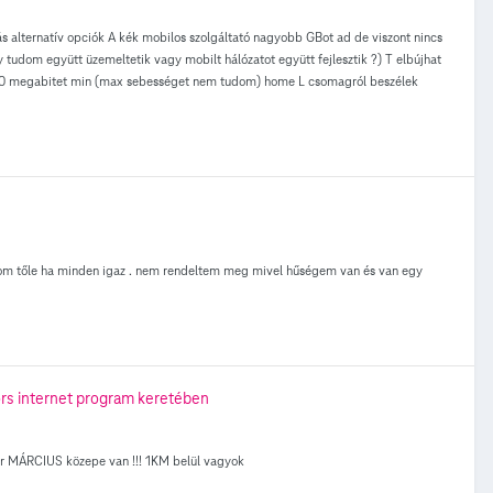
ás alternatív opciók A kék mobilos szolgáltató nagyobb GBot ad de viszont nincs
tudom együtt üzemeltetik vagy mobilt hálózatot együtt fejlesztik ?) T elbújhat
a 80 megabitet min (max sebességet nem tudom) home L csomagról beszélek
akom tőle ha minden igaz . nem rendeltem meg mivel hűségem van és van egy
rs internet program keretében
ár MÁRCIUS közepe van !!! 1KM belül vagyok