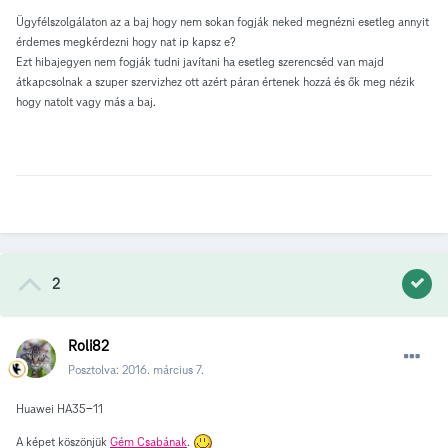
Ügyfélszolgálaton az a baj hogy nem sokan fogják neked megnézni esetleg annyit
érdemes megkérdezni hogy nat ip kapsz e?
Ezt hibajegyen nem fogják tudni javítani ha esetleg szerencséd van majd
átkapcsolnak a szuper szervizhez ott azért páran értenek hozzá és ők meg nézik
hogy natolt vagy más a baj.
2
Roli82
Posztolva:
2016. március 7.
Huawei HA35-11
A képet köszönjük
Gém Csabának
.