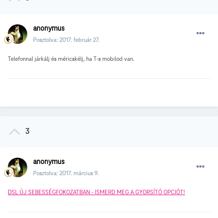
anonymus
Posztolva:
2017. február 27.
Telefonnal járkálj és méricskélj, ha T-s mobilod van.
3
anonymus
Posztolva:
2017. március 9.
DSL ÚJ SEBESSÉGFOKOZATBAN - ISMERD MEG A GYORSÍTÓ OPCIÓT!