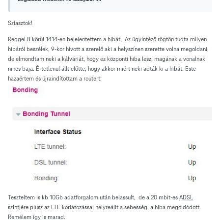
Sziasztok!
Reggel 8 körül 1414-en bejelentettem a hibát. Az ügyintéző rögtön tudta milyen
hibáról beszélek, 9-kor hívott a szerelő aki a helyszínen szerette volna megoldani,
de elmondtam neki a kálváriát, hogy ez központi hiba lesz, magának a vonalnak
nincs baja. Értetlenül állt előtte, hogy akkor miért neki adták ki a hibát. Este
hazaértem és újraindítottam a routert:
Teszteltem is kb 10Gb adatforgalom után belassult, de a 20 mbit-es
ADSL
szintjére plusz az LTE korlátozással helyreállt a sebesség, a hiba megoldódott.
Remélem így is marad.