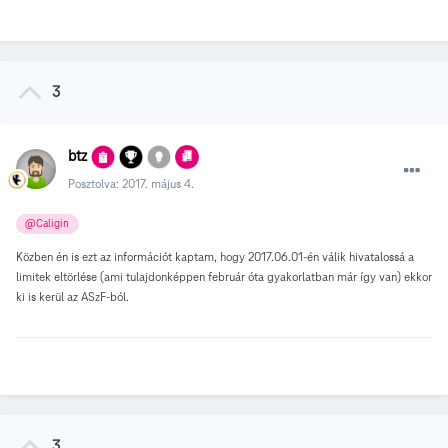
3
btz
Posztolva:
2017. május 4.
@Caligin
Közben én is ezt az információt kaptam, hogy 2017.06.01-én válik hivatalossá a
limitek eltörlése (ami tulajdonképpen február óta gyakorlatban már így van) ekkor
ki is kerül az ASzF-ból.
3