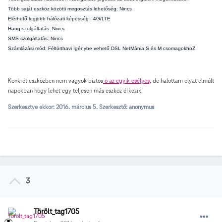
Több saját eszköz közötti megosztás lehetőség: Nincs
Elérhető legjobb hálózati képesség : 4G/LTE
Hang szolgáltatás: Nincs
SMS szolgáltatás: Nincs
z
Számlázási mód: Féltörthavi
Igénybe vehető
DSL NetMánia S és M csomagokho
Konkrét eszközben nem vagyok biztos
ö az egyik esélyes,
de halottam olyat elmúlt
napokban hogy lehet egy teljesen más eszköz érkezik.
Szerkesztve ekkor:
2016. március 5.
Szerkesztő: anonymus
3
Törölt_tag1705