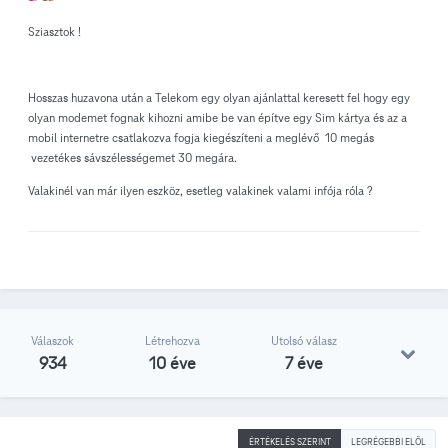
Sziasztok !
Hosszas huzavona után a Telekom egy olyan ajánlattal keresett fel hogy egy
olyan modemet fognak kihozni amibe be van építve egy Sim kártya és az a
mobil internetre csatlakozva fogja kiegészíteni a meglévő 10 megás
vezetékes sávszélességemet 30 megára.
Valakinél van már ilyen eszköz, esetleg valakinek valami infója róla ?
Válaszok
Létrehozva
Utolsó válasz
934
10 éve
7 éve
ÉRTÉKELÉS SZERINT
LEGRÉGEBBI ELÖL