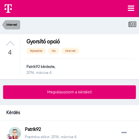
Internet
Gyorsító opció
4
fejlesztés
lte
internet
Patrik92
kérdezte,
2016. március 4.
Megválaszolom a kérdést!
Kérdés
Patrik92
Posztolva ekkor:
2016. március 4.