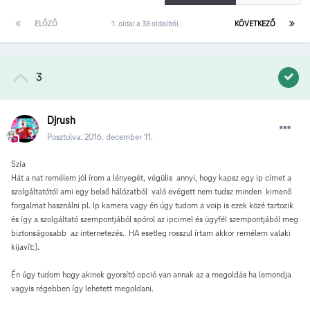
ELŐZŐ
1. oldal a 38 oldalból
KÖVETKEZŐ
3
Djrush
Posztolva:
2016. december 11.
Szia
Hát a nat remélem jól írom a lényegét, végülis annyi, hogy kapsz egy ip címet a
szolgáltatótól ami egy belső hálózatból való evégett nem tudsz minden kimenő
forgalmat használni pl. Ip kamera vagy én úgy tudom a voip is ezek közé tartozik
és így a szolgáltató szempontjából spórol az ipcimel és ügyfél szempontjából meg
biztonságosabb az internetezés. HA esetleg rosszul írtam akkor remélem valaki
kijavít:).
Én úgy tudom hogy akinek gyorsító opció van annak az a megoldás ha lemondja
vagyis régebben így lehetett megoldani.