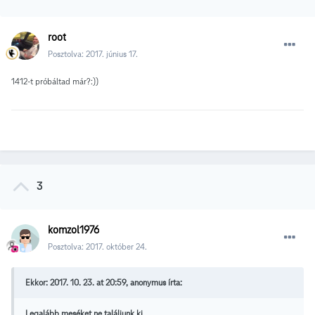
root
Posztolva:
2017. június 17.
1412-t próbáltad már?:))
3
komzol1976
Posztolva:
2017. október 24.
Ekkor: 2017. 10. 23. at 20:59, anonymus írta:
Legalább meséket ne találjunk ki.