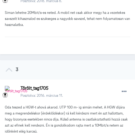
Posztolva:
2016. március 6.
Siman lehetne 20Mbit/s-es neted. A mobil net csak akkor megy ha a vezetekes
savszelt kihasznalod es szukseges a nagyobb savszel, tehat nem folyamatosan van
hasznalatba.
3
Törölt_tag1705
Posztolva:
2016. március 11.
Oda teszed a HGW-t ahová akarod. UTP 100 m- ig simán mehet. A HGW díjára
meg a megrendeléskor (érdeklődéskor) rá kell kérdezni mert én azt hallottam,
hogy bizonyos esetekben nincs díja. Külső antenna is csatlakoztatható hozzá csak
azt az efinek kell rendezni. Én is gondolkodom rajta mert a 10Mbit/s netem az
időnként elég karcsú.