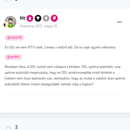
btz
Posztolva:
2017. május 13.
@noobi78
Én DSL-en nem IPTV-znék. Levesz a netből stb. De ez csak egyéni vélemény
@zs1991
Rendszer hiba. A DSL tunnel nem válaszol a kérésre. DSL uptime számláló, voip
uptime számláló megmutatja, hogy ez DSL szinkronvesztés miatt történik e
(nekem nem ilyen eszközöm van, nemtudom, hogy ez mutat e valahol ilyen uptime
számlálót) illetve milyen bejegyzések vannak még a logban?
3