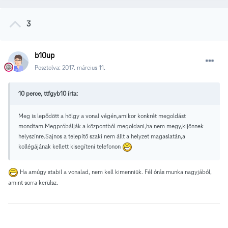
3
b10up
Posztolva:
2017. március 11.
10 perce, ttfgyb10 írta:
Meg is lepődött a hölgy a vonal végén,amikor konkrét megoldást
mondtam.Megpróbálják a központból megoldani,ha nem megy,kijönnek
helyszínre.Sajnos a telepítő szaki nem állt a helyzet magaslatán,a
kollégájának kellett kisegíteni telefonon
Ha amúgy stabil a vonalad, nem kell kimenniük. Fél órás munka nagyjából,
amint sorra kerülsz.