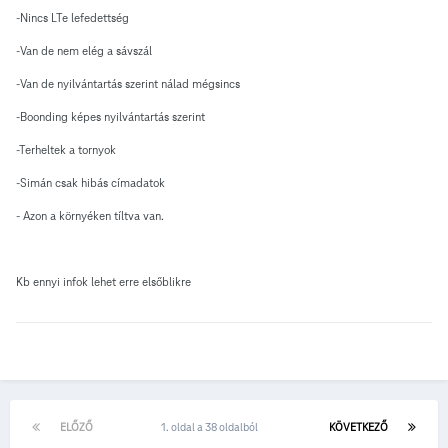
-Nincs LTe lefedettség
-Van de nem elég a sávszál
-Van de nyilvántartás szerint nálad mégsincs
-Boonding képes nyilvántartás szerint
-Terheltek a tornyok
-Simán csak hibás címadatok
- Azon a környéken tíltva van.
Kb ennyi infok lehet erre elsőblikre
ELŐZŐ
1. oldal a 38 oldalból
KÖVETKEZŐ