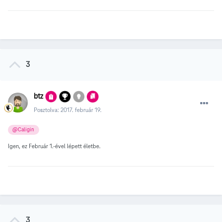
3
btz
Posztolva:
2017. február 19.
@Caligin
Igen, ez Február 1.-ével lépett életbe.
3