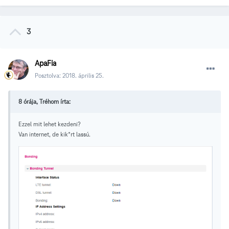
3
ApaFia
Posztolva:
2018. április 25.
8 órája, Tréhom írta:
Ezzel mit lehet kezdeni?
Van internet, de kik*rt lassú.