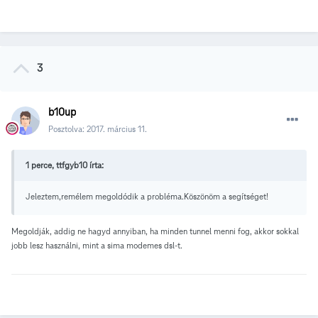
3
b10up
Posztolva:
2017. március 11.
1 perce, ttfgyb10 írta:
Jeleztem,remélem megoldódik a probléma.Köszönöm a segítséget!
Megoldják, addig ne hagyd annyiban, ha minden tunnel menni fog, akkor sokkal
jobb lesz használni, mint a sima modemes dsl-t.