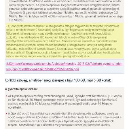
Korábbi szöveg, amelyben még szerepel a havi 100 GB, napi 5 GB korlát: