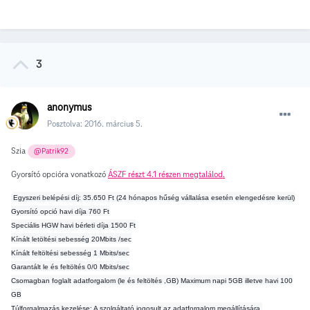
3
anonymus
Posztolva:
2016. március 5.
Szia
@Patrik92
Gyorsító opcióra vonatkozó
ÁSZF részt 4.1 részen megtalálod.
Egyszeri belépési díj: 35.650 Ft (24 hónapos hűség vállalása esetén elengedésre kerül)
Gyorsító opció havi díja 760 Ft
Speciális HGW havi bérleti díja 1500 Ft
Kínált letöltési sebesség 20Mbits /sec
Kínált feltöltési sebesség 1 Mbits/sec
Garantált le és feltöltés 0/0 Mbits/sec
Csomagban foglalt adatforgalom (le és feltöltés ,GB) Maximum napi 5GB illetve havi 100
GB
Túlforgalmazás kezelése: A szolgáltató jogosult az adatforgalom megállítására.