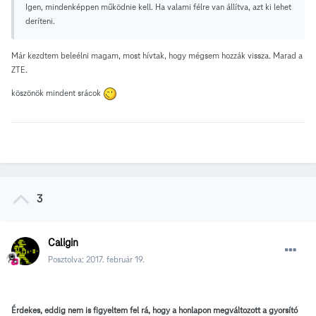
Igen, mindenképpen működnie kell. Ha valami félre van állítva, azt ki lehet
deríteni.
Már kezdtem beleélni magam, most hívtak, hogy mégsem hozzák vissza. Marad a
ZTE.
köszönök mindent srácok
3
Caligin
Posztolva:
2017. február 19.
Érdekes, eddig nem is figyeltem fel rá, hogy a honlapon megváltozott a gyorsító