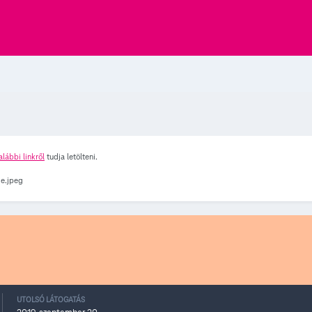
alábbi linkről
tudja letölteni.
UTOLSÓ LÁTOGATÁS