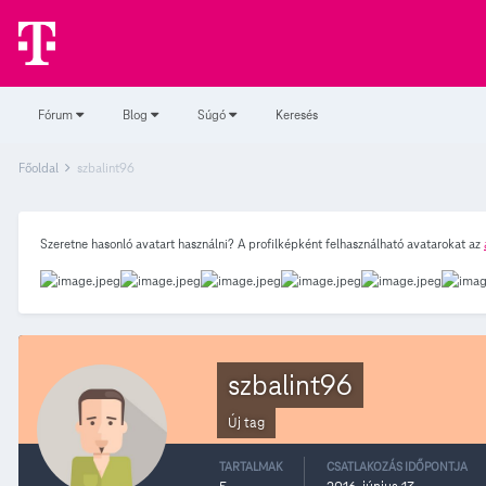
Fórum
Blog
Súgó
Keresés
Főoldal
szbalint96
Szeretne hasonló avatart használni? A profilképként felhasználható avatarokat az
szbalint96
Új tag
TARTALMAK
CSATLAKOZÁS IDŐPONTJA