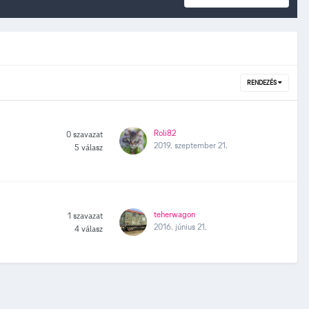
RENDEZÉS
Roli82
0
szavazat
2019. szeptember 21.
5
válasz
teherwagon
1
szavazat
2016. június 21.
4
válasz