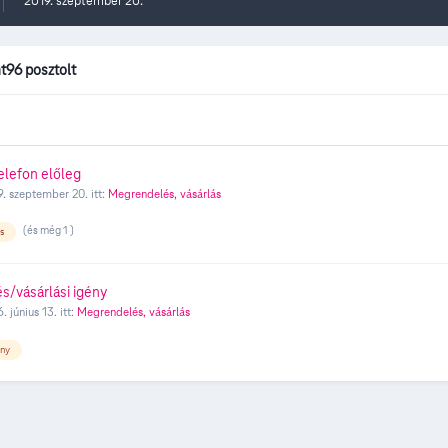
2019. szeptember 20.
nt96 posztolt
elefon előleg
9. szeptember 20.
itt:
Megrendelés, vásárlás
(és még 1 )
és
s/vásárlási igény
. június 13.
itt:
Megrendelés, vásárlás
ény