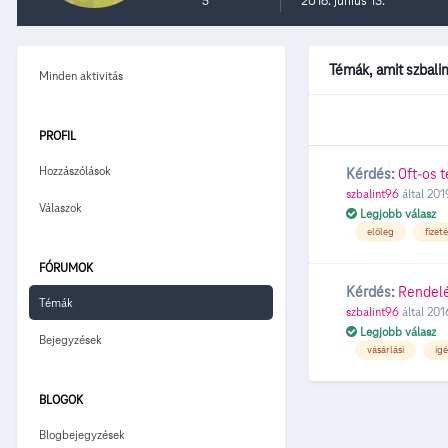
5
2016. június 13.
Témák, amit szbali
Minden aktivitás
PROFIL
Hozzászólások
Kérdés:
0ft-os t
szbalint96
által
201
Válaszok
Legjobb válasz
előleg
fizet
FÓRUMOK
Kérdés:
Rendelé
Témák
szbalint96
által
2016
Legjobb válasz
Bejegyzések
vásárlási
ig
BLOGOK
Blogbejegyzések