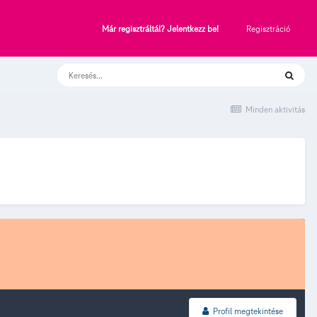
Regisztráció
Már regisztráltál? Jelentkezz be!
Minden aktivitás
Profil megtekintése