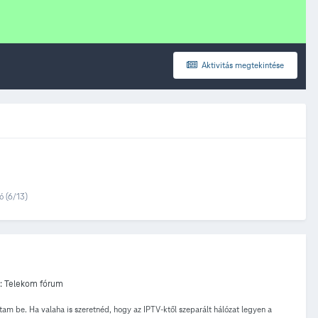
Aktivitás megtekintése
 (6/13)
:
Telekom fórum
am be. Ha valaha is szeretnéd, hogy az IPTV-ktől szeparált hálózat legyen a