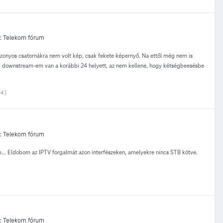
:
Telekom fórum
izonyos csatornákra nem volt kép, csak fekete képernyő. Na ettől még nem is
 db downstream-em van a korábbi 24 helyett, az nem kellene, hogy kétségbeesésbe
4 )
:
Telekom fórum
.. Eldobom az IPTV forgalmát azon interfészeken, amelyekre nincs STB kötve.
:
Telekom fórum