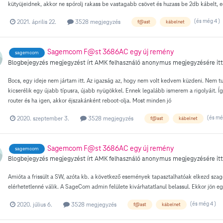
kütyüjeidnek, akkor ne spórolj rakass be vastagabb csövet és huzass be 2db kábelt, 
(és még 4 )
2021. április 22.
3528 megjegyzés
f@ast
kábelnet
Sagemcom F@st 3686AC egy új remény
sagemcom
Blogbejegyzés megjegyzést írt
AMK
felhasználó
anonymus
megjegyzésére itt
Bocs, egy ideje nem jártam itt. Az igazság az, hogy nem volt kedvem küzdeni. Nem t
kicserélik egy újabb típusra, újabb nyügökkel. Ennek legalább ismerem a rigolyáit. 
router és ha igen, akkor éjszakánként reboot-olja. Most minden jó
(és mé
2020. szeptember 3.
3528 megjegyzés
f@ast
kábelnet
Sagemcom F@st 3686AC egy új remény
sagemcom
Blogbejegyzés megjegyzést írt
AMK
felhasználó
anonymus
megjegyzésére itt
Amióta a frissült a SW, azóta kb. a következő események tapasztalhatóak elkezd szagg
elérhetetlenné válik. A SageCom admin felülete kivárhatatlanul belassul. Ekkor jön
(és még 4 )
2020. július 6.
3528 megjegyzés
f@ast
kábelnet