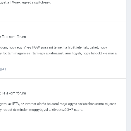
egyet a TV-nek, egyet a switch-nek.
:
Telekom fórum
udom, hogy egy v1-es HGW sorsa mi lenne, ha hibát jelentek. Lehet, hogy
Így fogtam magam és írtam egy alkalmazást, ami figyeli, hogy haldoklik-e már a
g 4 )
:
Telekom fórum
atni az IPTV, az internet elérés belassul majd egyes eszközökön szinte teljesen
 egy reboot és minden meggyógyul a következő 5-7 napra.