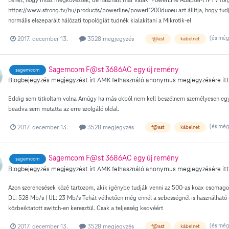
https://www.strong.tv/hu/products/powerline/powerl1200duoeu azt állítja, hogy tu
normális elszeparált hálózati topológiát tudnék kialakítani a Mikrotik-el
(és még 
2017. december 13.
3528 megjegyzés
f@ast
kábelnet
Sagemcom F@st 3686AC egy új remény
sagemcom
Blogbejegyzés megjegyzést írt
AMK
felhasználó
anonymus
megjegyzésére itt
Eddig sem titkoltam volna Amúgy ha más okból nem kell beszélnem személyesen egy ü
beadva sem mutatta az erre szolgáló oldal.
(és még 
2017. december 13.
3528 megjegyzés
f@ast
kábelnet
Sagemcom F@st 3686AC egy új remény
sagemcom
Blogbejegyzés megjegyzést írt
AMK
felhasználó
anonymus
megjegyzésére itt
Azon szerencsések közé tartozom, akik igénybe tudják venni az 500-as koax csomagot
DL: 528 Mb/s | UL: 23 Mb/s Tehát vélhetően még ennél a sebességnél is használható
közbeiktatott switch-en keresztül. Csak a teljesség kedvéért
(és még 
2017. december 13.
3528 megjegyzés
f@ast
kábelnet