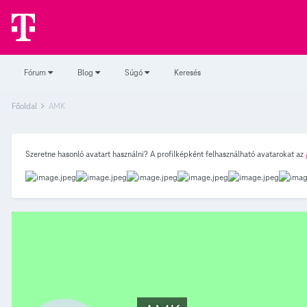
Fórum
Blog
Súgó
Keresés
Főoldal
AMK
Szeretne hasonló avatart használni? A profilképként felhasználható avatarokat az