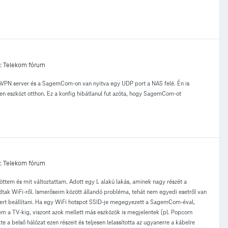
:
Telekom fórum
VPN server és a SagemCom-on van nyitva egy UDP port a NAS felé. Én is
n eszközt otthon. Ez a konfig hibátlanul fut azóta, hogy SagemCom-ot
:
Telekom fórum
öttem és mit változtattam. Adott egy L alakú lakás, aminek nagy részét a
tak WiFi-ről. Ismerőseim között állandó probléma, tehát nem egyedi esetről van
vert beállítani. Ha egy WiFi hotspot SSID-je megegyezett a SagemCom-éval,
tem a TV-kig, viszont azok mellett más eszközök is megjelentek (pl. Popcorn
 a belső hálózat ezen részeit és teljesen lelassította az ugyanerre a kábelre