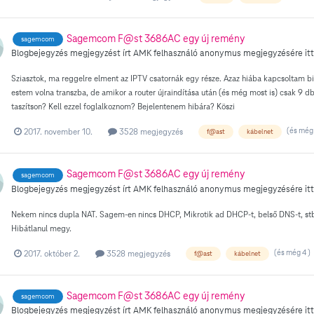
Sagemcom F@st 3686AC egy új remény
sagemcom
Blogbejegyzés megjegyzést írt
AMK
felhasználó
anonymus
megjegyzésére itt
Sziasztok, ma reggelre elment az IPTV csatornák egy része. Azaz hiába kapcsoltam b
estem volna transzba, de amikor a router újraindítása után (és még most is) csak 9
taszítson? Kell ezzel foglalkoznom? Bejelentenem hibára? Köszi
(és még 
2017. november 10.
3528 megjegyzés
f@ast
kábelnet
Sagemcom F@st 3686AC egy új remény
sagemcom
Blogbejegyzés megjegyzést írt
AMK
felhasználó
anonymus
megjegyzésére itt
Nekem nincs dupla NAT. Sagem-en nincs DHCP, Mikrotik ad DHCP-t, belső DNS-t, stb.
Hibátlanul megy.
(és még 4 )
2017. október 2.
3528 megjegyzés
f@ast
kábelnet
Sagemcom F@st 3686AC egy új remény
sagemcom
Blogbejegyzés megjegyzést írt
AMK
felhasználó
anonymus
megjegyzésére itt