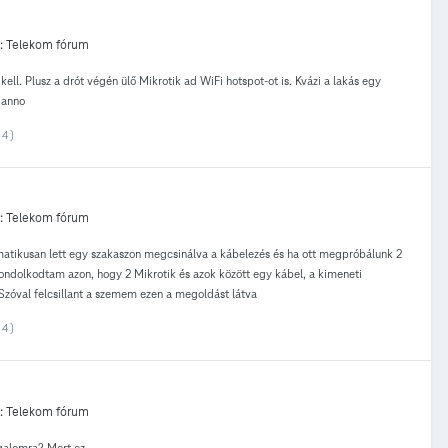
:
Telekom fórum
l. Plusz a drót végén ülő Mikrotik ad WiFi hotspot-ot is. Kvázi a lakás egy
 anno
4 )
:
Telekom fórum
ikusan lett egy szakaszon megcsinálva a kábelezés és ha ott megpróbálunk 2
gondolkodtam azon, hogy 2 Mikrotik és azok között egy kábel, a kimeneti
Szóval felcsillant a szemem ezen a megoldást látva
4 )
:
Telekom fórum
galomra? Mert ez