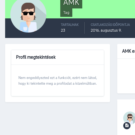
AMK
Tag
TARTALMAK
CSATLAKOZÁS IDŐPONTJA
23
2016. augusztus 9.
AMK e
Profil megtekintések
Nem engedélyezted ezt a funkciót, ezért nem látod,
hogy ki tekintette meg a profilodat a közelmúltban.