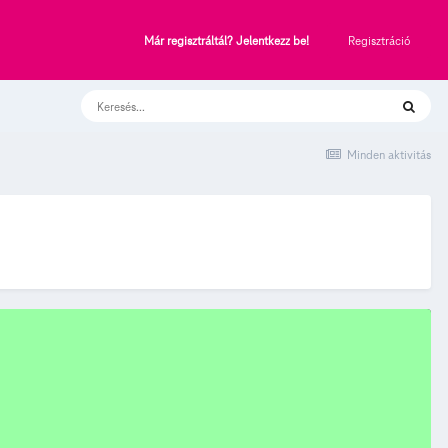
Regisztráció
Már regisztráltál? Jelentkezz be!
Minden aktivitás