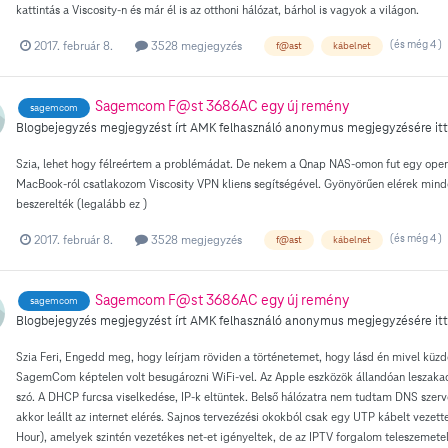
kattintás a Viscosity-n és már él is az otthoni hálózat, bárhol is vagyok a világon.
(és még 4 )
2017. február 8.
3528 megjegyzés
f@ast
kábelnet
Sagemcom F@st 3686AC egy új remény
sagemcom
Blogbejegyzés megjegyzést írt
AMK
felhasználó
anonymus
megjegyzésére itt
Szia, lehet hogy félreértem a problémádat. De nekem a Qnap NAS-omon fut egy open
MacBook-ról csatlakozom Viscosity VPN kliens segítségével. Gyönyörűen elérek minde
beszerelték (legalább ez )
(és még 4 )
2017. február 8.
3528 megjegyzés
f@ast
kábelnet
Sagemcom F@st 3686AC egy új remény
sagemcom
Blogbejegyzés megjegyzést írt
AMK
felhasználó
anonymus
megjegyzésére itt
Szia Feri, Engedd meg, hogy leírjam röviden a történetemet, hogy lásd én mivel küzd
SagemCom képtelen volt besugározni WiFi-vel. Az Apple eszközök állandóan leszakad
szó. A DHCP furcsa viselkedése, IP-k eltüntek. Belső hálózatra nem tudtam DNS szer
akkor leállt az internet elérés. Sajnos tervezézési okokból csak egy UTP kábelt vezet
Hour), amelyek szintén vezetékes net-et igényeltek, de az IPTV forgalom teleszemetelte