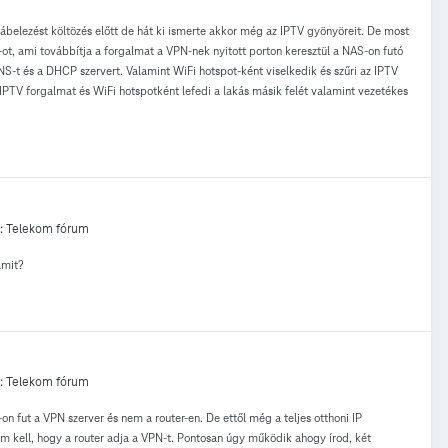
 kábelezést költözés előtt de hát ki ismerte akkor még az IPTV gyönyöreit. De most
ami továbbítja a forgalmat a VPN-nek nyitott porton keresztül a NAS-on futó
S-t és a DHCP szervert. Valamint WiFi hotspot-ként viselkedik és szűri az IPTV
 IPTV forgalmat és WiFi hotspotként lefedi a lakás másik felét valamint vezetékes
:
Telekom fórum
amit?
:
Telekom fórum
fut a VPN szerver és nem a router-en. De ettől még a teljes otthoni IP
m kell, hogy a router adja a VPN-t. Pontosan úgy működik ahogy írod, két