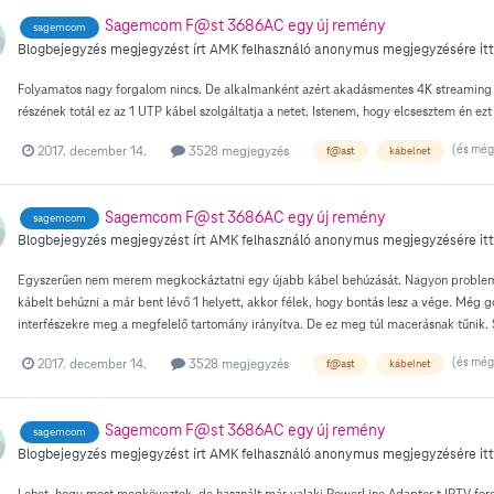
Sagemcom F@st 3686AC egy új remény
sagemcom
Blogbejegyzés megjegyzést írt
AMK
felhasználó
anonymus
megjegyzésére itt
Folyamatos nagy forgalom nincs. De alkalmanként azért akadásmentes 4K streaming kel
részének totál ez az 1 UTP kábel szolgáltatja a netet. Istenem, hogy elcsesztem én ezt
(és még 
2017. december 14.
3528 megjegyzés
f@ast
kábelnet
Sagemcom F@st 3686AC egy új remény
sagemcom
Blogbejegyzés megjegyzést írt
AMK
felhasználó
anonymus
megjegyzésére itt
Egyszerűen nem merem megkockáztatni egy újabb kábel behúzását. Nagyon problemat
kábelt behúzni a már bent lévő 1 helyett, akkor félek, hogy bontás lesz a vége. Még 
interfészekre meg a megfelelő tartomány irányítva. De ez meg túl macerásnak tűnik. 
(és még 
2017. december 14.
3528 megjegyzés
f@ast
kábelnet
Sagemcom F@st 3686AC egy új remény
sagemcom
Blogbejegyzés megjegyzést írt
AMK
felhasználó
anonymus
megjegyzésére itt
Lehet, hogy most megköveztek, de használt már valaki PowerLine Adapter-t IPTV for