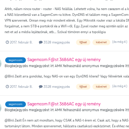
Ahhh, nálam nincs router - router - NAS felállás. Lehetett volna, ha nem cseszem el a
a NAS közvetlenül van a SagemCom-ra kötve. DynDNS-el találom meg a SagemCom-ot, 
VPN szervernek. Onnan meg már mindent elérek. Egy Mikrotik router viszi a lokális DN
forgalmat, a nem STB-s portokról és a WiFi-ről. Egy Zyxel router meg szintén szűri az
net-et ad a média lejátszónak, stb... Szóval tömören ennyi a topológia
(és még 4 )
2017. február 8.
3528 megjegyzés
f@ast
kábelnet
Sagemcom F@st 3686AC egy új remény
sagemcom
Blogbejegyzés megjegyzést írt
AMK
felhasználó
anonymus
megjegyzésére itt
@Bíró Zsolt arra gondolsz, hogy NAS-on van egy DynDNS kliens? Vagy félreértek val
(és még 4 )
2017. február 8.
3528 megjegyzés
f@ast
kábelnet
Sagemcom F@st 3686AC egy új remény
sagemcom
Blogbejegyzés megjegyzést írt
AMK
felhasználó
anonymus
megjegyzésére itt
@Bíró Zsolt Én nem azt mondtam, hogy CSAK a NAS-t érem el. Csak azt, hogy a NAS-on 
tartományt látom. Minden szerveremet, hálózatra csatlakozó eszközömet. És ehhez ne