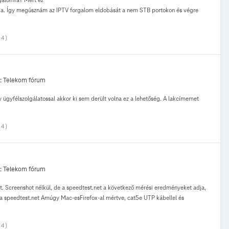
dja. Így megúsznám az IPTV forgalom eldobását a nem STB portokon és végre
4 )
:
Telekom fórum
gyfélszolgálatossal akkor ki sem derült volna ez a lehetőség. A lakcímemet
4 )
:
Telekom fórum
. Screenshot nélkül, de a speedtest.net a következő mérési eredményeket adja,
 a speedtest.net Amúgy Mac-esFirefox-al mértve, cat5e UTP kábellel és
4 )