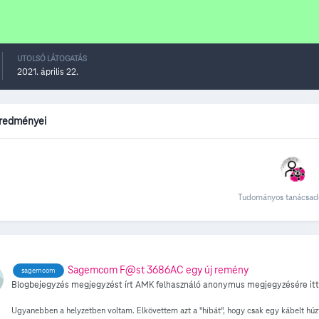
UTOLSÓ LÁTOGATÁS
2021. április 22.
redményei
Tudományos tanácsadó
Sagemcom F@st 3686AC egy új remény
sagemcom
Blogbejegyzés megjegyzést írt
AMK
felhasználó
anonymus
megjegyzésére itt
Ugyanebben a helyzetben voltam. Elkövettem azt a "hibát", hogy csak egy kábelt húzt