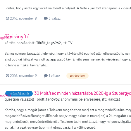
Fontos, hogy azóta egy kicsit változott a helyzet. A Note 7 javított szériájáról is kiderü
2016. november 9.
3 válasz
Távirányító
kérdés hozzáadott:
Törölt_tag6962
, itt:
TV
Sajnos sokszor tapasztalt jelenség, hogy a távirányító egy idő után elhasználódik, ne
ahol optikai hálózat van, ott az app alapú távirányító sem menne, és kérdéses, hogy
jó lenne új fizikai távirányító...
2016. november 9.
1 válasz
set-top-box
30 Mbit/sec minden háztartásba 2020-ig a Szupergyo
hálózatfejlesztés
question válaszolt
Törölt_tag6962
anonymus
bejegyzésére, itt:
Hálózat
Kérdés, hogy a megát (amit a Telekom megabitben mér) azt a megrendelő utána meg
magasabb" sávszélességet állítanak be (tv megy akkor is maradjon) a 24 megabit /
megrendelésnél, szerződéskötésnél a Telekom tudni szokta azt, hogy milyen szolgált
adnak, ha csak egyszerűbb mint elmagyarázni a különbséget.