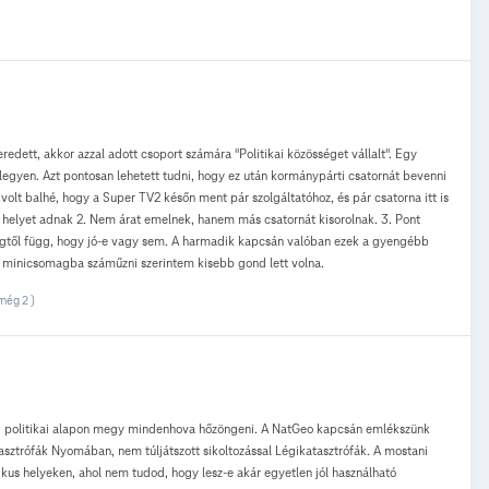
edett, akkor azzal adott csoport számára "Politikai közösséget vállalt". Egy
 legyen. Azt pontosan lehetett tudni, hogy ez után kormánypárti csatornát bevenni
volt balhé, hogy a Super TV2 későn ment pár szolgáltatóhoz, és pár csatorna itt is
ak helyet adnak 2. Nem árat emelnek, hanem más csatornát kisorolnak. 3. Pont
szegtől függ, hogy jó-e vagy sem. A harmadik kapcsán valóban ezek a gyengébb
at minicsomagba száműzni szerintem kisebb gond lett volna.
még 2 )
aki politikai alapon megy mindenhova hőzöngeni. A NatGeo kapcsán emlékszünk
asztrófák Nyomában, nem túljátszott sikoltozással Légikatasztrófák. A mostani
kus helyeken, ahol nem tudod, hogy lesz-e akár egyetlen jól használható