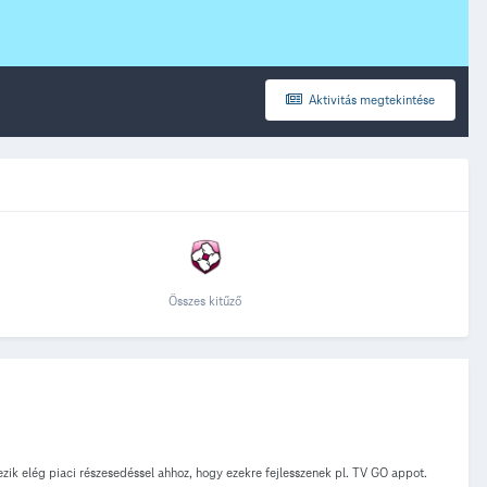
Aktivitás megtekintése
Összes kitűző
k elég piaci részesedéssel ahhoz, hogy ezekre fejlesszenek pl. TV GO appot.