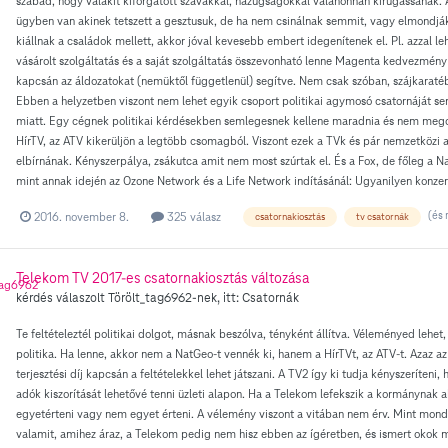
szabad, hogy valakit kiforgatott szavakkal, hazugságokkal valahonnan kirúgassanak. 
ügyben van akinek tetszett a gesztusuk, de ha nem csinálnak semmit, vagy elmondják
kiállnak a családok mellett, akkor jóval kevesebb embert idegenítenek el. Pl. azzal l
vásárolt szolgáltatás és a saját szolgáltatás összevonható lenne Magenta kedvezmény
kapcsán az áldozatokat (nemüktől függetlenül) segítve. Nem csak szóban, szájkaratéban
Ebben a helyzetben viszont nem lehet egyik csoport politikai agymosó csatornáját sem
miatt. Egy cégnek politikai kérdésekben semlegesnek kellene maradnia és nem megoszt
HírTV, az ATV kikerüljön a legtöbb csomagból. Viszont ezek a TVk és pár nemzetközi
elbírnának. Kényszerpálya, zsákutca amit nem most szúrtak el. És a Fox, de főleg a N
mint annak idején az Ozone Network és a Life Network indításánál: Ugyanilyen konze
(és 
2016. november 8.
325 válasz
csatornakiosztás
tv csatornák
Telekom TV 2017-es csatornakiosztás változása
kérdés válaszolt
Törölt_tag6962
-nek, itt:
Csatornák
Te feltételeztél politikai dolgot, másnak beszólva, tényként állítva. Véleményed lehet
politika. Ha lenne, akkor nem a NatGeo-t vennék ki, hanem a HírTVt, az ATV-t. Azaz az 
terjesztési díj kapcsán a feltételekkel lehet játszani. A TV2 így ki tudja kényszeríteni,
adók kiszorítását lehetővé tenni üzleti alapon. Ha a Telekom lefekszik a kormánynak ak
egyetérteni vagy nem egyet érteni. A vélemény viszont a vitában nem érv. Mint mo
valamit, amihez áraz, a Telekom pedig nem hisz ebben az ígéretben, és ismert okok 