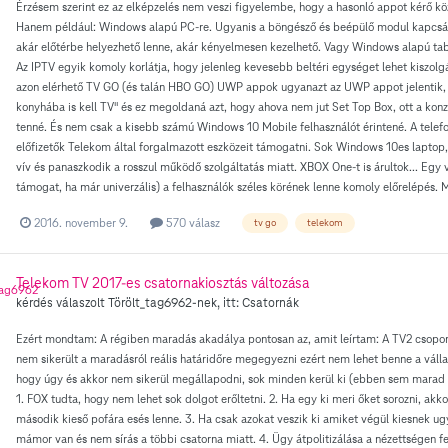
Érzésem szerint ez az elképzelés nem veszi figyelembe, hogy a hasonló appot kérő
Hanem például: Windows alapú PC-re. Ugyanis a böngésző és beépülő modul kapcsán
akár előtérbe helyezhető lenne, akár kényelmesen kezelhető. Vagy Windows alapú tabl
Az IPTV egyik komoly korlátja, hogy jelenleg kevesebb beltéri egységet lehet kiszolgá
azon elérhető TV GO (és talán HBO GO) UWP appok ugyanazt az UWP appot jelentik, 
konyhába is kell TV" és ez megoldaná azt, hogy ahova nem jut Set Top Box, ott a ko
tenné. És nem csak a kisebb számú Windows 10 Mobile felhasználót érintené. A telefon
előfizetők Telekom által forgalmazott eszközeit támogatni. Sok Windows 10es laptop, 
vív és panaszkodik a rosszul működő szolgáltatás miatt. XBOX One-t is árultok... Egy
támogat, ha már univerzális) a felhasználók széles körének lenne komoly előrelépés. 
2016. november 9.
570 válasz
tv go
telekom
Telekom TV 2017-es csatornakiosztás változása
kérdés válaszolt
Törölt_tag6962
-nek, itt:
Csatornák
Ezért mondtam: A régiben maradás akadálya pontosan az, amit leírtam: A TV2 csopor
nem sikerült a maradásról reális határidőre megegyezni ezért nem lehet benne a válla
hogy úgy és akkor nem sikerül megállapodni, sok minden kerül ki (ebben sem marad m
1. FOX tudta, hogy nem lehet sok dolgot erőltetni. 2. Ha egy ki meri őket sorozni, ak
második kieső pofára esés lenne. 3. Ha csak azokat veszik ki amiket végül kiesnek ugyan
mámor van és nem sírás a többi csatorna miatt. 4. Ügy átpolitizálása a nézettségen 