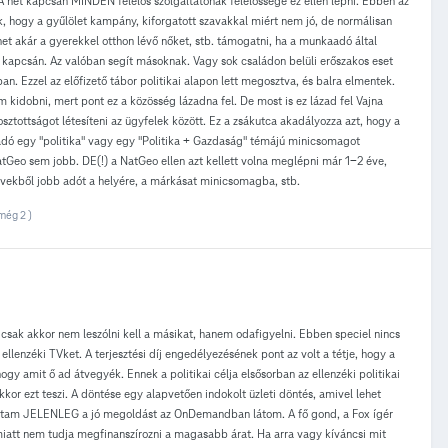
A net kapcsán MINDEN felelős szolgáltatónak felelőssége ez ellen lépni. Ebben az
, hogy a gyűlölet kampány, kiforgatott szavakkal miért nem jó, de normálisan
ehet akár a gyerekkel otthon lévő nőket, stb. támogatni, ha a munkaadó által
 kapcsán. Az valóban segít másoknak. Vagy sok családon belüli erőszakos eset
. Ezzel az előfizető tábor politikai alapon lett megosztva, és balra elmentek.
 kidobni, mert pont ez a közösség lázadna fel. De most is ez lázad fel Vajna
ottságot létesíteni az ügyfelek között. Ez a zsákutca akadályozza azt, hogy a
 adó egy "politika" vagy egy "Politika + Gazdaság" témájú minicsomagot
atGeo sem jobb. DE(!) a NatGeo ellen azt kellett volna meglépni már 1-2 éve,
rvekből jobb adót a helyére, a márkásat minicsomagba, stb.
még 2 )
, csak akkor nem leszólni kell a másikat, hanem odafigyelni. Ebben speciel nincs
ellenzéki TVket. A terjesztési díj engedélyezésének pont az volt a tétje, hogy a
 hogy amit ő ad átvegyék. Ennek a politikai célja elsősorban az ellenzéki politikai
kor ezt teszi. A döntése egy alapvetően indokolt üzleti döntés, amivel lehet
ndtam JELENLEG a jó megoldást az OnDemandban látom. A fő gond, a Fox ígér
miatt nem tudja megfinanszírozni a magasabb árat. Ha arra vagy kíváncsi mit