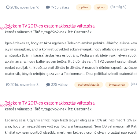
(és még 6 )
2016. november 9.
1935 válasz
optika
ginop
Telekom TV 2017-es csatornakiosztás változása
kérdés válaszolt
Törölt_tag6962
-nek, itt:
Csatornák
Igen érdekes az, hogy az Ákos ügyben a Telekom amikor politikai állásfoglalásba kever
olyan országban, ahol a konkrét ügyekből sokan elvárják, hogy általános ellenzékiség
a műsorba (bármi kárára) árulás lesz és botrány. Pedig annak idején sok helyen abból 
alkalmas arra, hogy balhé legyen belőle. Itt 3 döntés van. 1. TV2 csoport csatornáin
ezeket sorolják ki. Ebből az első döntés jó döntés. A második döntés kapcsán az ös
csatornák, tények szintjén igaza van a Telekomnak... De a politikai szócső csatornák
(és 
2016. november 8.
325 válasz
csatornakiosztás
tv csatornák
Telekom TV 2017-es csatornakiosztás változása
kérdés válaszolt
Törölt_tag6962
-nek, itt:
Csatornák
Lecseng ez is. Ugyanis ahhoz, hogy hiszti legyen elég az a 1.5% aki nézi meg 1-2% 
arra, hogy természetfilmes volt egy földrajzi társaságnál. Nem CGIvel megcsinált Kat
kínálat sok szempontból olcsóbb, mert nem kell egy csomó olyan forgatási nap egzoti