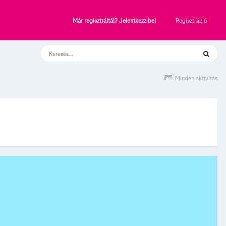
Regisztráció
Már regisztráltál? Jelentkezz be!
Minden aktivitás