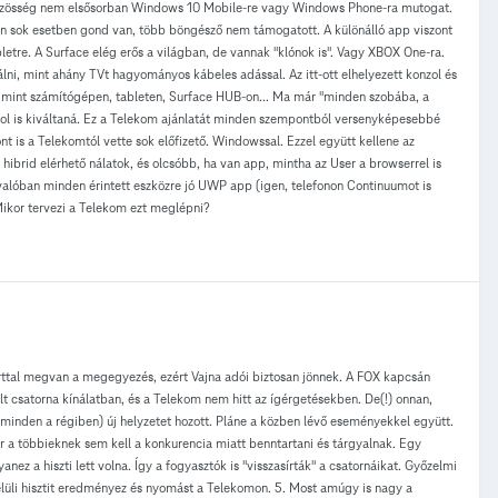
 közösség nem elsősorban Windows 10 Mobile-re vagy Windows Phone-ra mutogat.
 sok esetben gond van, több böngésző nem támogatott. A különálló app viszont
etre. A Surface elég erős a világban, de vannak "klónok is". Vagy XBOX One-ra.
lni, mint ahány TVt hagyományos kábeles adással. Az itt-ott elhelyezett konzol és
mint számítógépen, tableten, Surface HUB-on... Ma már "minden szobába, a
nzol is kiváltaná. Ez a Telekom ajánlatát minden szempontból versenyképesebbé
t is a Telekomtól vette sok előfizető. Windowssal. Ezzel együtt kellene az
hibrid elérhető nálatok, és olcsóbb, ha van app, mintha az User a browserrel is
 valóban minden érintett eszközre jó UWP app (igen, telefonon Continuumot is
Mikor tervezi a Telekom ezt meglépni?
ttal megvan a megegyezés, ezért Vajna adói biztosan jönnek. A FOX kapcsán
lt csatorna kínálatban, és a Telekom nem hitt az ígérgetésekben. De(!) onnan,
inden a régiben) új helyzetet hozott. Pláne a közben lévő eseményekkel együtt.
kor a többieknek sem kell a konkurencia miatt benntartani és tárgyalnak. Egy
ez a hiszti lett volna. Így a fogyasztók is "visszasírták" a csatornáikat. Győzelmi
felüli hisztit eredményez és nyomást a Telekomon. 5. Most amúgy is nagy a