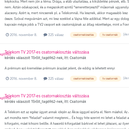
képkocka. Mert nem jön a téma. Drága, a stáb utaztatása, a kiküldetési pénzek, stb.
nem. Aztán odakapcsol, és a megszokott szintű "ismeretterjesztő" műsornak ugyanolyan 
alacsony. Azért is, mert nincsenek pl. a Telekomnál. Ha lesznek, akkor magasabb lesz
össze. Szóval megvárnám azt, mi lesz ezekkel a Vajna féle adókkal. Mert az egy dol
kapcsán mégis jobb a TV2 csoport sok csatornájának az átlag nézettsége, mint a Foxnak. 
(és 
2016. november 8.
325 válasz
csatornakiosztás
tv csatornák
Telekom TV 2017-es csatornakiosztás változása
kérdés válaszolt
Törölt_tag6962
-nek, itt:
Csatornák
A prémium szó kiemelése prémium árazást jelent, de eddig is lehetett ennyi
(és 
2016. november 8.
325 válasz
csatornakiosztás
tv csatornák
Telekom TV 2017-es csatornakiosztás változása
kérdés válaszolt
Törölt_tag6962
-nek, itt:
Csatornák
A Telekom ezt az egész ügyet annak idején az Ákos üggyel szúrta el. Nem máshol. Az
azt mondta nem "feladat" valamit megtenni... És hogy hite szerint mi lehet a feladat a
kiforgatni, mást kihozni belőle. A hasonló kiforgatást bárkivel el lehet játszani, az il