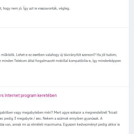
lt, hogy nem jó. Így azt is visszavonták, végleg.
m működik. Lehet-e ez esetben valahogy új távirányítót szerezni? Ha jól tudom,
 az minden Telekom által forgalmazott mobillal kompatibilis-e, így mindenképpen
rs internet program keretében
abitben vagy megabyteben méri? Mert ugye sokszor a megrendeltnél "kicsit
 sec pedig 3 megabyte / sec. Nekem a számok ennyiben gyanúsak. A
atás van, annak mi az elméleti maximuma. Egyszeri kedvezményt pedig akkor is