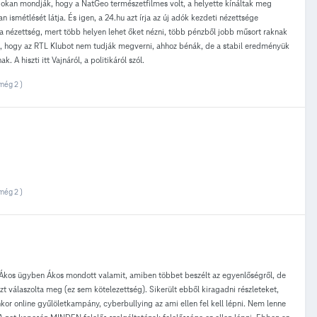
 Sokan mondják, hogy a NatGeo természetfilmes volt, a helyette kínáltak meg
ismétlését látja. És igen, a 24.hu azt írja az új adók kezdeti nézettsége
 a nézettség, mert több helyen lehet őket nézni, több pénzből jobb műsort raknak
og, hogy az RTL Klubot nem tudják megverni, ahhoz bénák, de a stabil eredményük
A hiszti itt Vajnáról, a politikáról szól.
még 2 )
még 2 )
 Ákos ügyben Ákos mondott valamit, amiben többet beszélt az egyenlőségről, de
zt válaszolta meg (ez sem kötelezettség). Sikerült ebből kiragadni részleteket,
yenkor online gyűlöletkampány, cyberbullying az ami ellen fel kell lépni. Nem lenne