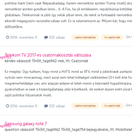
politikai hiszti (nem csak Népszabadság, hanem nemzetközi szinten Trump miatt) ol
nemzetközi szinten gondban lenni... 6. A Fox, ha jól emlékszem, republikánus kötődés
globálisan. Telekomnak is jobb így velük jóban lenni, de nekik is fontosabb nemzetköz
sikerült megegyezni racionális válasz volt. Ez is valamennyire az. Milyen kár, hogy 
előfizetőkre.
(és 
2016. november 9.
325 válasz
csatornakiosztás
tv csatornák
Telekom TV 2017-es csatornakiosztás változása
kérdés válaszolt
Törölt_tag6962
-nek, itt:
Csatornák
Ez meglep. Úgy tudtam, hogy mind a HírTV, mind az ATV, mind a jobbikosok pártszócső
nyilván nem minicsomag, mert azzal nem lehet költséget csökkenteni (0-t kell érte fiz
megismerhetősége van, ami alapján szépen el lehet menni a képviselő fogadóórájára, le
gyakorlatban is csak a közszolgálatiság után következik, de ezeket éppen ezért jóval 
zajló politikai folyamatok miatt.
(és 
2016. november 9.
325 válasz
csatornakiosztás
tv csatornák
Samsung galaxy note 7
question válaszolt
Törölt_tag6962
Törölt_tag6754
bejegyzésére, itt:
Mobiltele