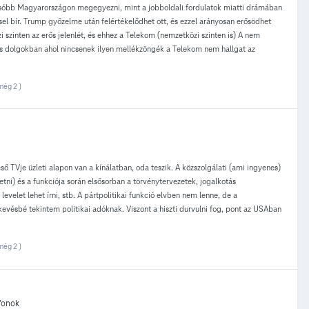
csóbb Magyarországon megegyezni, mint a jobboldali fordulatok miatti drámában
sel bír. Trump győzelme után felértékelődhet ott, és ezzel arányosan erősödhet
i szinten az erős jelenlét, és ehhez a Telekom (nemzetközi szinten is) A nem
más dolgokban ahol nincsenek ilyen mellékzöngék a Telekom nem hallgat az
még 2 )
 TVje üzleti alapon van a kínálatban, oda teszik. A közszolgálati (ami ingyenes)
etni) és a funkciója során elsősorban a törvénytervezetek, jogalkotás
velet lehet írni, stb. A pártpolitikai funkció elvben nem lenne, de a
kevésbé tekintem politikai adóknak. Viszont a hiszti durvulni fog, pont az USAban
még 2 )
fonok