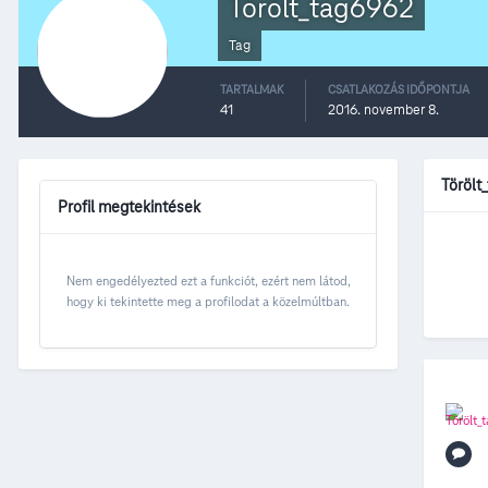
Törölt_tag6962
Tag
TARTALMAK
CSATLAKOZÁS IDŐPONTJA
41
2016. november 8.
Törölt
Profil megtekintések
Nem engedélyezted ezt a funkciót, ezért nem látod,
hogy ki tekintette meg a profilodat a közelmúltban.