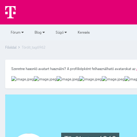
Fórum
Blog
Súgó
Keresés
Főoldal
Törölt_tag6962
Szeretne hasonló avatart használni? A profilképként felhasználható avatarokat az