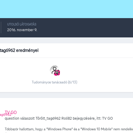
UTOLSÓ LÁTOGATÁS
2016. november 9.
_tag6962 eredményei
Tudományos tanácsadó (6/13)
TV GO
question válaszolt
Törölt_tag6962
Roli82
bejegyzésére, itt:
TV GO
Többször hallottam, hogy a "Windows Phone" és a "Windows 10 Mobile" nem rendelkezi