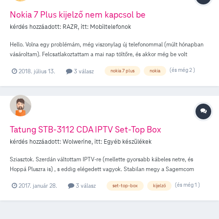
Nokia 7 Plus kijelző nem kapcsol be
kérdés hozzáadott:
RAZR
, itt:
Mobiltelefonok
Hello. Volna egy problémám, még viszonylag új telefonommal (múlt hónapban
vásároltam). Felcsatlakoztattam a mai nap töltőre, és akkor még be volt
kapcsolva a kijelző. Aztán az értesítési sávot megnyitottam, majd bezártam,
(és még 2 )
2018. július 13.
3 válasz
nokia 7 plus
nokia
ekkor lefagyott a telefon kijelzője. Kikapcsoltam a kijelzőt, hogy majd én
feloldom utána és ismét jó lesz (a régi telefonomnál ez működött). De sajnos
nem működik, a kijelző azóta se kapcsol vissza, de a telefon meg be van
kapcsolva. Sajnos akkumulátort nem tudom kiszedni, mivel a telefon olyan, hogy
a hátlapot csak szervizben lehet eltávolítani. De ettől függetlenül, lehet vele mit
kezdeni, tehát meg tudom valahogy itthon is csinálni, vagy vigyem be a
Tatung STB-3112 CDA IPTV Set-Top Box
Telekomba ahol vettem és ők megcsinálják?
kérdés hozzáadott:
Wolwerine
, itt:
Egyéb készülékek
Sziasztok. Szerdán váltottam IPTV-re (mellette gyorsabb kábeles netre, és
Hoppá Pluszra is) , s eddig elégedett vagyok. Stabilan megy a Sagemcom
router és a Tatung set-top box is. Utóbbval kapcsolatos néhány kérdésem. Nem
(és még 1 )
2017. január 28.
3 válasz
set-top-box
kijelző
lehetne e állítani valamilyen beállításban, hogy a Set-top box mutassa, hogy
éppen melyik aktuális csatornán vagyok? Ez gondot okoz, mert sokszor
csatornaváltásnál gyorsan nyomok egy "OK"-t az univerzális távirányítón, s már is
HD-ban vagyok. Ha viszont olyan csatornára térek vissza, amelynek nincs HD-s