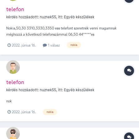
telefon
kérdés hozzáadott:
nuznek55
, itt:
Egyéb készülékek
Nokia,50,30 3310,3330,3350 ess telefont szeretnék venni magamnak
méghozzá a kővetkező telefonszámmal 06,50 44*****es
2022. június 16.
1 válasz
nokia
telefon
kérdés hozzáadott:
nuznek55
, itt:
Egyéb készülékek
nok
2022. június 16.
nokia