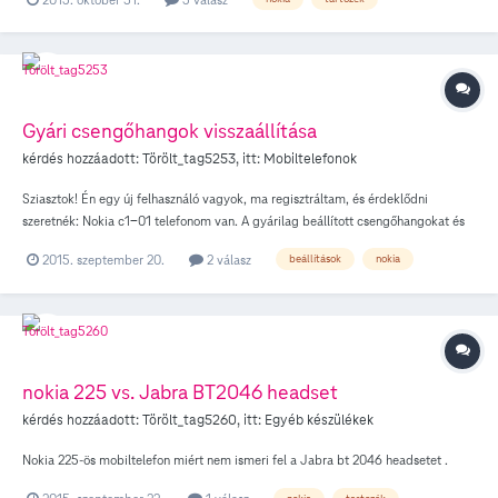
Gyári csengőhangok visszaállítása
kérdés hozzáadott:
Törölt_tag5253
, itt:
Mobiltelefonok
Sziasztok! Én egy új felhasználó vagyok, ma regisztráltam, és érdeklődni
szeretnék: Nokia c1-01 telefonom van. A gyárilag beállított csengőhangokat és
háttérképeket töröltem, de most szeretném visszaállítani. Kérdésem: lehetséges-
2015. szeptember 20.
2 válasz
beállítások
nokia
e ez és ha igen, hogyan? Válaszotokat előre is köszönöm: Katedi79
nokia 225 vs. Jabra BT2046 headset
kérdés hozzáadott:
Törölt_tag5260
, itt:
Egyéb készülékek
Nokia 225-ös mobiltelefon miért nem ismeri fel a Jabra bt 2046 headsetet .