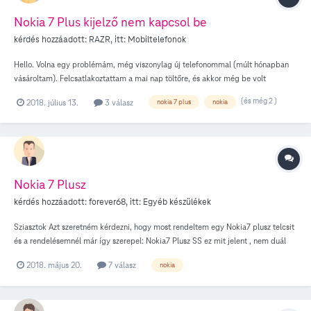
Nokia 7 Plus kijelző nem kapcsol be
kérdés hozzáadott:
RAZR
, itt:
Mobiltelefonok
Hello. Volna egy problémám, még viszonylag új telefonommal (múlt hónapban
vásároltam). Felcsatlakoztattam a mai nap töltőre, és akkor még be volt
kapcsolva a kijelző. Aztán az értesítési sávot megnyitottam, majd bezártam,
(és még 2 )
2018. július 13.
3 válasz
nokia 7 plus
nokia
ekkor lefagyott a telefon kijelzője. Kikapcsoltam a kijelzőt, hogy majd én
feloldom utána és ismét jó lesz (a régi telefonomnál ez működött). De sajnos
nem működik, a kijelző azóta se kapcsol vissza, de a telefon meg be van
kapcsolva. Sajnos akkumulátort nem tudom kiszedni, mivel a telefon olyan, hogy
a hátlapot csak szervizben lehet eltávolítani. De ettől függetlenül, lehet vele mit
kezdeni, tehát meg tudom valahogy itthon is csinálni, vagy vigyem be a
Nokia 7 Plusz
Telekomba ahol vettem és ők megcsinálják?
kérdés hozzáadott:
forever68
, itt:
Egyéb készülékek
Sziasztok Azt szeretném kérdezni, hogy most rendeltem egy Nokia7 plusz telcsit
és a rendelésemnél már így szerepel: Nokia7 Plusz SS ez mit jelent , nem duál
simes a Nokia7 plusz?
2018. május 20.
7 válasz
nokia