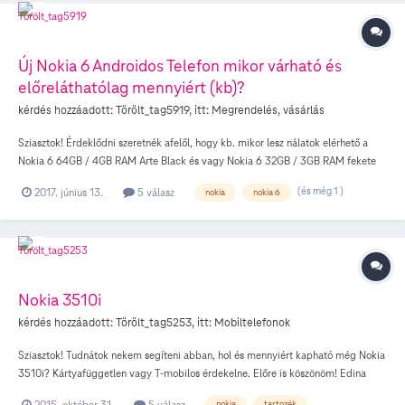
olvasom, tobb emberrel csinaljak . Miert csinaljak ezt? A kartyam, Domino es a
tel. szam: 30/ ******* Ezt a telefont a regi baratok miatt tartottam meg, akik ezt
a szamomat ismerik. Ha ez igy mukodik, mint sok egyeb otthon, eleg szomoru es
Új Nokia 6 Androidos Telefon mikor várható és
elkeserito.A penzt akarjak lenyulni, vagy miert csinaljak? Varom valaszukat , sos!!
előreláthatólag mennyiért (kb)?
kérdés hozzáadott:
Törölt_tag5919
, itt:
Megrendelés, vásárlás
Sziasztok! Érdeklődni szeretnék afelől, hogy kb. mikor lesz nálatok elérhető a
Nokia 6 64GB / 4GB RAM Arte Black és vagy Nokia 6 32GB / 3GB RAM fekete
vagy ezüst és kék színekben? Konkrétan erre gondoltam:
(és még 1 )
2017. június 13.
5 válasz
nokia
nokia 6
https://www.nokia.com/hu_hu/phones/nokia-6 Ezek jöhetnének még szóba ártól
függetlenül Huawei P9/P10 vagy P9/P10 lite készüléket Samsung Galaxy A5
2017 fekete színben Várom mihamarabbi válaszotokat! Üdvözlettel:Fedor Attila
Nokia 3510i
kérdés hozzáadott:
Törölt_tag5253
, itt:
Mobiltelefonok
Sziasztok! Tudnátok nekem segíteni abban, hol és mennyiért kapható még Nokia
3510i? Kártyafüggetlen vagy T-mobilos érdekelne. Előre is köszönöm! Edina
2015. október 31.
5 válasz
nokia
tartozék