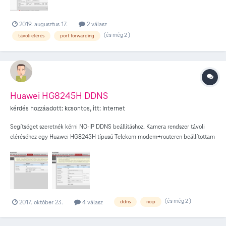
2019. augusztus 17.
2 válasz
(és még 2 )
távoli elérés
port forwarding
Huawei HG8245H DDNS
kérdés hozzáadott:
kcsontos
, itt:
Internet
Segítséget szeretnék kérni NO-IP DDNS beállításhoz. Kamera rendszer távoli
eléréséhez egy Huawei HG8245H típusú Telekom modem+routeren beállítottam
DDNS szolgáltatónak a NO-IP-t, valamint beállítottam a rögzítö számítógép IP
címéhez DMZ-t. Ennek hatására a megfelelő portokat a canyouseeme.org
nyitottnak mutatja, mégsem érem el távolról a gépet. A DDNS beállítások ezen a
képen láthatók: A DMZ beállítás meg ezen a képen vannak: Kérem, ha valaki
használja a NO-IPt ilyen routeren, segítsen, hogy jók-e a beállítások? Nem
tudom, hogy a DDNS beállításoknál mi a Service Port?
(és még 2 )
2017. október 23.
4 válasz
ddns
noip