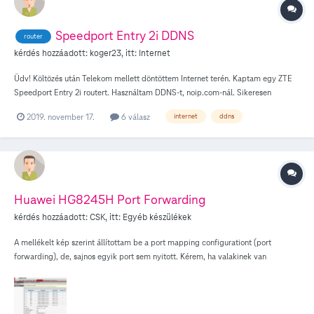
Speedport Entry 2i DDNS
router
kérdés hozzáadott:
koger23
, itt:
Internet
Üdv! Költözés után Telekom mellett döntöttem Internet terén. Kaptam egy ZTE
Speedport Entry 2i routert. Használtam DDNS-t, noip.com-nál. Sikeresen
beállítottam, hetekig működött is, majd egy szép napon ez megváltozott. Sokáig
2019. november 17.
6 válasz
internet
ddns
hanyagoltam idő híján, de most megpróbáltam a végére járni, eddig kevés
sikerrel... Ami biztos, hogy hiába frissül be az IP címem a hostname-hez, nem
érem el a router-t az internetről, még IP alapján sem. Pingelni sem tudom, sima
get request-re se jön semmi válasz. Valaki tudna segíteni, hogy merre menjek
tovább? (Újraindítást már próbáltam...) Köszönöm előre is. Device Type
Speedport Entry 2i Device Serial No. 268EG8JF8H01985 Hardware Version
Huawei HG8245H Port Forwarding
V1.0.1 Software Version V1.0.0_HU_T3P2 Boot Version V1.0.1
kérdés hozzáadott:
CSK
, itt:
Egyéb készülékek
A mellékelt kép szerint állítottam be a port mapping configurationt (port
forwarding), de, sajnos egyik port sem nyitott. Kérem, ha valakinek van
tapasztalata a port nyitással, segítsen, hogy van-e valahol hiba vagy hiány a
beállításokban. Az internet kapcsolat fix ip címes.