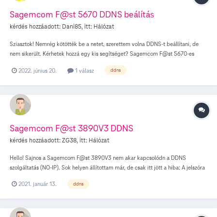
Sagemcom F@st 5670 DDNS beálítás
kérdés hozzáadott:
Dani85
, itt:
Hálózat
Sziasztok! Nemrég kötötték be a netet, szerettem volna DDNS-t beállítani, de
nem sikerült. Kérhetek hozzá egy kis segítséget? Sagemcom F@st 5670-es
eszközön kellene a DDNS-t beállítani, de ahogy látom csak külső szolgáltatáson
2022. június 20.
1 válasz
ddns
keresztül fog működni, mert csak kliens van az eszközben. Egy NAS eléréséhez
kellene a DDNS, korábban ASUS routerem volt, azon gond nélkül sikerült (gyártó
szolgáltatta a szervert hozzá). A további beállítások (port forwarding stb) elvileg
működni fog, de nem veszem rossz néven, ha esetleg adtok pár tippet ehhez az
eszközhöz. Köszi!
Sagemcom F@st 3890V3 DDNS
kérdés hozzáadott:
ZG38
, itt:
Hálózat
Hello! Sajnos a Sagemcom F@st 3890V3 nem akar kapcsolódn a DDNS
szolgáltatás (NO-IP). Sok helyen állítottam már, de csak itt jött a hiba: A jelszóra
azt írja, hogy nem megfelelő. (tucatszor használtam már, és ellenőriztem.)
2021. január 13.
ddns
Érdekes módon azonnal kiírja, nem is gondolkozik (mintha nem felelne meg
password policy-nek, de az ugy itt nem szabadna h, hogy legyen) Üdvözlettel,
Gábor