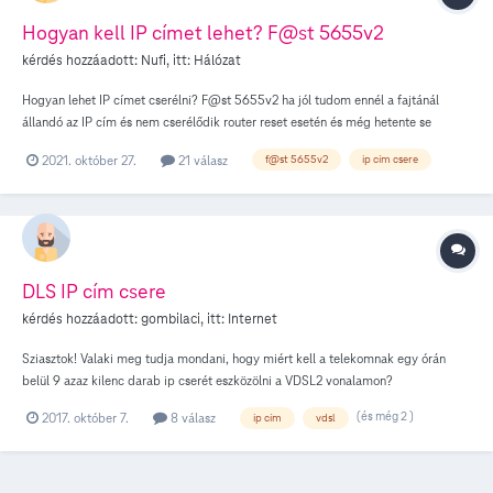
Hogyan kell IP címet lehet? F@st 5655v2
kérdés hozzáadott:
Nufi
, itt:
Hálózat
Hogyan lehet IP címet cserélni? F@st 5655v2 ha jól tudom ennél a fajtánál
állandó az IP cím és nem cserélődik router reset esetén és még hetente se
változik meg az IP cím
2021. október 27.
21 válasz
f@st 5655v2
ip cím csere
DLS IP cím csere
kérdés hozzáadott:
gombilaci
, itt:
Internet
Sziasztok! Valaki meg tudja mondani, hogy miért kell a telekomnak egy órán
belül 9 azaz kilenc darab ip cserét eszközölni a VDSL2 vonalamon?
Természetesen a szokásos napi egy cserén felül. Többször volt már ilyen , de a
(és még 2 )
2017. október 7.
8 válasz
ip cím
vdsl
kilenc darab az most új rekord. Idegesítő amikor ebben az adott órában 9x
megszakad az internet kapcsolat , majd helyreáll. Egyébként a vonal rendben
van. Nincs szakadás,lassulás vagy bármi hiba.DSL szinkron nem bomlik a cserák
alatt és az IPTV mindvégig is folyamatosan megy. Van szerintetek valami