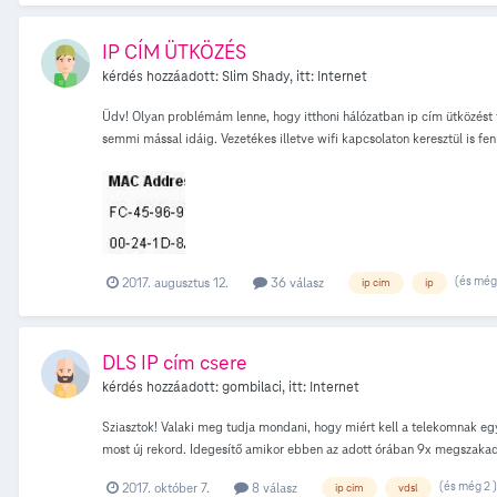
IP CÍM ÜTKÖZÉS
kérdés hozzáadott:
Slim Shady
, itt:
Internet
Üdv! Olyan problémám lenne, hogy itthoni hálózatban ip cím ütközést
semmi mással idáig. Vezetékes illetve wifi kapcsolaton keresztül is 
DHCP szerver be van kapcsolva, Clients Listnél nem látok MAC addres
(és még 
2017. augusztus 12.
36 válasz
ip cím
ip
DLS IP cím csere
kérdés hozzáadott:
gombilaci
, itt:
Internet
Sziasztok! Valaki meg tudja mondani, hogy miért kell a telekomnak egy
most új rekord. Idegesítő amikor ebben az adott órában 9x megszakad 
mindvégig is folyamatosan megy. Van szerintetek valami értelmes ma
(és még 2 )
2017. október 7.
8 válasz
ip cím
vdsl