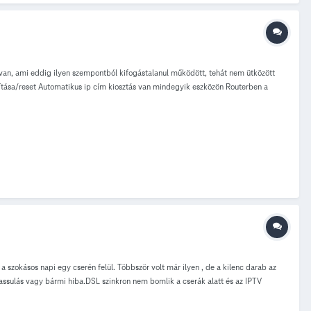
van, ami eddig ilyen szempontból kifogástalanul működött, tehát nem ütközött
dítása/reset Automatikus ip cím kiosztás van mindegyik eszközön Routerben a
szokásos napi egy cserén felül. Többször volt már ilyen , de a kilenc darab az
assulás vagy bármi hiba.DSL szinkron nem bomlik a cserák alatt és az IPTV