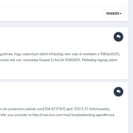
RENDEZÉS
figyelmes, hogy valamilyen okból kifolyólag nem viszi el rendesen a 1080p60;50,
 router-ünk van, nevezetes Huawei EchoLife HG8245H. Mellesleg tegnap jelent
a router-ről beszélünk, megemlítem, hogy minap megpróbáltam belépni a készülékbe
írtam, de nem dob ki semmit, csak annyit, hogy timed out, és nem enged be. A
átok semmi gyanúsat... egyenlőre. Tehát első a kérdésem az az, hogy mi lehet a
z előtt fél évvel vettük kb. ezt a routert és tökéletesen működött. Második
 írom be a hátulján található IP címet.
.olc.protection.outlook.com[104.47.17.161] said: 550 5.7.1 Unfortunately,
 refer your provider to http://mail.live.com/mail/troubleshooting.aspx#errors.
áshoz csak kizárólag @t-online végződésű e-mail cím adhtó" válasszal