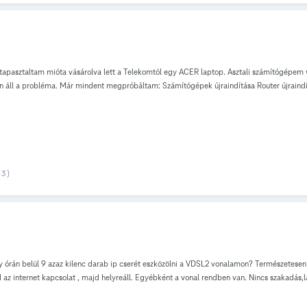
 tapasztaltam mióta vásárolva lett a Telekomtól egy ACER laptop. Asztali számítógépem 
fenn áll a probléma. Már mindent megpróbáltam: Számítógépek újraindítása Router újrain
s és ip cím ütközést sem
3 )
 órán belül 9 azaz kilenc darab ip cserét eszközölni a VDSL2 vonalamon? Természetesen a 
az internet kapcsolat , majd helyreáll. Egyébként a vonal rendben van. Nincs szakadás,l
gyarázat erre?