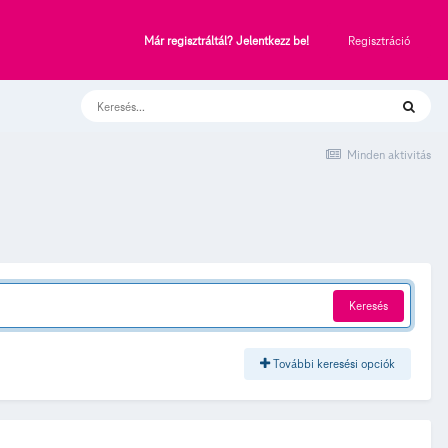
Regisztráció
Már regisztráltál? Jelentkezz be!
Minden aktivitás
Keresés
További keresési opciók