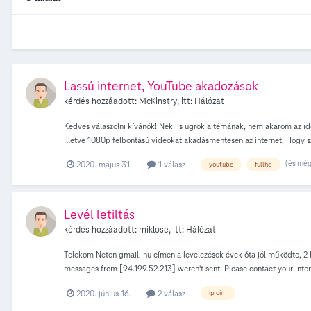
Lassú internet, YouTube akadozások
kérdés hozzáadott:
McKinstry
, itt:
Hálózat
Kedves válaszolni kívánók! Neki is ugrok a témának, nem akarom az id
illetve 1080p felbontású videókat akadásmentesen az internet. Hogy 
meg a probléma az előtt hibátlanul vitt mindent, gyors volt. Most is
(és még
2020. május 31.
1 válasz
youtube
fullhd
interneten keresztül ugye az alap IP cím beírásával ami nem sikerült 
másik probléma ami felmerült az internetlopás veszélye, Még most is d
probléma? Esetleg fennakadások vannak Telekom-nál? Vagy valami baj l
kérdésem pedig, hogy mi okozhatja azt, hogy nem tudok belépni a kész
Levél letiltás
kérdés hozzáadott:
miklose
, itt:
Hálózat
Telekom Neten gmail. hu címen a levelezések évek óta jól működte, 2 h
messages from [94.199.52.213] weren't sent. Please contact your Interne
[VI1EUR05FT034.eop-eur05.prod.protection.outlook.com] (in reply to 
2020. június 16.
2 válasz
ip cím
elutasítottak. Ez blödség. Mit tegyek