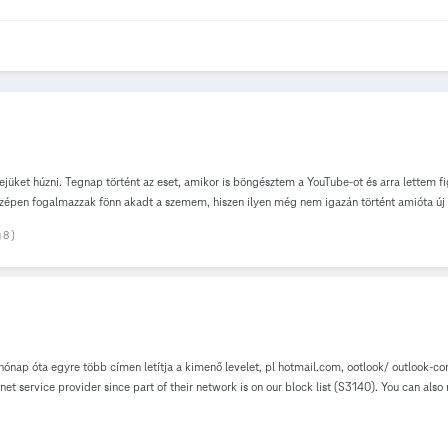
ejüket húzni. Tegnap történt az eset, amikor is böngésztem a YouTube-ot és arra lettem 
szépen fogalmazzak fönn akadt a szemem, hiszen ilyen még nem igazán történt amióta új
 csak a YT-vel van a baj, weboldalakat mondhatni szokásszerűen tölti be. No de ha már 
 8 )
ez az egyik ok, amiért ide írok most. Tehát ahogy le van írva a kis könyvben IP címet be
olgozom rajta hogy kiderítsem, fennáll-e ilyen eshetőség, hogy ilyen történjen, de nem l
ehet a router-rel, hirtelen meghibásodás? Mint mondtam tegnap jelent meg a probléma a
ülékbe böngésző segítségével. Amikor "setup"-oltam akkor sikerült elsőre. Megnéztem jól
ónap óta egyre több címen letítja a kimenő levelet, pl hotmail.com, ootlook/ outlook-com
t service provider since part of their network is on our block list (S3140). You can also
MAIL/ FROM command) Levelükben: a vizsgálat lezárult, "A Telekom lakossági szolgáltat