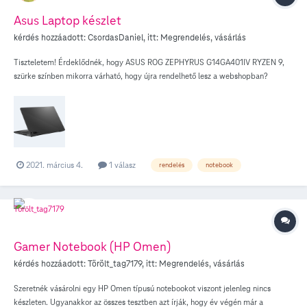
Asus Laptop készlet
kérdés hozzáadott:
CsordasDaniel
, itt:
Megrendelés, vásárlás
Tiszteletem! Érdeklődnék, hogy ASUS ROG ZEPHYRUS G14GA401IV RYZEN 9,
szürke színben mikorra várható, hogy újra rendelhető lesz a webshopban?
Hűségidő hosszabbítás mellé rendelném, illetve egyéni rendelésre van-e
lehetőség?
2021. március 4.
1 válasz
rendelés
notebook
Gamer Notebook (HP Omen)
kérdés hozzáadott:
Törölt_tag7179
, itt:
Megrendelés, vásárlás
Szeretnék vásárolni egy HP Omen típusú notebookot viszont jelenleg nincs
készleten. Ugyanakkor az összes tesztben azt írják, hogy év végén már a