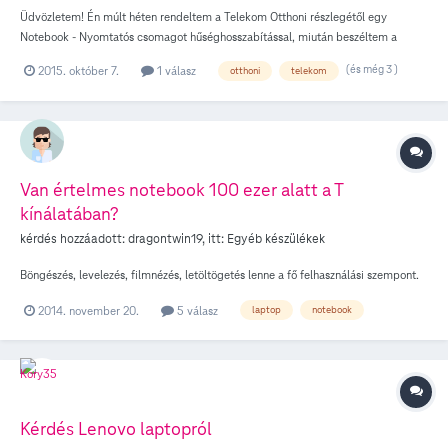
Üdvözletem! Én múlt héten rendeltem a Telekom Otthoni részlegétől egy
Notebook - Nyomtatós csomagot hűséghosszabítással, miután beszéltem a
Telekom által megbízott illetővel még aznap hűségemet kitolták 2017.10.05 -re
(és még 3 )
2015. október 7.
1 válasz
otthoni
telekom
és tájékoztattak hogy "maximálisan 30 nap a vállalat szállítási idő de a
gyakorlatban 1 - 1,5hét alatt kihozzák a terméket" és az lenne a kérdésem hogy
ilyen esetben a Telekom Otthoni részlege küld E-mail értesítést a
megrendelőnek, ha átadták a futárnak, vagy bármiről ami a megrendeléshez
köthető? Mert még a hét elején lejárt a mobilos előfizetésem és amikor új
készüléket vásároltam küldtek E-mail értesítést a rendelésről(Többet is). Előre is
Van értelmes notebook 100 ezer alatt a T
köszönöm a választ!
kínálatában?
kérdés hozzáadott:
dragontwin19
, itt:
Egyéb készülékek
Böngészés, levelezés, filmnézés, letöltögetés lenne a fő felhasználási szempont.
2014. november 20.
5 válasz
laptop
notebook
Kérdés Lenovo laptopról