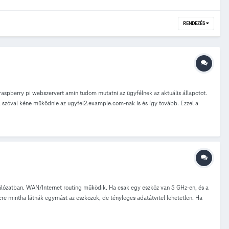
RENDEZÉS
 raspberry pi webszervert amin tudom mutatni az ügyfélnek az aktuális állapotot.
, szóval kéne működnie az ugyfel2.example.com-nak is és így tovább. Ezzel a
oldalt. Viszont abban a pillanatban, hogy a helyi hálózathoz csatlakozunk már nem
 Amúgy ha CURL-el nyitom meg a szerver belső IP-jét és a headerben a HOST-
em megy. Szóval úgy néz ki, hogy a belső hálózatról a külső IP-men keresztül
 vannak félelmeimmel ezekkel a free proxykkal. Illetve gondoltam még, hogy saját
nfo: Sagemcom F@ST 5670-es routerem van. Előre is köszönöm a segítséget. Üdv,
zatban. WAN/Internet routing működik. Ha csak egy eszköz van 5 GHz-en, és a
e mintha látnák egymást az eszközök, de tényleges adatátvitel lehetetlen. Ha
a, vártam, hátha egy szoftverfrissítés megoldja, de elfogyott a türelmem. Van