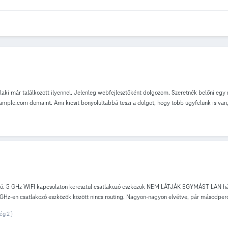
laki már találkozott ilyennel. Jelenleg webfejlesztőként dolgozom. Szeretnék belőni egy
xample.com domaint. Ami kicsit bonyolultabbá teszi a dolgot, hogy több ügyfelünk is van
 a kéréseket az adott oldalhoz. Ez működik is, amíg az ügyfél valahonnan kintről nézi az 
dik (1 hop értelemszerűen) viszont amint böngészőből szeretném megnyitni nem megy.
nem is a domaint, hanem a külső IP címet adom meg ugyan így CURL-el, akkor úgyszintén n
ként próbáltam, hogy valami online proxyval demozunk, ha itt van az ügyfél, csak azért
ute-olna. De jobb lenne, ha nem kéne ilyeneket csinálni, csak működne alapból. Egyéb i
. 5 GHz WIFI kapcsolaton keresztül csatlakozó eszközök NEM LÁTJÁK EGYMÁST LAN háló
GHz-en csatlakozó eszközök között nincs routing. Nagyon-nagyon elvétve, pár másodpercr
ing. Találkozott más is a problémával? Mióta a router bekötésre került fennáll a problém
ég 2 )