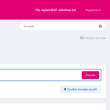
Regisztráció
Már regisztráltál? Jelentkezz be!
Minden aktivitás
Keresés
További keresési opciók