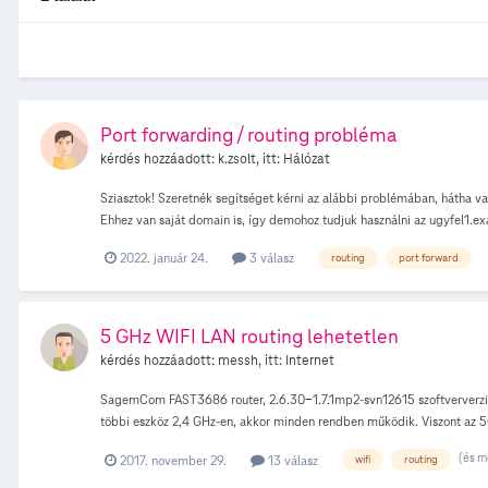
Port forwarding / routing probléma
kérdés hozzáadott:
k.zsolt
, itt:
Hálózat
Sziasztok! Szeretnék segítséget kérni az alábbi problémában, hátha va
Ehhez van saját domain is, így demohoz tudjuk használni az ugyfel1.e
részével nincsen gond. Beállítottam egy reverse proxyt ami elnavigálja
2022. január 24.
3 válasz
routing
port forward
megy. Timeout-ol mindegyik domain. PING működik, TRACEROUTE műkö
hoz beleírom a domaint akkor jó. (így felismeri a rProxy) De ha már 
akarom elérni a szervert, akkor nem megy a PORT forward. Alternatíva
DNS szerver futhatna, ami feloldja a nevet és egyből a szerverhez ro
5 GHz WIFI LAN routing lehetetlen
Zs
kérdés hozzáadott:
messh
, itt:
Internet
SagemCom FAST3686 router, 2.6.30-1.7.1mp2-svn12615 szoftververzió
többi eszköz 2,4 GHz-en, akkor minden rendben működik. Viszont az 5
minden eszköz 2,4 GHz-en csatlakozik, akkor is rendben működik a rout
(és m
2017. november 29.
13 válasz
wifi
routing
erre megoldás? Előre is köszönöm, Zsolt