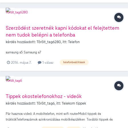
jelzi az olvasatlan üzenetet megváltozott tárcsahanggal. Van rá mód hogy ezt az
opciót újra működésre bírjam? A készülék beállításain nem változtattam, így
arra gyanakszom a telekom rendszere, vagy a rendszer beállítása változott meg.
A készülék egy Grundig 160 konkrétan Grundig D160A A telefonban magában
mintha lenne üzenetrögzítő de soha nem működött csak bekavar. (Azt, hogy a
Szerzödést szeretnék kapni kódokat el felejtettem
telefon üzenetrögzítő-vezérlő gombjaival a telekom hangposta szolgáltatást
nem tudok belépni a telefonba
lehessen vezérelni azt nem is remélem) Előre is köszönöm a segítséget! Z.
kérdés hozzáadott:
Törölt_tag6280
, itt:
Telefon
samsung s5 Samsung s7
2016. május 7.
1 válasz
telefonbeállítások
Tippek okostelefonokhoz - videók
kérdés hozzáadott:
Törölt_tag6
, itt:
Telekom tippek
Pár hasznos videó: A mobiltelefon, mint wifi routerMobil tippek és
trükkökTelefonszámok szinkronizálása mobilkészüléken További tippek és
technikai tanácsok