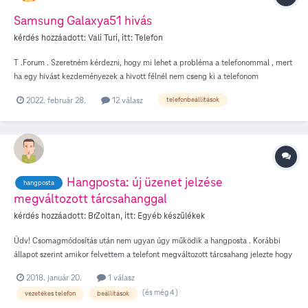
Samsung Galaxya51 hivás
kérdés hozzáadott:
Vali Turi
, itt:
Telefon
T .Forum . Szeretném kérdezni, hogy mi lehet a probléma a telefonommal , mert
ha egy hivást kezdeményezek a hivott félnél nem cseng ki a telefonom
.Köszöbettel Turiné
2022. február 28.
12 válasz
telefonbeállítások
Hangposta: új üzenet jelzése
hangposta
megváltozott tárcsahanggal
kérdés hozzáadott:
BrZoltan
, itt:
Egyéb készülékek
Üdv! Csomagmódosítás után nem ugyan úgy működik a hangposta . Korábbi
állapot szerint amikor felvettem a telefont megváltozott tárcsahang jelezte hogy
a telekom által rögzített hangposta üzenetem van. Ez igen kellemes lenne ismét
2018. január 20.
1 válasz
mert nem kell tárcsázni a 1717-et jelszót beütni, várakozni stb... Az új
(és még 4 )
vezetékes telefon
beállítások
díjcsomagra való átállás óta (Hoppá Plusz 2017-10) nekem a hangposta nem