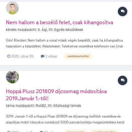
Nem hallom a beszélő felet, csak kihangosítva
kérdés hozzáadott:
S. Ági
, itt:
Egyéb készülékek
Üdv! Röviden: Nem hallom a vonal másik végén beszélőt, csak ha kihangosítva
használom a készüléket. Részletesen: Telekomos vezetékes telefonom van (már
32 éve). Egyetlen esetet kivéve soha nem volt gondom (vele/velük). A
2020. július 30.
2 válasz
vezetékes telefon
telefonkészülékeim biztosan jók. (Siemens Gigaset) E héten eddig kétszer
beszéltem a vezetékes vonalamon. Hétfő este, amikor is ki kellett hangosítanom,
mert egy háromszori stroke-on átesett beteggel beszélgettem, s nem volt ereje
hangosabban beszélni, s nem kihangosítva nagyon halkan hallottam őt. Tegnap
engem hívott egy barátom, s tökéletesen hallottam, hallottuk egymást; végig
nem kihangosítva beszéltünk. Kb. egy órával ezelőtt szerettem volna beszélni
Hoppá Plusz 201809 díjcsomag módosítása
valakivel, de nem hallottam, hogy kicsengene a hívásom. Úgy tűnt, nincs vonal.
2019.Január 1.-től!
De kihangosítottam, s bizony úgy már volt (mindkét készülékemen).
Megpróbáltam még egy embert felhívni, de csak kihangosítva hallottam a
téma hozzáadott:
Roli82
, itt:
Közösségi témák
billentyűhangokat, ill. a kicsörgést. Beszélni is csak így tudtam vele/velük.
2019. Január 1.-től a Hoppá Plusz 201809-es díjcsomag belföldi vezetékes és
Amikor visszavettem a megfelelő gombbal a fülemhez a készüléket, semmit
alapdíjas mobil irányokra vonatkozó 5000 perces korlátja megszüntetésre kerül
nem hallottam a beszédükből, Ők viszont jól hallottak engem. Mi történhetett?
és a díjcsomagban a kedvezményezett irányokra korlátlan használatot biztosít a
(Ismétlem: mindkét készülék ezt produkálja. Nem duo-telefonok. Az egyik egy