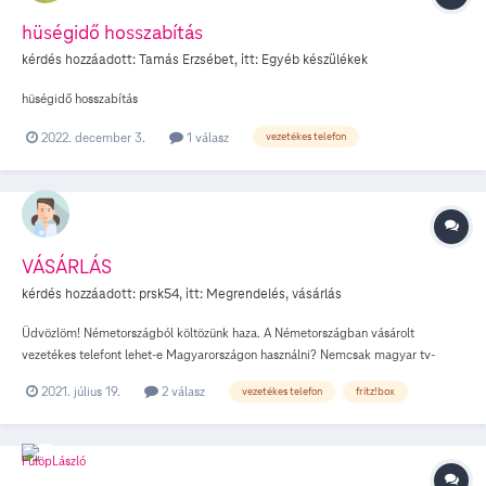
hüségidő hosszabítás
kérdés hozzáadott:
Tamás Erzsébet
, itt:
Egyéb készülékek
hüségidő hosszabítás
2022. december 3.
1 válasz
vezetékes telefon
VÁSÁRLÁS
kérdés hozzáadott:
prsk54
, itt:
Megrendelés, vásárlás
Üdvözlöm! Németországból költözünk haza. A Németországban vásárolt
vezetékes telefont lehet-e Magyarországon használni? Nemcsak magyar tv-
csatornákat, de német tv-csatornákat is szeretnénk nézni. Van-e erre lehetóség
2021. július 19.
2 válasz
vezetékes telefon
fritz!box
FRITZ!Box 7490 készülékkel kábelen keresztül? Vagy parabola antennával, ami
tulajdonképpen felszerelve Magyarországon megvan. Ajálatot kérek tv, internet
illetve vezetékes telefon hsználatra. Köszönöm! Üdvözlettel: Gergely Piroska