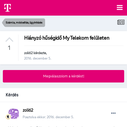
Számla, módosítás, ügyintézés
Hiányzó hűségidő My Telekom felületen
1
zoli62
kérdezte,
2016. december 5.
Megválaszolom a kérdést!
Kérdés
zoli62
Posztolva ekkor:
2016. december 5.