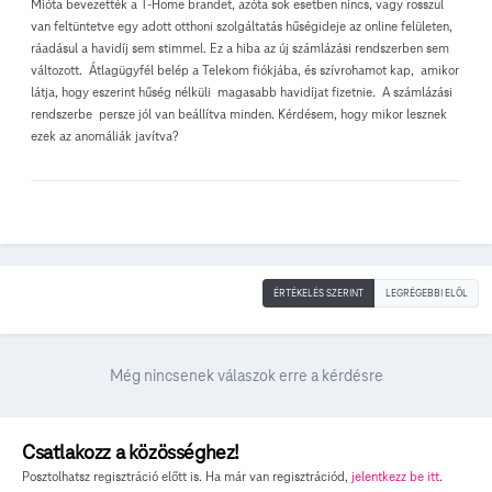
Mióta bevezették a T-Home brandet, azóta sok esetben nincs, vagy rosszul
van feltüntetve egy adott otthoni szolgáltatás hűségideje az online felületen,
ráadásul a havidíj sem stimmel. Ez a hiba az új számlázási rendszerben sem
változott. Átlagügyfél belép a Telekom fiókjába, és szívrohamot kap, amikor
látja, hogy eszerint hűség nélküli magasabb havidíjat fizetnie. A számlázási
rendszerbe persze jól van beállítva minden. Kérdésem, hogy mikor lesznek
ezek az anomáliák javítva?
ÉRTÉKELÉS SZERINT
LEGRÉGEBBI ELÖL
Még nincsenek válaszok erre a kérdésre
Csatlakozz a közösséghez!
Posztolhatsz regisztráció előtt is. Ha már van regisztrációd,
jelentkezz be itt
.