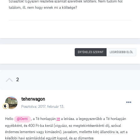
Sziasztok! Egyszeri részletes számlát szeretnék letölteni. Nem tudom hol
találom, ill. nem hogy ennek mi a költsége?
ÉRTÉKELÉS SZERINT
LEGRÉGEBBI ELÖL
2
teherwagon
Posztolva:
2017. február 13.
Hello
, a Té honlapján
itt
a leírása. a legegyszerűbb a Té honlapján
@Detti
egyébként, és 400 Ft-ba kerül (vigyázz, ez megtekintésenkénti díj, szóval
érdemes lementeni vagy kimásolni). javaslom, mellette kérj állandóra is, azt a
későbbi havi számláiddal együtt kapod, és az díjmentes