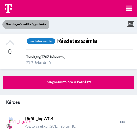
Számla, módosítás, ügyintézés
Részletes számla
részletes számla
0
Törölt_tag7703
kérdezte,
2017. február 10.
Megválaszolom a kérdést!
Kérdés
Törölt_tag7703
Posztolva ekkor:
2017. február 10.