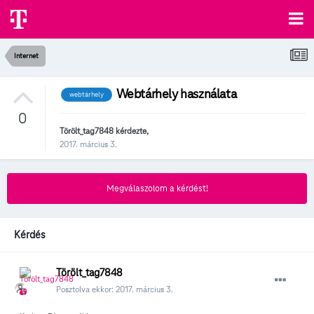
Internet
Webtárhely használata
webtárhely
0
Törölt_tag7848
kérdezte,
2017. március 3.
Megválaszolom a kérdést!
Kérdés
Törölt_tag7848
Posztolva ekkor:
2017. március 3.