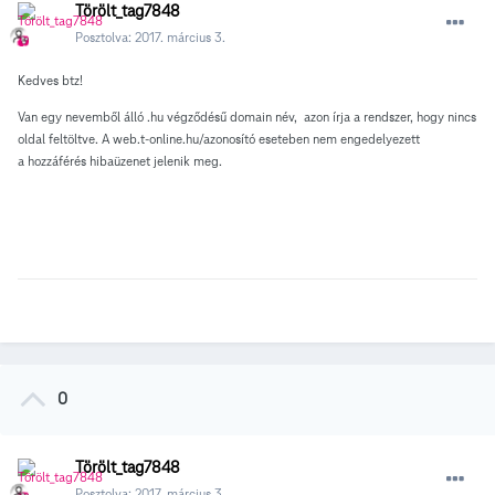
Törölt_tag7848
Posztolva:
2017. március 3.
Kedves btz!
Van egy nevemből álló .hu végződésű domain név, azon írja a rendszer, hogy nincs
oldal feltöltve. A web.t-online.hu/azonosító eseteben nem engedelyezett
a hozzáférés hibaüzenet jelenik meg.
0
Törölt_tag7848
Posztolva:
2017. március 3.