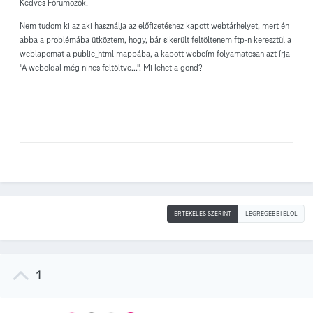
Kedves Fórumozók!
Nem tudom ki az aki használja az előfizetéshez kapott webtárhelyet, mert én
abba a problémába ütköztem, hogy, bár sikerült feltöltenem ftp-n keresztül a
weblapomat a public_html mappába, a kapott webcím folyamatosan azt írja
"A weboldal még nincs feltöltve...". Mi lehet a gond?
ÉRTÉKELÉS SZERINT
LEGRÉGEBBI ELÖL
1