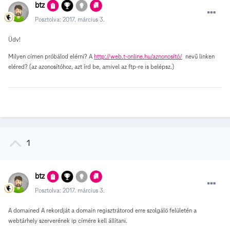
btz
Posztolva:
2017. március 3.
Üdv!
Milyen címen próbálod elérni? A
http://web.t-online.hu/aznonosító/
nevű linken
eléred? (az azonosítóhoz, azt írd be, amivel az ftp-re is belépsz.)
1
btz
Posztolva:
2017. március 3.
A domained A rekordját a domain regisztrátorod erre szolgálö felületén a
webtárhely szerverének ip címére kell állítani.