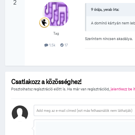
2
9 órája, yerab írta:
A dominó kártyán nem lebes
Tag
Szerintem nincsen akadálya.
1.5k
17
Csatlakozz a közösséghez!
Posztolhatsz regisztráció előtt is. Ha már van regisztrációd,
jelentkezz be i