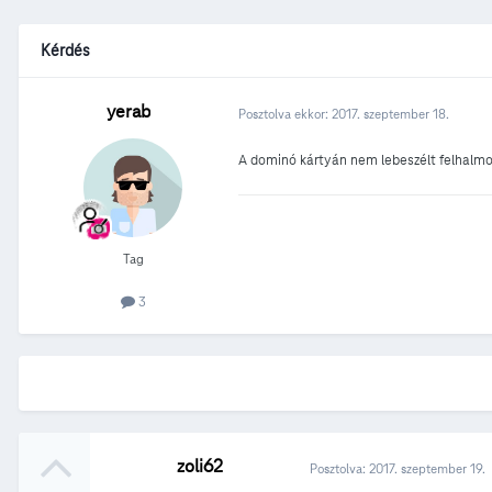
Kérdés
yerab
Posztolva ekkor:
2017. szeptember 18.
A dominó kártyán nem lebeszélt felhalmozó
Tag
3
zoli62
Posztolva:
2017. szeptember 19.