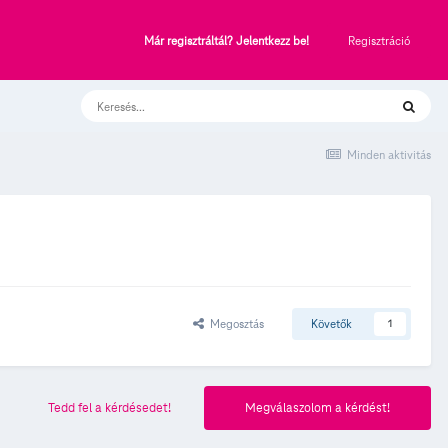
Regisztráció
Már regisztráltál? Jelentkezz be!
Minden aktivitás
Megosztás
Követők
1
Tedd fel a kérdésedet!
Megválaszolom a kérdést!