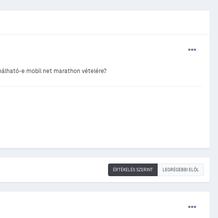
sználható-e mobil net marathon vételére?
ÉRTÉKELÉS SZERINT
LEGRÉGEBBI ELÖL