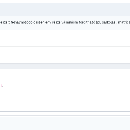
zélt felhalmozódó összeg egy része vásárlásra fordítható (pl. parkolás , matric
tt
.