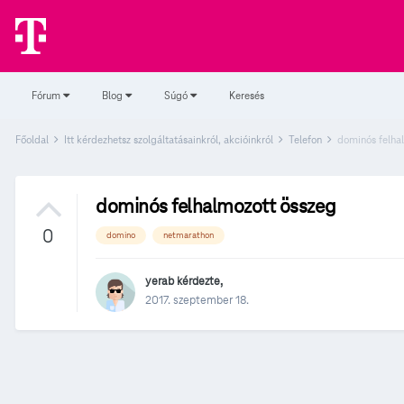
Fórum
Blog
Súgó
Keresés
Főoldal
Itt kérdezhetsz szolgáltatásainkról, akcióinkról
Telefon
dominós felha
dominós felhalmozott összeg
0
domino
netmarathon
yerab
kérdezte,
2017. szeptember 18.