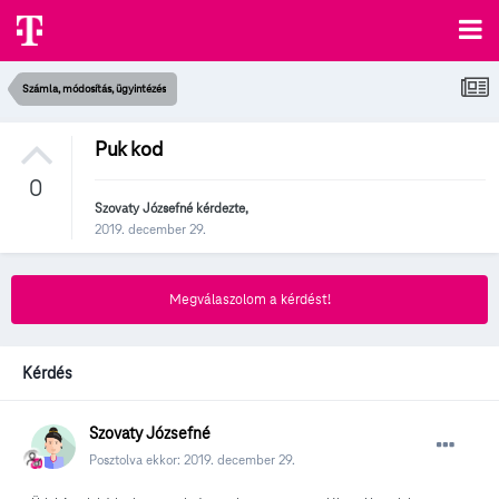
Számla, módosítás, ügyintézés
Puk kod
0
Szovaty Józsefné
kérdezte,
2019. december 29.
Megválaszolom a kérdést!
Kérdés
Szovaty Józsefné
Posztolva ekkor:
2019. december 29.