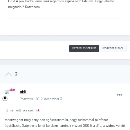
Üdv! A puk kódra lenne szükségem,de sajnos nem találom. Hogy lehetne
megtudni? Köszönöm.
ÉRTÉKELÉS SZERINT
LEGRÉGEBBI ELÖL
2
abit
Posztolva:
2019. december 31.
Itt már volt róla szó:
link
teherwagont még annyiban egészíteném ki, hogy tudtommal telefonos
ügyfélszolgálaton is le lehet kérdezni, aminek viszont 500 ft a díja, a webes verzió