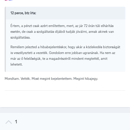
12 perce, btz írta:
Értem, a pénzt csak azért említettem, mert, az jár 72 órán túli elhárítás
esetén, de csak a szolgáltatás díjából tudják jóváírni, annak akinek van
szolgáltatása.
Remélem jelezted a hibabejelentéskor, hogy akár a közlekedés biztonságát
is veszélyezteti a vezeték. Gondolom erre jobban ugranának. Ha nem az
már az ő felelőségük, te a magadrészéről mindent megtettél, amit
lehetett.
Mondtam. Vették. Most megint bejelentettem. Megint hibajegy.
1