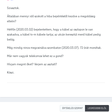
Sziasztok.
Általában mennyi idő szokott a hiba bejelntéstől kezdve a megoldásig
eltelni?
Hétfőn (2020.03.02) bejelentettem, hogy a kábel az oszlopon le van
szakadva, a kábel tv-m kábele tartja; az utcán keresztül menő kábel pedig
belóg.
Még mindig nincs megcsinálva szombaton (2020.03.07). 72 órát mondtak.
Már nem vagyok telekomos lehet ez a gond?
Hívjam megint őket? Verjem az asztalt?
Köszi.
ÉRTÉKELÉS SZERINT
LEGRÉGEBBI ELÖL