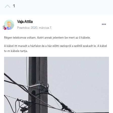
1
Vaja Attila
Posztolva:
2020. március 7.
Régen telekomos voltam. Azért annak jelentem be mert az ő kábele.
A kábel itt maradt a házfalon és a ház előtti oszlopról a széltől szakadt le. A kábel
tv-m kábele tartja.