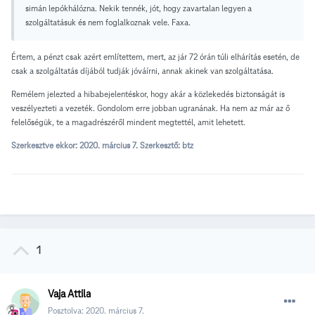
simán lepókhálózna. Nekik tennék, jót, hogy zavartalan legyen a
szolgáltatásuk és nem foglalkoznak vele. Faxa.
Értem, a pénzt csak azért említettem, mert, az jár 72 órán túli elhárítás esetén, de
csak a szolgáltatás díjából tudják jóváírni, annak akinek van szolgáltatása.
Remélem jelezted a hibabejelentéskor, hogy akár a közlekedés biztonságát is
veszélyezteti a vezeték. Gondolom erre jobban ugranának. Ha nem az már az ő
felelőségük, te a magadrészéről mindent megtettél, amit lehetett.
Szerkesztve ekkor:
2020. március 7.
Szerkesztő: btz
1
Vaja Attila
Posztolva:
2020. március 7.