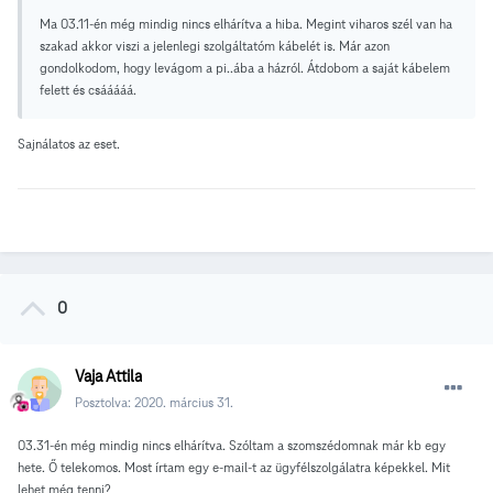
Ma 03.11-én még mindig nincs elhárítva a hiba. Megint viharos szél van ha
szakad akkor viszi a jelenlegi szolgáltatóm kábelét is. Már azon
gondolkodom, hogy levágom a pi..ába a házról. Átdobom a saját kábelem
felett és csááááá.
Sajnálatos az eset.
0
Vaja Attila
Posztolva:
2020. március 31.
03.31-én még mindig nincs elhárítva. Szóltam a szomszédomnak már kb egy
hete. Ő telekomos. Most írtam egy e-mail-t az ügyfélszolgálatra képekkel. Mit
lehet még tenni?