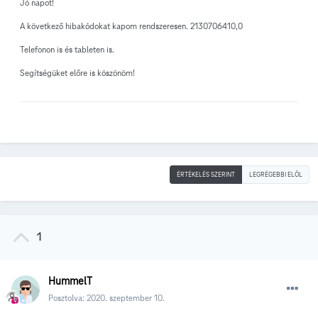
Jó napot!
A következő hibakódokat kapom rendszeresen. 2130706410,0
Telefonon is és tableten is.
Segítségüket előre is köszönöm!
ÉRTÉKELÉS SZERINT
LEGRÉGEBBI ELÖL
1
HummelT
Posztolva:
2020. szeptember 10.