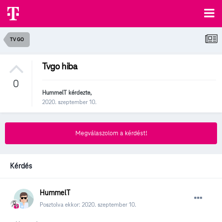
TV GO
Tvgo hiba
0
HummelT
kérdezte,
2020. szeptember 10.
Megválaszolom a kérdést!
Kérdés
HummelT
Posztolva ekkor:
2020. szeptember 10.