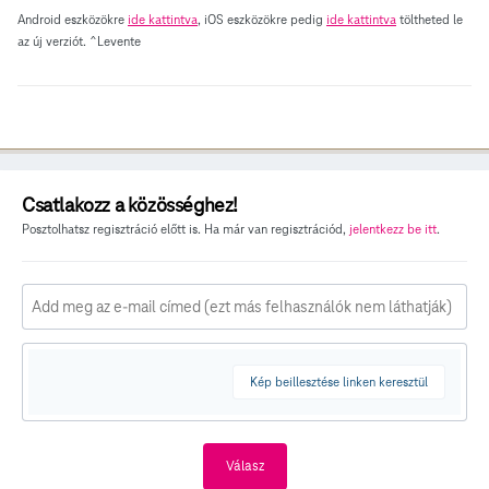
Android eszközökre
ide kattintva
, iOS eszközökre pedig
ide kattintva
töltheted le
az új verziót. ^Levente
Csatlakozz a közösséghez!
Posztolhatsz regisztráció előtt is. Ha már van regisztrációd,
jelentkezz be itt
.
Kép beillesztése linken keresztül
Válasz