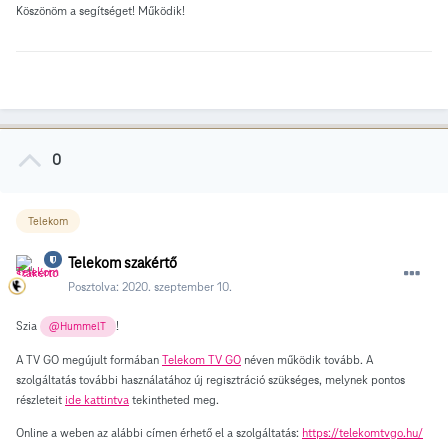
Köszönöm a segítséget! Működik!
0
Telekom
Telekom szakértő
Posztolva:
2020. szeptember 10.
Szia
!
@HummelT
A TV GO megújult formában
Telekom TV GO
néven működik tovább. A
szolgáltatás további használatához új regisztráció szükséges, melynek pontos
részleteit
ide kattintva
tekintheted meg.
Online a weben az alábbi címen érhető el a szolgáltatás:
https://telekomtvgo.hu/