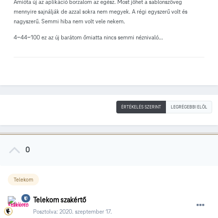
Amióta új az aplikáció borzalom az egész. Most jöhet a sablonszöveg
mennyire sajnálják de azzal sokra nem megyek. A régi egyszerű volt és
nagyszerű. Semmi hiba nem volt vele nekem.
4-44-100 ez az új barátom őmiatta nincs semmi néznivaló...
ÉRTÉKELÉS SZERINT
LEGRÉGEBBI ELÖL
0
Telekom
Telekom szakértő
Posztolva:
2020. szeptember 17.