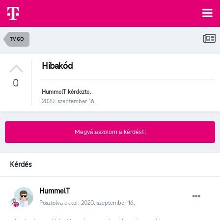
TV GO
Hibakód
0
HummelT
kérdezte,
2020. szeptember 16.
Megválaszolom a kérdést!
Kérdés
HummelT
Posztolva ekkor:
2020. szeptember 16.