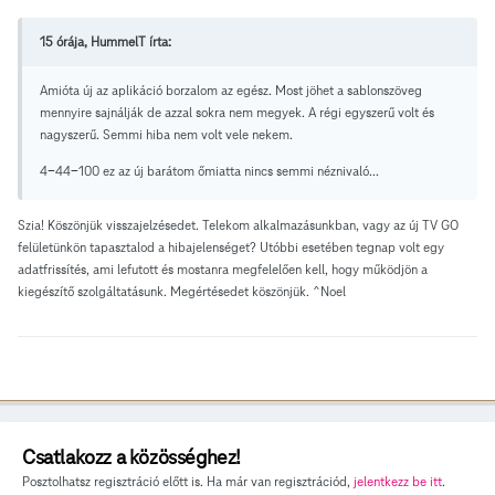
15 órája, HummelT írta:
Amióta új az aplikáció borzalom az egész. Most jöhet a sablonszöveg
mennyire sajnálják de azzal sokra nem megyek. A régi egyszerű volt és
nagyszerű. Semmi hiba nem volt vele nekem.
4-44-100 ez az új barátom őmiatta nincs semmi néznivaló...
Szia! Köszönjük visszajelzésedet. Telekom alkalmazásunkban, vagy az új TV GO
felületünkön tapasztalod a hibajelenséget? Utóbbi esetében tegnap volt egy
adatfrissítés, ami lefutott és mostanra megfelelően kell, hogy működjön a
kiegészítő szolgáltatásunk. Megértésedet köszönjük. ^Noel
Csatlakozz a közösséghez!
Posztolhatsz regisztráció előtt is. Ha már van regisztrációd,
jelentkezz be itt
.