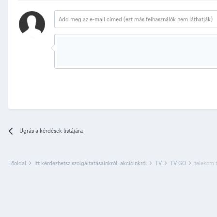
Ugrás a kérdések listájára
Főoldal
Itt kérdezhetsz szolgáltatásainkról, akcióinkról
TV
TV GO
telekom 