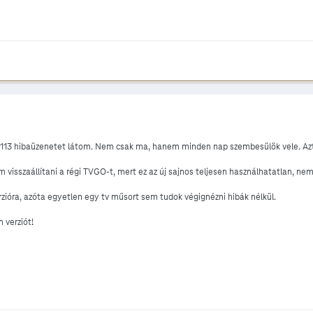
113 hibaüzenetet látom. Nem csak ma, hanem minden nap szembesülök vele. Azt
visszaállítani a régi TVGO-t, mert ez az új sajnos teljesen használhatatlan, nem
verzióra, azóta egyetlen egy tv műsort sem tudok végignézni hibák nélkül.
 verziót!