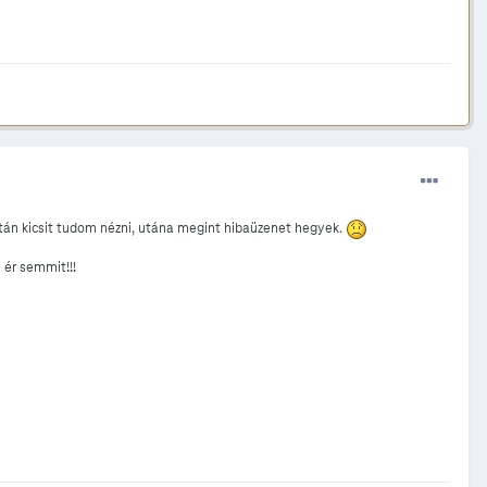
án kicsit tudom nézni, utána megint hibaüzenet hegyek.
 ér semmit!!!