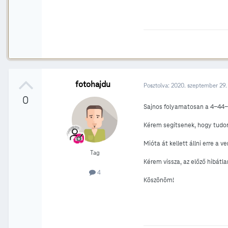
fotohajdu
Posztolva:
2020. szeptember 29.
0
Sajnos folyamatosan a 4-44-
Kérem segítsenek, hogy tudom 
Mióta át kellett állni erre a 
Tag
Kérem vissza, az előző hibátlan
4
Köszönöm!