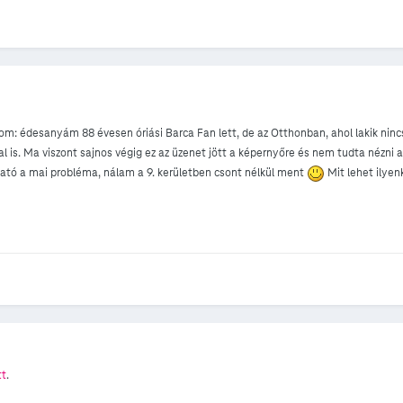
m: édesanyám 88 évesen óriási Barca Fan lett, de az Otthonban, ahol lakik ninc
 is. Ma viszont sajnos végig ez az üzenet jött a képernyőre és nem tudta nézni 
ható a mai probléma, nálam a 9. kerületben csont nélkül ment
Mit lehet ilyen
tt
.