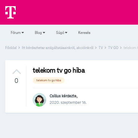
Fórum
Blog
Súgó
Keresés
Főoldal
Itt kérdezhetsz szolgáltatásainkról, akcióinkról
TV
TV GO
telekom 
telekom tv go hiba
0
telekom tv go hiba
Csillus
kérdezte,
2020. szeptember 16.