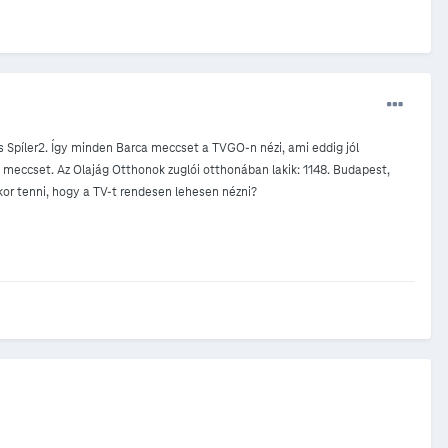
s Spíler2. Így minden Barca meccset a TVGO-n nézi, ami eddig jól
a meccset. Az Olajág Otthonok zuglói otthonában lakik: 1148. Budapest,
kor tenni, hogy a TV-t rendesen lehesen nézni?