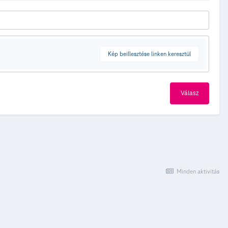
Kép beillesztése linken keresztül
Válasz
Minden aktivitás