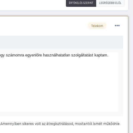
ÉRTÉKELÉS SZERINT
LEGRÉGEBBI ELÖL
Telekom
tt egy számomra egyenlőre használhatatlan szolgáltatást kaptam.
k. Amennyiben sikeres volt az átregisztrálásod, mostantól ismét működnie