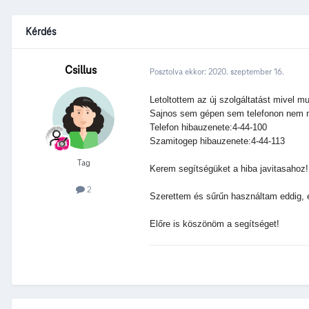
Kérdés
Csillus
Posztolva ekkor:
2020. szeptember 16.
Letoltottem az új szolgáltatást mivel m
Sajnos sem gépen sem telefonon nem 
Telefon hibauzenete:4-44-100
Szamitogep hibauzenete:4-44-113
Tag
Kerem segítségüket a hiba javitasahoz!
2
Szerettem és sűrűn használtam eddig, 
Előre is köszönöm a segítséget!