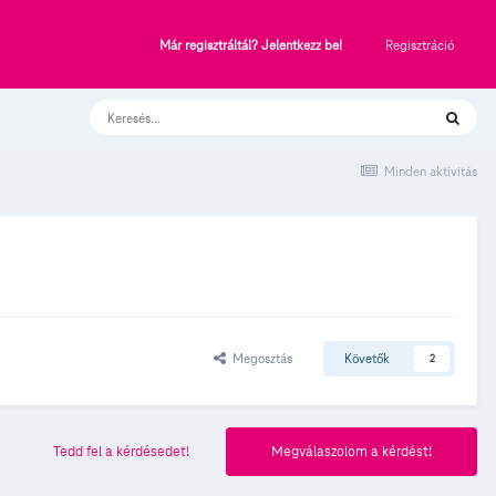
Regisztráció
Már regisztráltál? Jelentkezz be!
Minden aktivitás
Megosztás
Követők
2
Tedd fel a kérdésedet!
Megválaszolom a kérdést!