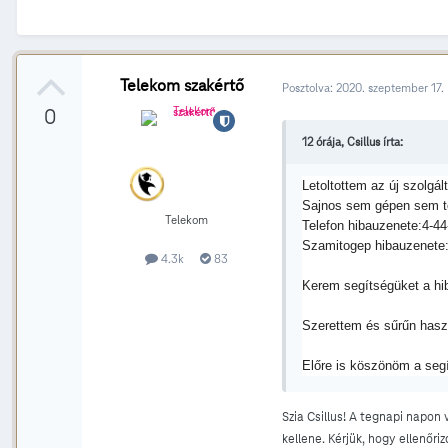
Telekom szakértő
Posztolva:
2020. szeptember 17.
0
12 órája, Csillus írta:
Letoltottem az új szolgá
Sajnos sem gépen sem t
Telekom
Telefon hibauzenete:4-44
Szamitogep hibauzenete:
4.3k
83
Kerem segítségüket a hib
Szerettem és sűrűn hasz
Előre is köszönöm a segí
Szia Csillus! A tegnapi napon
kellene. Kérjük, hogy ellenőriz