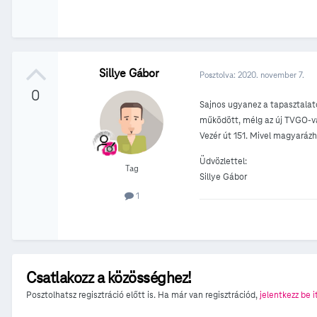
Sillye Gábor
Posztolva:
2020. november 7.
0
Sajnos ugyanez a tapasztalato
működött, mélg az új TVGO-val
Vezér út 151. Mivel magyaráz
Üdvözlettel:
Tag
Sillye Gábor
1
Csatlakozz a közösséghez!
Posztolhatsz regisztráció előtt is. Ha már van regisztrációd,
jelentkezz be i