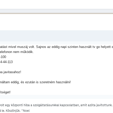
ltatást mivel muszáj volt. Sajnos az eddig napi szinten használt tv go helye
elefonon nem működik.
-100
4-44-113
a javitasahoz!
náltam eddig, és ezután is szeretném használni!
tséget!
 volt egy központi hiba a szolgáltatásunkkal kapcsolatban, amit azóta javítottun
d le. Köszönjük. ^Noel