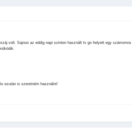
uszáj volt. Sajnos az eddig napi szinten használt tv go helyett egy számomr
működik.
és ezután is szeretném használni!