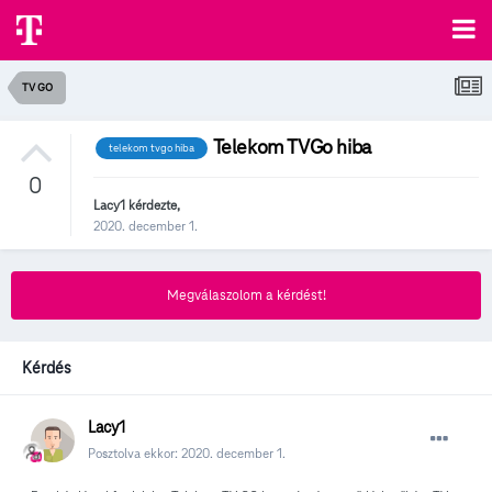
TV GO
Telekom TVGo hiba
telekom tvgo hiba
0
Lacy1
kérdezte,
2020. december 1.
Megválaszolom a kérdést!
Kérdés
Lacy1
Posztolva ekkor:
2020. december 1.