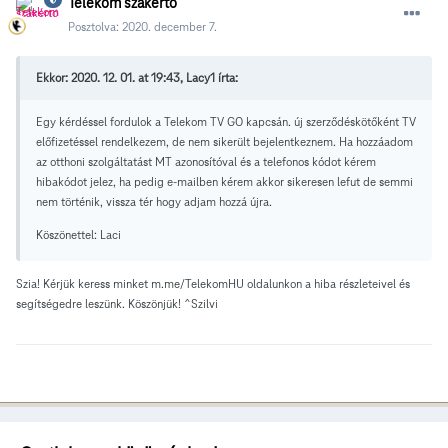
Telekom szakértő
Posztolva:
2020. december 7.
Ekkor: 2020. 12. 01. at 19:43, Lacy1 írta:
Egy kérdéssel fordulok a Telekom TV GO kapcsán. új szerződéskötőként TV
előfizetéssel rendelkezem, de nem sikerült bejelentkeznem. Ha hozzáadom
az otthoni szolgáltatást MT azonosítóval és a telefonos kódot kérem
hibakódot jelez, ha pedig e-mailben kérem akkor sikeresen lefut de semmi
nem történik, vissza tér hogy adjam hozzá újra.
Köszönettel: Laci
Szia! Kérjük keress minket m.me/TelekomHU oldalunkon a hiba részleteivel és
segítségedre leszünk. Köszönjük! ^Szilvi