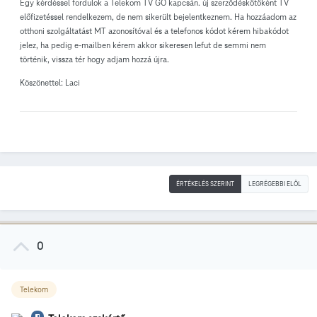
Egy kérdéssel fordulok a Telekom TV GO kapcsán. új szerződéskötőként TV
előfizetéssel rendelkezem, de nem sikerült bejelentkeznem. Ha hozzáadom az
otthoni szolgáltatást MT azonosítóval és a telefonos kódot kérem hibakódot
jelez, ha pedig e-mailben kérem akkor sikeresen lefut de semmi nem
történik, vissza tér hogy adjam hozzá újra.
Köszönettel: Laci
ÉRTÉKELÉS SZERINT
LEGRÉGEBBI ELÖL
0
Telekom