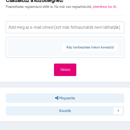
Csatlakozz a közösséghez!
Posztolhatsz regisztráció előtt is. Ha már van regisztrációd,
jelentkezz be itt
.
Kép beillesztése linken keresztül
Válasz
Megosztás
Követők
1