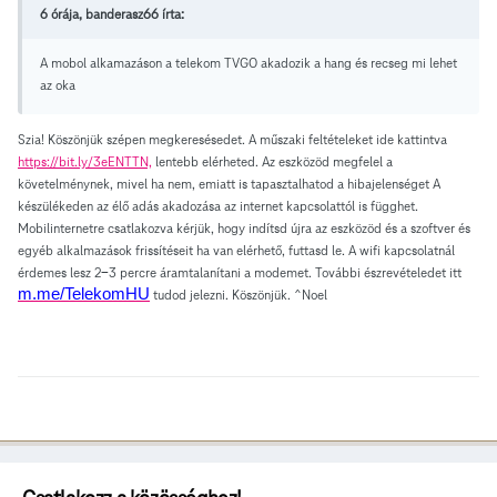
6 órája, banderasz66 írta:
A mobol alkamazáson a telekom TVGO akadozik a hang és recseg mi lehet
az oka
Szia! Köszönjük szépen megkeresésedet. A műszaki feltételeket ide kattintva
https://bit.ly/3eENTTN,
lentebb elérheted. Az eszközöd megfelel a
követelménynek, mivel ha nem, emiatt is tapasztalhatod a hibajelenséget A
készülékeden az élő adás akadozása az internet kapcsolattól is függhet.
Mobilinternetre csatlakozva kérjük, hogy indítsd újra az eszközöd és a szoftver és
egyéb alkalmazások frissítéseit ha van elérhető, futtasd le. A wifi kapcsolatnál
érdemes lesz 2-3 percre áramtalanítani a modemet. További észrevételedet itt
m.me/TelekomHU
tudod jelezni. Köszönjük. ^Noel