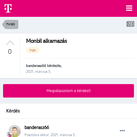
TV GO
Monbil alkamazás
0
tvgo
banderasz66
kérdezte,
2021. március 5.
Megválaszolom a kérdést!
Kérdés
banderasz66
Posztolva ekkor:
2021. március 5.