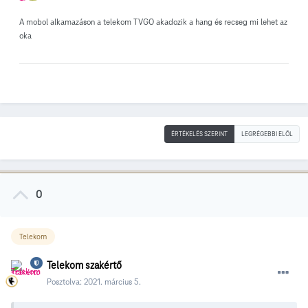
A mobol alkamazáson a telekom TVGO akadozik a hang és recseg mi lehet az
oka
ÉRTÉKELÉS SZERINT
LEGRÉGEBBI ELÖL
0
Telekom
Telekom szakértő
Posztolva:
2021. március 5.