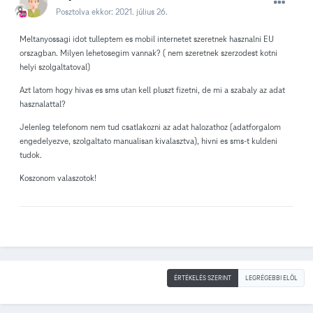
Posztolva ekkor:
2021. július 26.
Meltanyossagi idot tulleptem es mobil internetet szeretnek hasznalni EU
orszagban. Milyen lehetosegim vannak? ( nem szeretnek szerzodest kotni
helyi szolgaltatoval)
Azt latom hogy hivas es sms utan kell pluszt fizetni, de mi a szabaly az adat
hasznalattal?
Jelenleg telefonom nem tud csatlakozni az adat halozathoz (adatforgalom
engedelyezve, szolgaltato manualisan kivalasztva), hivni es sms-t kuldeni
tudok.
Koszonom valaszotok!
ÉRTÉKELÉS SZERINT
LEGRÉGEBBI ELÖL