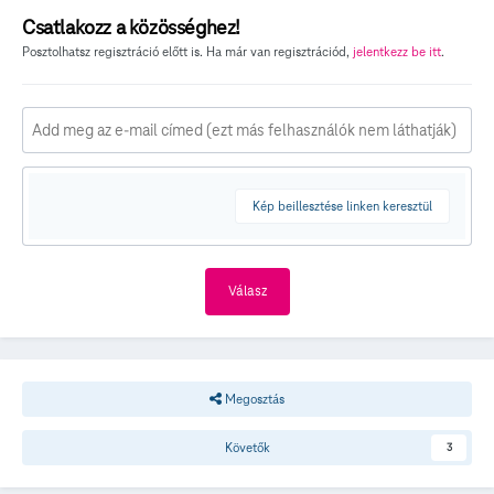
Csatlakozz a közösséghez!
Posztolhatsz regisztráció előtt is. Ha már van regisztrációd,
jelentkezz be itt
.
Kép beillesztése linken keresztül
Válasz
Megosztás
Követők
3