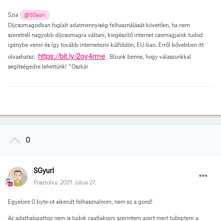
Szia
@SGyuri
Díjcsomagodban foglalt adatmennyiség felhasználását követően, ha nem
szeretnél nagyobb díjcsomagra váltani, kiegészítő internet csomagjaink tudod
igénybe venni és így tovább internetezni külföldön, EU-ban. Erről bővebben itt
https://bit.ly/2oy4rme
olvashatsz:
. Bízunk benne, hogy válaszunkkal
segítségedre lehettünk! ^Oszkár
0
SGyuri
Posztolva:
2021. július 27.
Egyelore 0 byte-ot sikerult felhasznalnom, nem ez a gond!
Az adathalozathoz nem is tudok csatlakozni szerintem azert mert tulleptem a