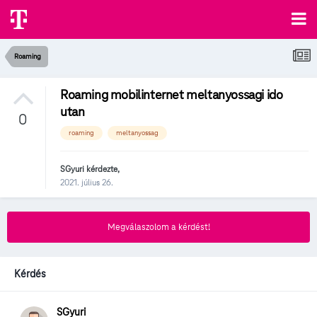
Roaming
Roaming mobilinternet meltanyossagi ido
utan
0
roaming
meltanyossag
SGyuri
kérdezte,
2021. július 26.
Megválaszolom a kérdést!
Kérdés
SGyuri