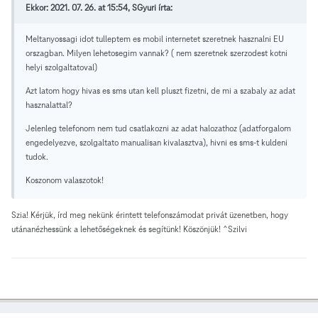
Ekkor: 2021. 07. 26. at 15:54, SGyuri írta:
Meltanyossagi idot tulleptem es mobil internetet szeretnek hasznalni EU
orszagban. Milyen lehetosegim vannak? ( nem szeretnek szerzodest kotni
helyi szolgaltatoval)
Azt latom hogy hivas es sms utan kell pluszt fizetni, de mi a szabaly az adat
hasznalattal?
Jelenleg telefonom nem tud csatlakozni az adat halozathoz (adatforgalom
engedelyezve, szolgaltato manualisan kivalasztva), hivni es sms-t kuldeni
tudok.
Koszonom valaszotok!
Szia! Kérjük, írd meg nekünk érintett telefonszámodat privát üzenetben, hogy
utánanézhessünk a lehetőségeknek és segítünk! Köszönjük! ^Szilvi