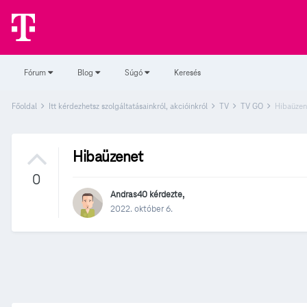
Fórum
Blog
Súgó
Keresés
Főoldal
Itt kérdezhetsz szolgáltatásainkról, akcióinkról
TV
TV GO
Hibaüzen
Hibaüzenet
0
Andras40
kérdezte,
2022. október 6.