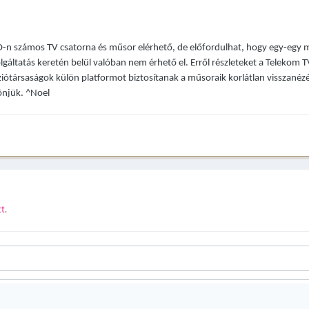
n számos TV csatorna és műsor elérhető, de előfordulhat, hogy egy-egy mű
lgáltatás keretén belül valóban nem érhető el. Erről részleteket a Telekom T
ziótársaságok külön platformot biztosítanak a műsoraik korlátlan visszanézés
önjük. ^Noel
tt
.