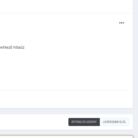
vetkezö hibaüz
ÉRTÉKELÉS SZERINT
LEGRÉGEBBI ELÖL