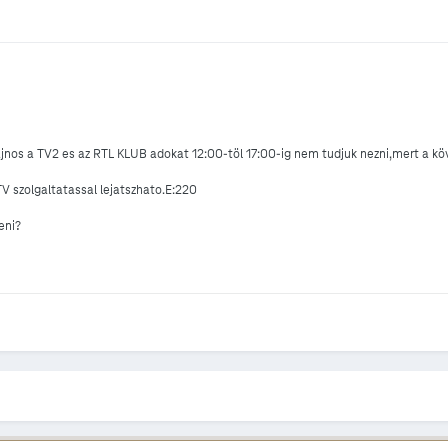
jnos a TV2 es az RTL KLUB adokat 12:00-töl 17:00-ig nem tudjuk nezni,mert a kö
V szolgaltatassal lejatszhato.E:220
eni?