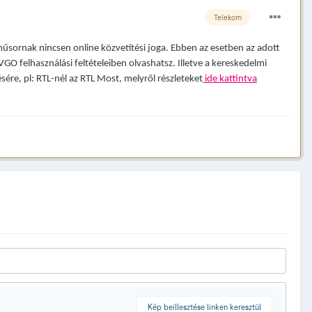
Telekom
sornak nincsen online közvetítési joga. Ebben az esetben az adott
VGO felhasználási feltételeiben olvashatsz. Illetve a kereskedelmi
ére, pl: RTL-nél az RTL Most, melyről részleteket
ide kattintva
Kép beillesztése linken keresztül