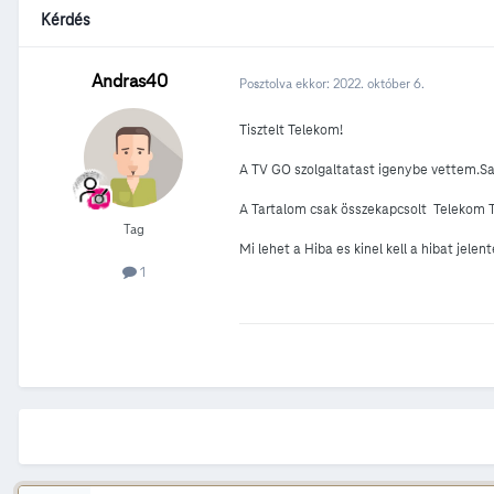
Kérdés
Andras40
Posztolva ekkor:
2022. október 6.
Tisztelt Telekom!
A TV GO szolgaltatast igenybe vettem.Sa
A Tartalom csak összekapcsolt Telekom T
Tag
Mi lehet a Hiba es kinel kell a hibat jelent
1