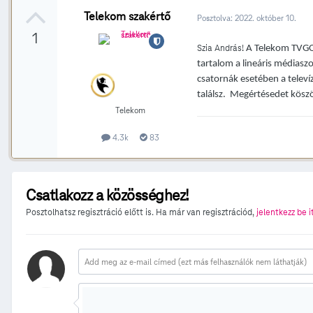
Telekom szakértő
Posztolva:
2022. október 10.
1
Szia András!
A Telekom TVGO-
tartalom a lineáris médiaszo
csatornák esetében a televí
találsz. Megértésedet kösz
Telekom
4.3k
83
Csatlakozz a közösséghez!
Posztolhatsz regisztráció előtt is. Ha már van regisztrációd,
jelentkezz be i