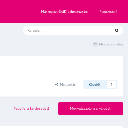
Regisztráció
Már regisztráltál? Jelentkezz be!
Minden aktivitás
Megosztás
Követők
2
Tedd fel a kérdésedet!
Megválaszolom a kérdést!