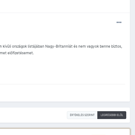
 kívüli országok listájában Nagy-Britanniát és nem vagyok benne biztos,
rnet előfizetésemet.
ÉRTÉKELÉS SZERINT
LEGRÉGEBBI ELÖL