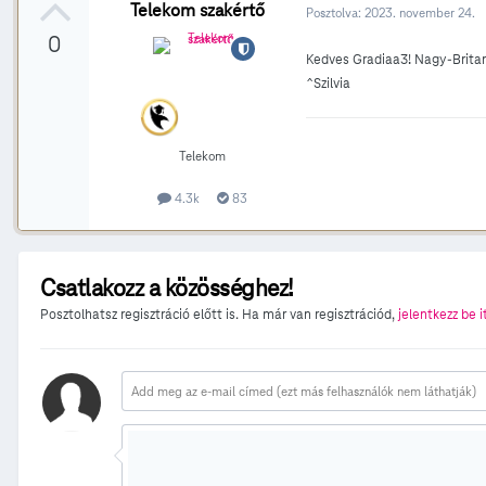
Telekom szakértő
Posztolva:
2023. november 24.
0
Kedves Gradiaa3! Nagy-Britann
^Szilvia
Telekom
4.3k
83
Csatlakozz a közösséghez!
Posztolhatsz regisztráció előtt is. Ha már van regisztrációd,
jelentkezz be i