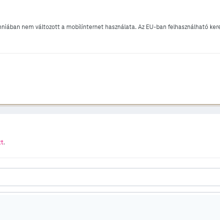
iában nem változott a mobilinternet használata. Az EU-ban felhasználható keret
tt
.