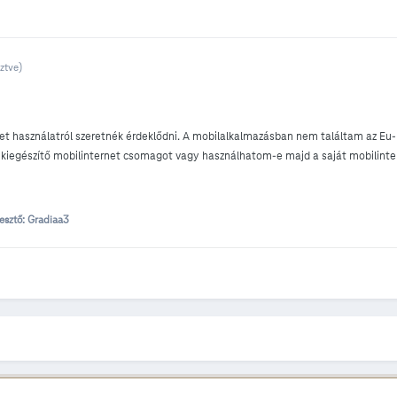
ztve)
t használatról szeretnék érdeklődni. A mobilalkalmazásban nem találtam az Eu-n
i kiegészítő mobilinternet csomagot vagy használhatom-e majd a saját mobilinte
esztő: Gradiaa3