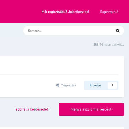
Regisztráció
Már regisztráltál? Jelentkezz be!
Minden aktivitás
Megosztás
Követők
1
Tedd fel a kérdésedet!
Megválaszolom a kérdést!