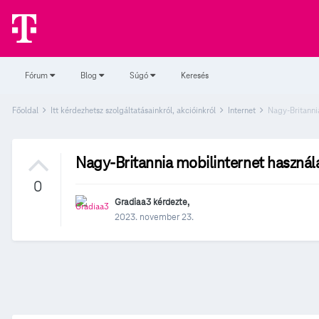
Fórum
Blog
Súgó
Keresés
Főoldal
Itt kérdezhetsz szolgáltatásainkról, akcióinkról
Internet
Nagy-Britanni
Nagy-Britannia mobilinternet használ
0
Gradiaa3
kérdezte,
2023. november 23.