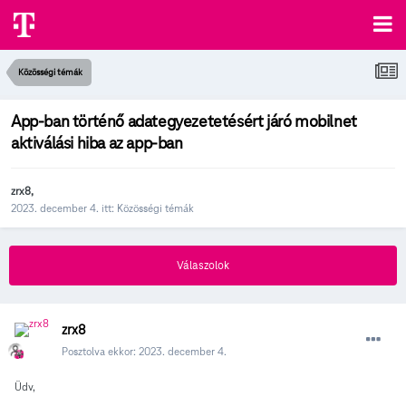
Közösségi témák
App-ban történő adategyezetetésért járó mobilnet
aktiválási hiba az app-ban
zrx8
,
2023. december 4.
itt:
Közösségi témák
Válaszolok
zrx8
Posztolva ekkor:
2023. december 4.
Üdv,