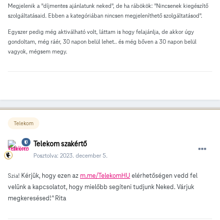
Megjelenik a "díjmentes ajánlatunk neked", de ha rábökök: "Nincsenek kiegészítő
szolgáltatásaid. Ebben a kategóriában nincsen megjeleníthető szolgáltatásod".
Egyszer pedig még aktiválható volt, láttam is hogy felajánlja, de akkor úgy
gondoltam, még ráér, 30 napon belül lehet.. és még bőven a 30 napon belül
vagyok, mégsem megy.
Telekom
Telekom szakértő
Posztolva:
2023. december 5.
Kérjük, hogy ezen az
m.me/TelekomHU
elérhetőségen vedd fel
Szia!
velünk a kapcsolatot, hogy mielőbb segíteni tudjunk Neked. Várjuk
megkeresésed!^Rita