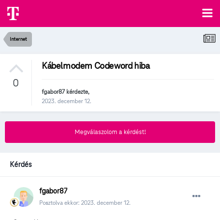
Internet
Kábelmodem Codeword hiba
0
fgabor87
kérdezte,
2023. december 12.
Megválaszolom a kérdést!
Kérdés
fgabor87
Posztolva ekkor:
2023. december 12.