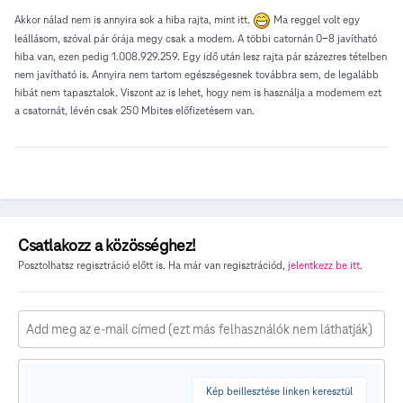
Akkor nálad nem is annyira sok a hiba rajta, mint itt.
Ma reggel volt egy
leállásom, szóval pár órája megy csak a modem. A többi catornán 0-8 javítható
hiba van, ezen pedig 1.008.929.259. Egy idő után lesz rajta pár százezres tételben
nem javítható is. Annyira nem tartom egészségesnek továbbra sem, de legalább
hibát nem tapasztalok. Viszont az is lehet, hogy nem is használja a modemem ezt
a csatornát, lévén csak 250 Mbites előfizetésem van.
Csatlakozz a közösséghez!
Posztolhatsz regisztráció előtt is. Ha már van regisztrációd,
jelentkezz be itt
.
Kép beillesztése linken keresztül