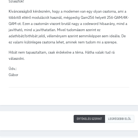
Sziasztok!
Kíváncsiságból kérdezném, hogy a modemen van egy olyan csatorna, ami a
többitől eltérő modulációt használ, mégpedig Qam256 helyett 256-QAM/4K-
QAM-ot. Ezen a csatornán viszont brutál nagy a codeword hibaarány, mind a
javítható, mind a javíthatatlan. Mivel tudomásom szerint ez
adathibát/bithibát jelöl, véleményem szerint semmiképpen sem ideális. De
ez valami különleges csatorna lehet, aminek nem tudom mi a szerepe.
Hibát nem tapasztaltam, csak érdekelne a téma. Hátha valaki tud rá
válaszolni.
Üdv.:
Gábor
ÉRTÉKELÉS SZERINT
LEGRÉGEBBI ELÖL