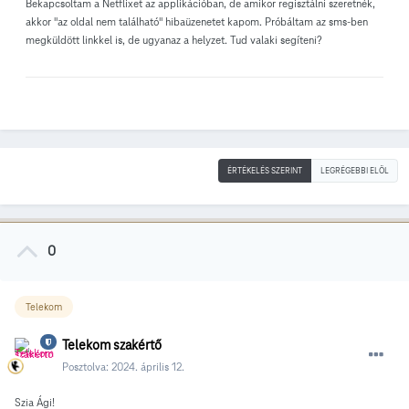
Bekapcsoltam a Netflixet az applikációban, de amikor regisztálni szeretnék,
akkor "az oldal nem található" hibaüzenetet kapom. Próbáltam az sms-ben
megküldött linkkel is, de ugyanaz a helyzet. Tud valaki segíteni?
ÉRTÉKELÉS SZERINT
LEGRÉGEBBI ELÖL
0
Telekom
Telekom szakértő
Posztolva:
2024. április 12.
Szia Ági!