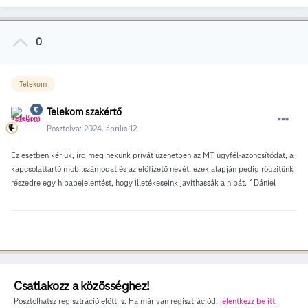
0
Telekom
Telekom szakértő
Posztolva:
2024. április 12.
Ez esetben kérjük, írd meg nekünk privát üzenetben az MT ügyfél-azonosítódat, a
kapcsolattartó mobilszámodat és az előfizető nevét, ezek alapján pedig rögzítünk
részedre egy hibabejelentést, hogy illetékeseink javíthassák a hibát. ^Dániel
Csatlakozz a közösséghez!
Posztolhatsz regisztráció előtt is. Ha már van regisztrációd,
jelentkezz be itt
.