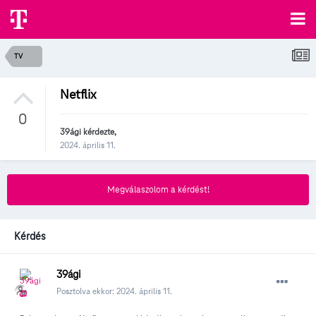
TV
Netflix
0
39ági
kérdezte,
2024. április 11.
Megválaszolom a kérdést!
Kérdés
39ági
Posztolva ekkor:
2024. április 11.