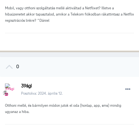
Mobil, vagy otthoni szolgáltatás mellé aktiváltad a Netflixet? Illetve a
hibaüzenetet akkor tapasztalod, amikor a Telekom fiókodban rákattintasz a Netflix
regisztrációs linkre? ^Dániel
0
39ági
Posztolva:
2024. április 12.
Otthoni mellé, és bármilyen módon jutok el oda (honlap, app, sms) mindig
ugyanaz a hiba.