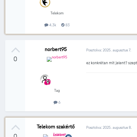
Telekom
4.3k
83
norbert95
Posztolva:
2025. augusztus 7.
0
ez konkrétan mit jelent? sze
Tag
6
Telekom szakértő
Posztolva:
2025. augusztus 8.
0