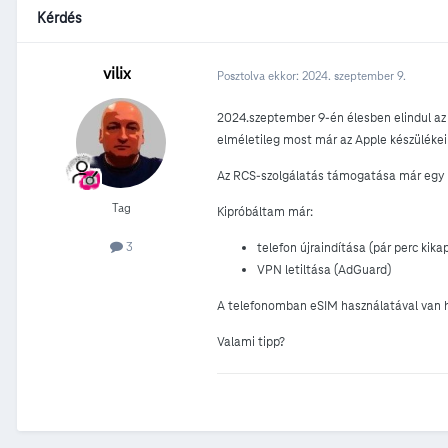
Kérdés
vilix
Posztolva ekkor:
2024. szeptember 9.
2024.szeptember 9-én élesben elindul az 
elméletileg most már az Apple készülékei
Az RCS-szolgálatás támogatása már egy id
Tag
Kipróbáltam már:
3
telefon újraindítása (pár perc kika
VPN letiltása (AdGuard)
A telefonomban eSIM használatával van 
Valami tipp?