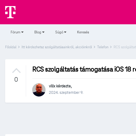
Fórum
Blog
Súgó
Keresés
Főoldal
Itt kérdezhetsz szolgáltatásainkról, akcióinkról
Telefon
RCS szolgálta
RCS szolgáltatás támogatása iOS 18 r
0
vilix
kérdezte,
2024. szeptember 9.