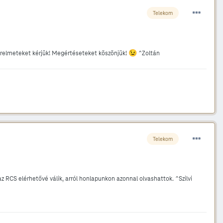
Telekom
😉
ürelmeteket kérjük! Megértéseteket köszönjük!
^Zoltán
Telekom
z RCS elérhetővé válik, arról honlapunkon azonnal olvashattok. ^Szilvi