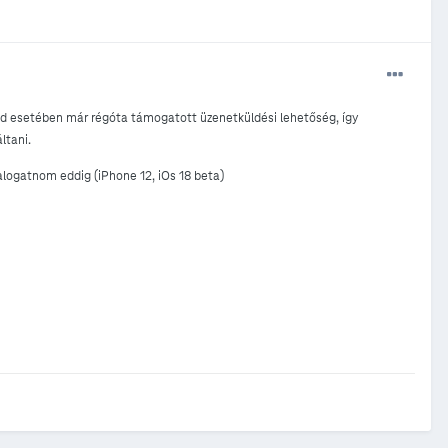
oid esetében már régóta támogatott üzenetküldési lehetőség, így
ltani.
alogatnom eddig (iPhone 12, iOs 18 beta)