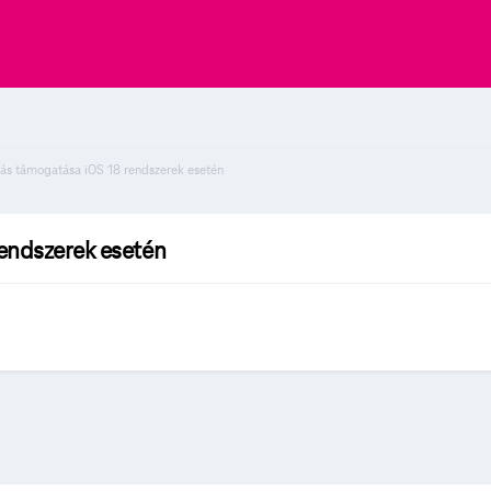
tás támogatása iOS 18 rendszerek esetén
endszerek esetén