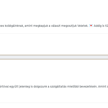
💌
ékes kollégáinknak, amint megkapjuk a választ megosztjuk Veletek.
Addig is t
rtóval együtt jelenleg is dolgozunk a szolgáltatás mielőbbi bevezetésén. Amint a