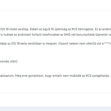
iOS 18 stabil verziója. Ebben az egyik fő újdonság az RCS támogatás. Ez az andr
 is tudnak az androidot futtató telefonokkal az SMS-nél bonyolultabb üzenetet vá
eje az iOS 18 beta-verzióiban is megvan. Viszont nekem nem sikerült ezt e*****
pcsolás után)
hálózatom. Még erre gondoltam, hogy emiatt nem működik az RCS szolgáltatás.