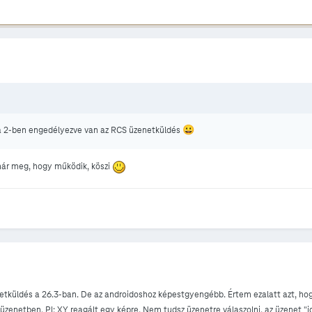
😀
ta 2-ben engedélyezve van az RCS üzenetküldés
a már meg, hogy működik, köszi
tküldés a 26.3-ban. De az androidoshoz képestgyengébb. Értem ezalatt azt, hogy
zenetben. Pl: XY reagált egy képre. Nem tudsz üzenetre válaszolni, az üzenet "id