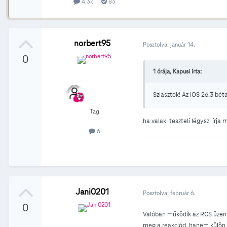
4.3k
83
norbert95
Posztolva:
január 14.
0
1 órája, Kapusi írta:
Sziasztok! Az iOS 26.3 bé
Tag
ha valaki teszteli légyszi írj
6
Jani0201
Posztolva:
február 6.
0
Valóban működik az RCS üzene
meg a reakciód, hanem külön ü