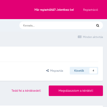
Regisztráció
Már regisztráltál? Jelentkezz be!
Minden aktivitás
Megosztás
Követők
4
Tedd fel a kérdésedet!
Megválaszolom a kérdést!