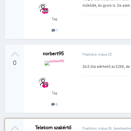
működik, és gyors is. De ezek
Tag
1
norbert95
Posztolva:
május 23.
0
26.5 óta elérhető az E2EE, d
Tag
6
Telekom szakértő
Posztolva:
május 26.
(szerkesztv