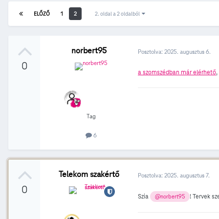
ELŐZŐ
1
2
2. oldal a 2 oldalból
norbert95
Posztolva:
2025. augusztus 6.
0
a szomszédban már elérhető
,
Tag
6
Telekom szakértő
Posztolva:
2025. augusztus 7.
0
Szia
! Tervek s
@norbert95