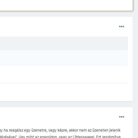
 ha reagálsz egy üzenetre, vagy képre, akkor nem az üzeneten jelenik
ézésével", úgy mint az aneroidon, vagy az I iMessageel. Ezt leszámítva