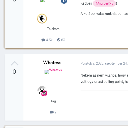
Kedves
!
@norbert95
A korábbi válaszunknál ponto
Telekom
4.3k
83
Whatevs
Posztolva:
2025. szeptember 24.
0
Nekem az nem vilagos, hogy e
volt egy oriasi selling point
Tag
2