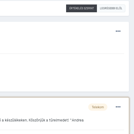
ÉRTÉKELÉS SZERINT
LEGRÉGEBBI ELÖL
Telekom
lni a készülékeken. Köszönjük a türelmedet! ^Andrea