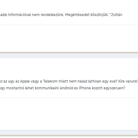
sabb információval nem rendelkezünk. Megértésedet köszönjük! ^Zoltán
z az ugy az Apple vagy a Telekom miatt nem halad lathoan egy eve? Kire varunk
, hogy mostantol lehet kommunikalni Android es iPhone kozott egyszeruen?