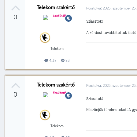
Telekom szakértő
Posztolva:
2025. szeptember 25.
0
Sziasztok!
A kérdést továbbítottuk illet
Telekom
4.3k
83
Telekom szakértő
Posztolva:
2025. szeptember 25.
0
Sziasztok!
Köszönjük türelmeteket! A gyá
Telekom