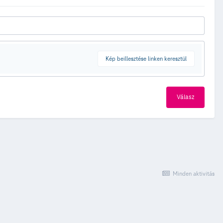
Kép beillesztése linken keresztül
Válasz
Minden aktivitás