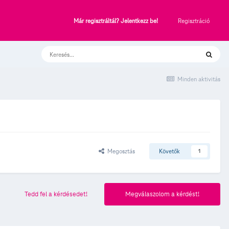
Regisztráció
Már regisztráltál? Jelentkezz be!
Minden aktivitás
Megosztás
Követők
1
Tedd fel a kérdésedet!
Megválaszolom a kérdést!