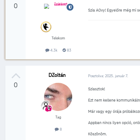
0
Szia A0vy! Egyelőre még mi se
Telekom
4.3k
83
DZoltán
Posztolva:
2025. január 7.
0
Sziasztok!
Ezt nem kellene kommunikáln
Már vagy egy órája próbálkoz
Tag
Appban nincs ilyen opció, onl
8
Köszönöm.