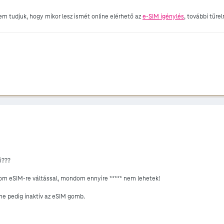
m tudjuk, hogy mikor lesz ismét online elérhető az
e-
SIM
igénylés
, további türe
i???
om eSIM-re váltással, mondom ennyire ***** nem lehetek!
ine pedig inaktív az eSIM gomb.