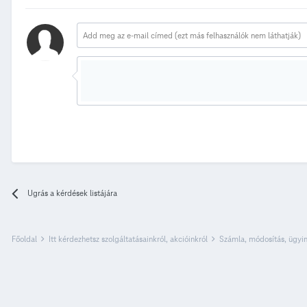
Ugrás a kérdések listájára
Főoldal
Itt kérdezhetsz szolgáltatásainkról, akcióinkról
Számla, módosítás, ügyi