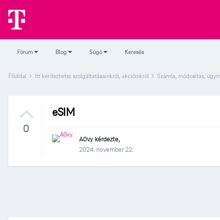
Fórum
Blog
Súgó
Keresés
Főoldal
Itt kérdezhetsz szolgáltatásainkról, akcióinkról
Számla, módosítás, ügyi
eSIM
0
A0vy
kérdezte,
2024. november 22.