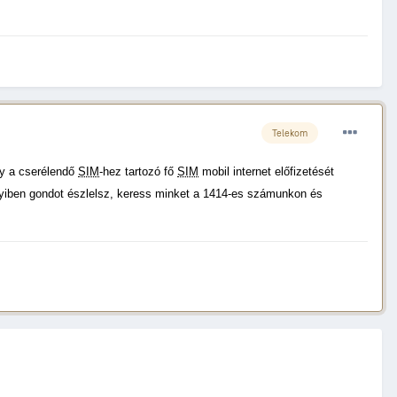
Telekom
y a cserélendő
SIM
-hez tartozó fő
SIM
mobil internet előfizetését
ben gondot észlelsz, keress minket a 1414-es számunkon és