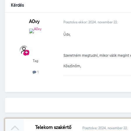
Kérdés
A0vy
Posztolva ekkor:
2024. november 22.
Üdv,
Szeretném megtudni, mikor válik megint 
Tag
Köszönöm,
1
Telekom szakértő
Posztolva:
2024. november 22.