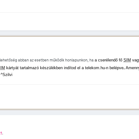
e lehetőség abban az esetben működik honlapunkon, ha
a cserélendő fő
SIM
vag
.
IM
kártyát tartalmazó készülékben indítod el a telekom.hu-n belépve
Amennyi
^Szilvi
tt
.