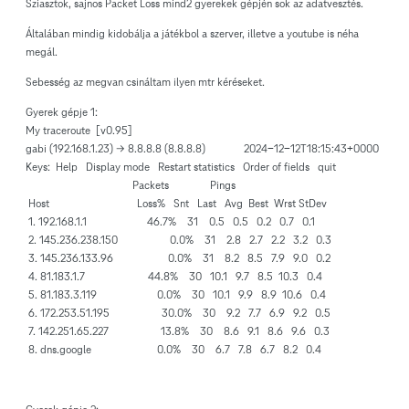
Sziasztok, sajnos Packet Loss mind2 gyerekek gépjén sok az adatvesztés.
Általában mindig kidobálja a játékbol a szerver, illetve a youtube is néha
megál.
Sebesség az megvan csináltam ilyen mtr kéréseket.
Gyerek gépje 1:
My traceroute [v0.95]
gabi (192.168.1.23) -> 8.8.8.8 (8.8.8.8) 2024-12-12T18:15:43+0000
Keys: Help Display mode Restart statistics Order of fields quit
Packets Pings
Host Loss% Snt Last Avg Best Wrst StDev
1. 192.168.1.1 46.7% 31 0.5 0.5 0.2 0.7 0.1
2. 145.236.238.150 0.0% 31 2.8 2.7 2.2 3.2 0.3
3. 145.236.133.96 0.0% 31 8.2 8.5 7.9 9.0 0.2
4. 81.183.1.7 44.8% 30 10.1 9.7 8.5 10.3 0.4
5. 81.183.3.119 0.0% 30 10.1 9.9 8.9 10.6 0.4
6. 172.253.51.195 30.0% 30 9.2 7.7 6.9 9.2 0.5
7. 142.251.65.227 13.8% 30 8.6 9.1 8.6 9.6 0.3
8. dns.google 0.0% 30 6.7 7.8 6.7 8.2 0.4