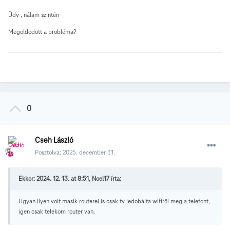
Üdv , nálam szintén
Megoldodott a probléma?
0
Cseh László
Posztolva:
2025. december 31.
Ekkor: 2024. 12. 13. at 8:51, Noel17 írta:
Ugyan ilyen volt masik routerel is csak tv ledobálta wifiröl meg a telefont,
igen csak telekom router van.