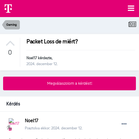
Gaming
Packet Loss de miért?
0
Noel17
kérdezte,
2024. december 12.
Megválaszolom a kérdést!
Kérdés
Noel17
Posztolva ekkor:
2024. december 12.