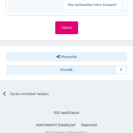
Kép beillesztése linken keresztül
Válasz
Megosztás
Követők
2
Ugrás a kérdések listájára
Süti beállítások
Adatvédelmi Szabályzat
Kapcsolat
© 2025 Magyar Telekom Nyrt.