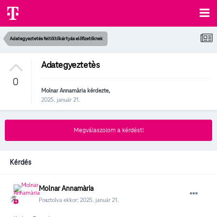
Adategyeztetés feltöltőkártyás előfizetőknek
Adategyeztetès
0
Molnar Annamària
kérdezte,
2025. január 21.
Megválaszolom a kérdést!
Kérdés
Molnar Annamària
Posztolva ekkor:
2025. január 21.