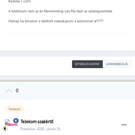
Kedves T-com!
A telefonom nem az èn Neverending van.Ma lejàr az adategyeztetès.
Holnap ha àtiratom a telefont visszakapom a szàmomat is????
ÉRTÉKELÉS SZERINT
LEGRÉGEBBI ELÖL
0
Telekom
Telekom szakértő
Posztolva:
2025. január 21.