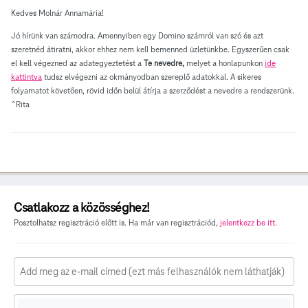
Kedves Molnár Annamária!
Jó hírünk van számodra. Amennyiben egy Domino számról van szó és azt
szeretnéd átiratni, akkor ehhez nem kell bemenned üzletünkbe. Egyszerűen csak
el kell végezned az adategyeztetést a
Te nevedre,
melyet a honlapunkon
ide
kattintva
tudsz elvégezni az okmányodban szereplő adatokkal. A sikeres
folyamatot követően, rövid időn belül átírja a szerződést a nevedre a rendszerünk.
^Rita
Csatlakozz a közösséghez!
Posztolhatsz regisztráció előtt is. Ha már van regisztrációd,
jelentkezz be itt
.