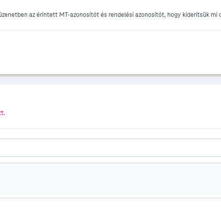
üzenetben az érintett MT-azonosítót és rendelési azonosítót, hogy kiderítsük mi o
tt
.