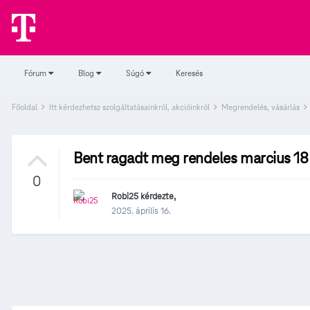
Fórum
Blog
Súgó
Keresés
Főoldal
Itt kérdezhetsz szolgáltatásainkról, akcióinkról
Megrendelés, vásárlás
Bent ragadt meg rendeles marcius 18
0
Robi25
kérdezte,
2025. április 16.