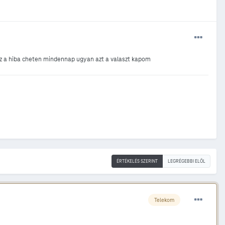
z a hiba cheten mindennap ugyan azt a valaszt kapom
ÉRTÉKELÉS SZERINT
LEGRÉGEBBI ELÖL
Telekom