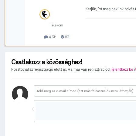
Kérjük, írd meg nekünk privát 
Telekom
4.3k
83
Csatlakozz a közösséghez!
Posztolhatsz regisztráció előtt is. Ha már van regisztrációd,
jelentkezz be i