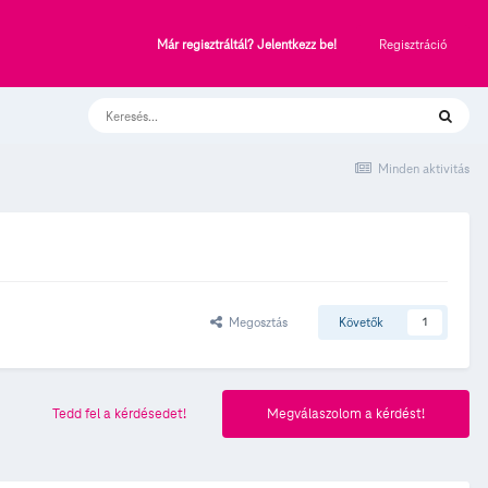
Regisztráció
Már regisztráltál? Jelentkezz be!
Minden aktivitás
Megosztás
Követők
1
Tedd fel a kérdésedet!
Megválaszolom a kérdést!