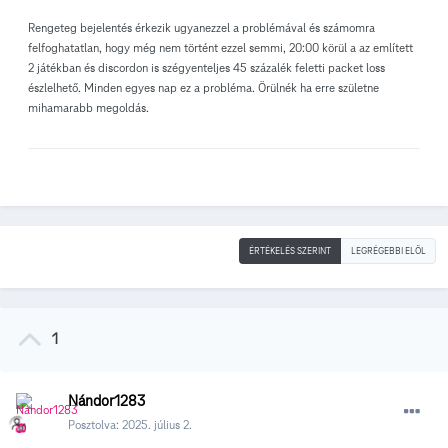
Rengeteg bejelentés érkezik ugyanezzel a problémával és számomra
felfoghatatlan, hogy még nem történt ezzel semmi, 20:00 körül a az említett
2 játékban és discordon is szégyenteljes 45 százalék feletti packet loss
észlelhető. Minden egyes nap ez a probléma. Örülnék ha erre születne
mihamarabb megoldás.
ÉRTÉKELÉS SZERINT
LEGRÉGEBBI ELÖL
1
Nándor1283
Posztolva:
2025. július 2.