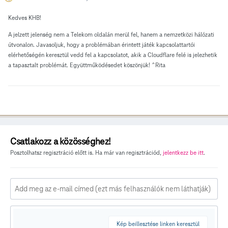
Kedves KHB!
A jelzett jelenség nem a Telekom oldalán merül fel, hanem a nemzetközi hálózati
útvonalon. Javasoljuk, hogy a problémában érintett játék kapcsolattartói
elérhetőségén keresztül vedd fel a kapcsolatot, akik a Cloudflare felé is jelezhetik
a tapasztalt problémát. Együttműködésedet köszönjük! ^Rita
Csatlakozz a közösséghez!
Posztolhatsz regisztráció előtt is. Ha már van regisztrációd,
jelentkezz be itt
.
Kép beillesztése linken keresztül