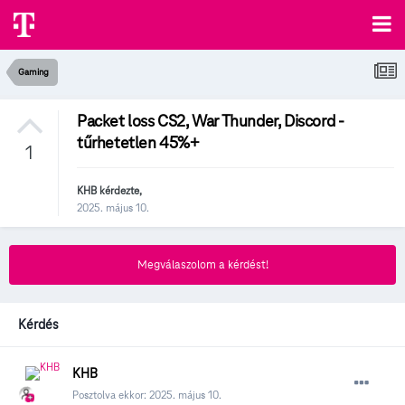
Gaming
Packet loss CS2, War Thunder, Discord -
tűrhetetlen 45%+
1
KHB
kérdezte,
2025. május 10.
Megválaszolom a kérdést!
Kérdés
KHB
Posztolva ekkor:
2025. május 10.