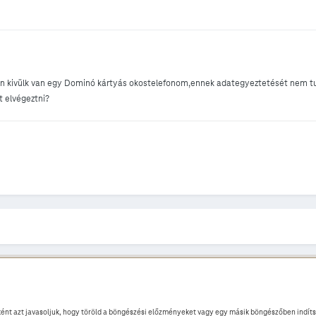
n kivülk van egy Dominó kártyás okostelefonom,ennek adategyeztetését nem tud
 elvégeztni?
ént azt javasoljuk, hogy töröld a böngészési előzményeket vagy egy másik böngészőben indíts