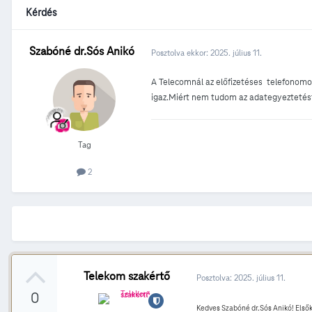
Kérdés
Szabóné dr.Sós Anikó
Posztolva ekkor:
2025. július 11.
A Telecomnál az előfizetéses telefonomo
igaz.Miért nem tudom az adategyeztetést
Tag
2
Telekom szakértő
Posztolva:
2025. július 11.
0
Kedves Szabóné dr.Sós Anikó! Elsők