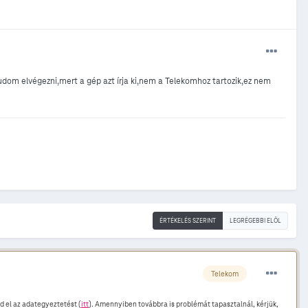
om elvégezni,mert a gép azt írja ki,nem a Telekomhoz tartozik,ez nem
ÉRTÉKELÉS SZERINT
LEGRÉGEBBI ELÖL
Telekom
d el az adategyeztetést (
itt
). Amennyiben továbbra is problémát tapasztalnál, kérjük,