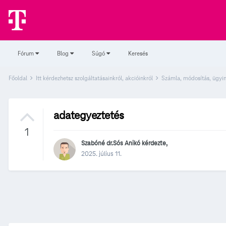
Fórum
Blog
Súgó
Keresés
Főoldal
Itt kérdezhetsz szolgáltatásainkról, akcióinkról
Számla, módosítás, ügyi
adategyeztetés
1
Szabóné dr.Sós Anikó
kérdezte,
2025. július 11.