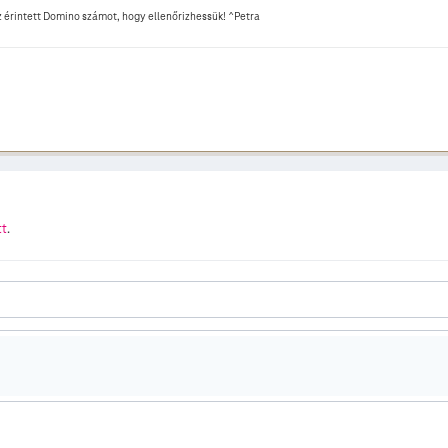
z érintett Domino számot, hogy ellenőrizhessük! ^Petra
tt
.