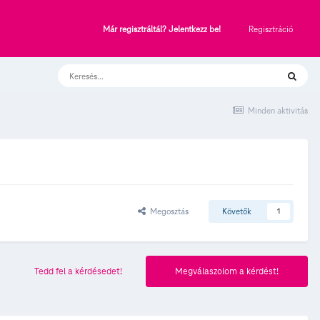
Regisztráció
Már regisztráltál? Jelentkezz be!
Minden aktivitás
Megosztás
Követők
1
Tedd fel a kérdésedet!
Megválaszolom a kérdést!