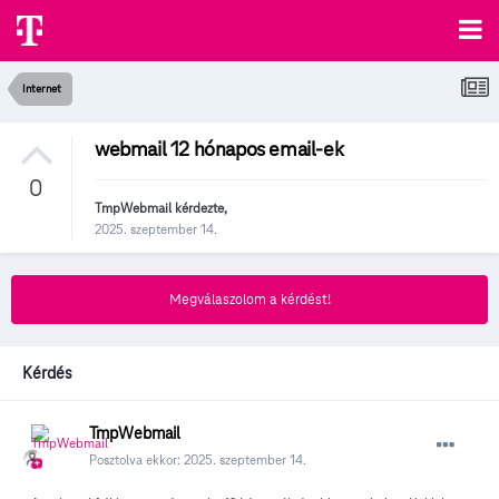
Internet
webmail 12 hónapos email-ek
0
TmpWebmail
kérdezte,
2025. szeptember 14.
Megválaszolom a kérdést!
Kérdés
TmpWebmail
Posztolva ekkor:
2025. szeptember 14.