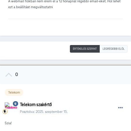
A webmail fiókban nem érem el a 12 hónapnál régebbi email-eket. Hol lehet
ezt a beállítást megváltoztatni
ÉRTÉKELÉS SZERINT
LEGRÉGEBBI ELÖL
0
Telekom
Telekom szakértő
Posztolva:
2025. szeptember 15.
Szia!