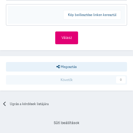
Kép beillesztése linken keresztül
Válasz
Megosztás
Követők
0
Ugrás a kérdések listájára
Süti beállítások