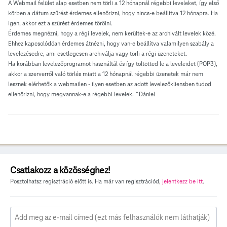
A Webmail felület alap esetben nem törli a 12 hónapnál régebbi leveleket, így első
körben a dátum szűrést érdemes ellenőrizni, hogy nincs-e beállítva 12 hónapra. Ha
igen, akkor ezt a szűrést érdemes törölni.
Érdemes megnézni, hogy a régi levelek, nem kerültek-e az archivált levelek közé.
Ehhez kapcsolódóan érdemes átnézni, hogy van-e beállítva valamilyen szabály a
levelezésedre, ami esetlegesen archiválja vagy törli a régi üzeneteket.
Ha korábban levelezőprogramot használtál és így töltötted le a leveleidet (POP3),
akkor a szerverről való törlés miatt a 12 hónapnál régebbi üzenetek már nem
lesznek elérhetők a webmailen - ilyen esetben az adott levelezőkliensben tudod
ellenőrizni, hogy megvannak-e a régebbi levelek. ^Dániel
Csatlakozz a közösséghez!
Posztolhatsz regisztráció előtt is. Ha már van regisztrációd,
jelentkezz be itt
.