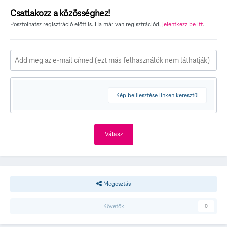
Csatlakozz a közösséghez!
Posztolhatsz regisztráció előtt is. Ha már van regisztrációd,
jelentkezz be itt
.
Kép beillesztése linken keresztül
Válasz
Megosztás
Követők
0