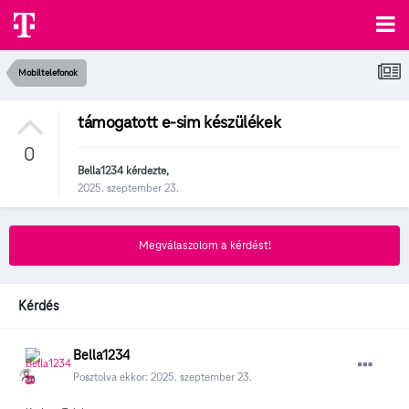
Mobiltelefonok
támogatott e-sim készülékek
0
Bella1234
kérdezte,
2025. szeptember 23.
Megválaszolom a kérdést!
Kérdés
Bella1234
Posztolva ekkor:
2025. szeptember 23.