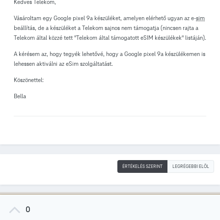
Kedves Telekom,
Vásároltam egy Google pixel 9a készüléket, amelyen elérhető ugyan az e-
sim
beállítás, de a készüléket a Telekom sajnos nem támogatja (nincsen rajta a
Telekom által közzé tett "Telekom által támogatott eSIM készülékek" listáján).
A kérésem az, hogy tegyék lehetővé, hogy a Google pixel 9a készülékemen is
lehessen aktiválni az eSim szolgáltatást.
Köszönettel:
Bella
ÉRTÉKELÉS SZERINT
LEGRÉGEBBI ELÖL
0