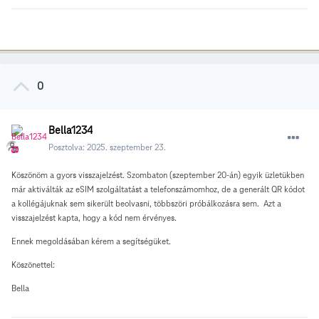
0
Bella1234
Posztolva:
2025. szeptember 23.
Köszönöm a gyors visszajelzést. Szombaton (szeptember 20-án) egyik üzletükben
már aktiválták az eSIM szolgáltatást a telefonszámomhoz, de a generált QR kódot
a kollégájuknak sem sikerült beolvasni, többszöri próbálkozásra sem. Azt a
visszajelzést kapta, hogy a kód nem érvényes.
Ennek megoldásában kérem a segítségüket.
Köszönettel:
Bella