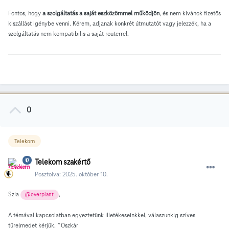
Fontos, hogy
a szolgáltatás a saját eszközömmel működjön
, és nem kívánok fizetős
kiszállást igénybe venni. Kérem, adjanak konkrét útmutatót vagy jelezzék, ha a
szolgáltatás nem kompatibilis a saját routerrel.
0
Telekom
Telekom szakértő
Posztolva:
2025. október 10.
Szia
,
@overplant
A témával kapcsolatban egyeztetünk illetékeseinkkel, válaszunkig szíves
türelmedet kérjük. ^Oszkár