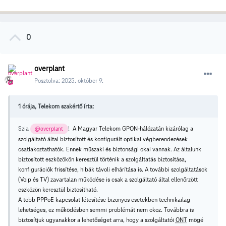
0
overplant
Posztolva:
2025. október 9.
1 órája, Telekom szakértő írta:
Szia
!
A Magyar Telekom GPON-hálózatán kizárólag a
@overplant
szolgáltató által biztosított és konfigurált optikai végberendezések
csatlakoztathatók. Ennek műszaki és biztonsági okai vannak. Az általunk
biztosított eszközökön keresztül történik a szolgáltatás biztosítása,
konfigurációk frissítése, hibák távoli elhárítása is. A további szolgáltatások
(Voip és TV) zavartalan működése is csak a szolgáltató által ellenőrzött
eszközön keresztül biztosítható.
A több PPPoE kapcsolat létesítése bizonyos esetekben technikailag
lehetséges, ez működésben semmi problémát nem okoz. Továbbra is
biztosítjuk ugyanakkor a lehetőséget arra, hogy a szolgáltatói
ONT
mögé