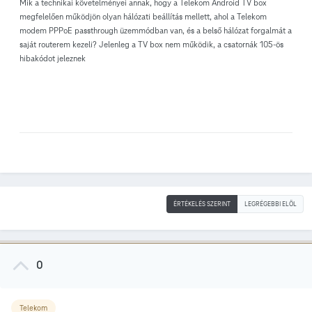
Mik a technikai követelményei annak, hogy a Telekom Android TV box
megfelelően működjön olyan hálózati beállítás mellett, ahol a Telekom
modem PPPoE passthrough üzemmódban van, és a belső hálózat forgalmát a
saját routerem kezeli? Jelenleg a TV box nem működik, a csatornák 105-ös
hibakódot jeleznek
ÉRTÉKELÉS SZERINT
LEGRÉGEBBI ELÖL
0
Telekom