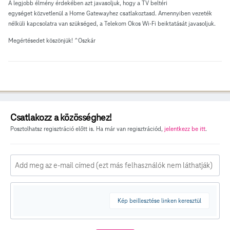
A legjobb élmény érdekében azt javasoljuk, hogy a TV beltéri
egységet közvetlenül a Home Gatewayhez csatlakoztasd. Amennyiben vezeték
nélküli kapcsolatra van szükséged, a Telekom Okos Wi-Fi beiktatását javasoljuk.
Megértésedet köszönjük! ^Oszkár
Csatlakozz a közösséghez!
Posztolhatsz regisztráció előtt is. Ha már van regisztrációd,
jelentkezz be itt
.
Kép beillesztése linken keresztül