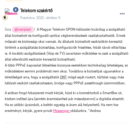
Telekom szakértő
Posztolva:
2025. október 9.
Szia
!
A Magyar Telekom GPON-hálózatán kizárólag a szolgáltató
@overplant
által biztosított és konfigurált optikai végberendezések csatlakoztathatók. Ennek
műszaki és biztonsági okai vannak. Az általunk biztosított eszközökön keresztül
történik a szolgáltatás biztosítása, konfigurációk frissítése, hibák távoli elhárítása
is. A további szolgáltatások (Voip és TV) zavartalan működése is csak a szolgáltató
által ellenőrzött eszközön keresztül biztosítható.
A több PPPoE kapcsolat létesítése bizonyos esetekben technikailag lehetséges, ez
működésben semmi problémát nem okoz. Továbbra is biztosítjuk ugyanakkor a
lehetőséget arra, hogy a szolgáltatói
ONT
mögé saját routert, tűzfalat vagy más
hálózati eszközt csatlakoztasson, bridge vagy PPPoE passthrough üzemmódban.
A szóban forgó hibaüzenet miatt kérjük, húzd ki a konnektorból a SmartBox-ot,
közben indítsd újra (szintén áramtalanítsd pár másodpercre) a digitális elosztót.
Ha ez utóbbi újraindult, a beltéri egység is áram alá helyezhető. Ha nem hoz
eredményt, kérjük, gyere privát
Messenger
oldalunkra. ^Andrea