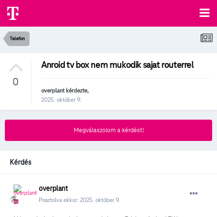
Telefon
Anroid tv box nem mukodik sajat routerrel
0
overplant
kérdezte,
2025. október 9.
Megválaszolom a kérdést!
Kérdés
overplant
Posztolva ekkor:
2025. október 9.