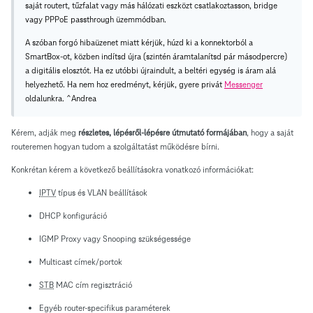
saját routert, tűzfalat vagy más hálózati eszközt csatlakoztasson, bridge
vagy PPPoE passthrough üzemmódban.
A szóban forgó hibaüzenet miatt kérjük, húzd ki a konnektorból a
SmartBox-ot, közben indítsd újra (szintén áramtalanítsd pár másodpercre)
a digitális elosztót. Ha ez utóbbi újraindult, a beltéri egység is áram alá
helyezhető. Ha nem hoz eredményt, kérjük, gyere privát
Messenger
oldalunkra. ^Andrea
Kérem, adják meg
részletes, lépésről-lépésre útmutató formájában
, hogy a saját
routeremen hogyan tudom a szolgáltatást működésre bírni.
Konkrétan kérem a következő beállításokra vonatkozó információkat:
IPTV
típus és VLAN beállítások
DHCP konfiguráció
IGMP Proxy vagy Snooping szükségessége
Multicast címek/portok
STB
MAC cím regisztráció
Egyéb router-specifikus paraméterek