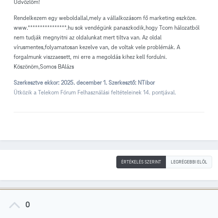
Üdvözlöm!
Rendelkezem egy weboldallal,mely a vállalkozásom fő marketing eszköze.
www.****************.hu sok vendégünk panaszkodik,hogy Tcom hálozatból
nem tudják megnyitni az oldalunkat mert tiltva van. Az oldal
vírusmentes,folyamatosan kezelve van, de voltak vele problémák. A
forgalmunk viszzaesett, mi erre a megoldás kihez kell fordulni.
Köszönöm,Somos BAlázs
Szerkesztve ekkor:
2025. december 1.
Szerkesztő: NTibor
Ütközik a Telekom Fórum Felhasználási feltételeinek 14. pontjával.
ÉRTÉKELÉS SZERINT
LEGRÉGEBBI ELÖL
0