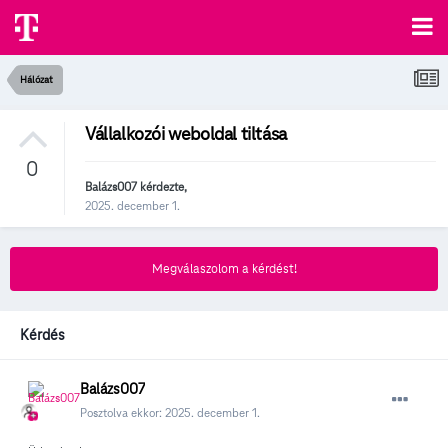
Hálózat
Vállalkozói weboldal tiltása
0
Balázs007
kérdezte,
2025. december 1.
Megválaszolom a kérdést!
Kérdés
Balázs007
Posztolva ekkor:
2025. december 1.