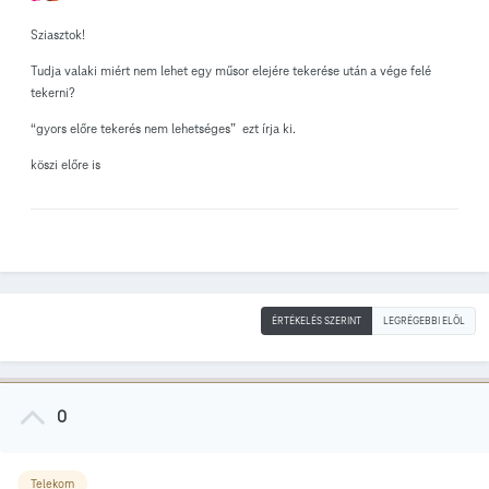
Sziasztok!
Tudja valaki miért nem lehet egy műsor elejére tekerése után a vége felé
tekerni?
“gyors előre tekerés nem lehetséges” ezt írja ki.
köszi előre is
ÉRTÉKELÉS SZERINT
LEGRÉGEBBI ELÖL
0
Telekom