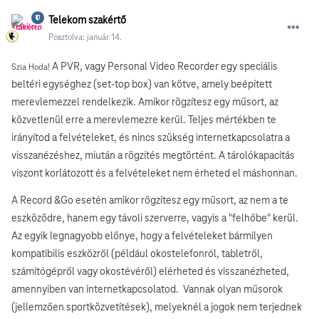
Telekom szakértő
Posztolva:
január 14.
A PVR, vagy Personal Video Recorder
egy speciális
Szia Hoda!
beltéri egységhez (set-top box) van kötve, amely beépített
merevlemezzel rendelkezik. Amikor rögzítesz egy műsort, az
közvetlenül erre a merevlemezre kerül. Teljes mértékben te
irányítod a felvételeket, és nincs szükség internetkapcsolatra a
visszanézéshez, miután a rögzítés megtörtént. A tárolókapacitás
viszont korlátozott és a felvételeket nem érheted el máshonnan.
A Record &Go esetén amikor rögzítesz egy műsort, az nem a te
eszközödre, hanem egy távoli szerverre, vagyis a "felhőbe" kerül.
Az egyik legnagyobb előnye, hogy a felvételeket bármilyen
kompatibilis eszközről (például okostelefonról, tabletről,
számítógépről vagy okostévéről) elérheted és visszanézheted,
amennyiben van internetkapcsolatod. Vannak olyan műsorok
(jellemzően sportközvetítések), melyeknél a jogok nem terjednek