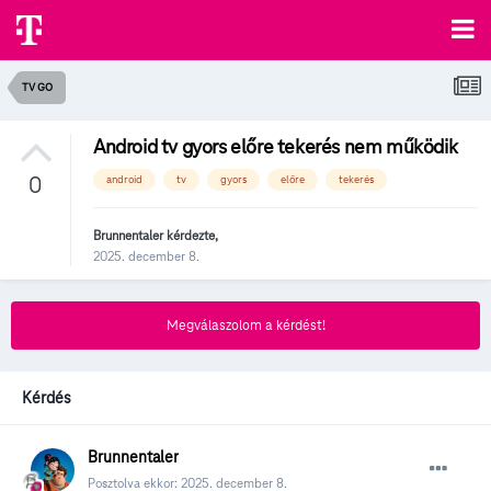
TV GO
Android tv gyors előre tekerés nem működik
0
android
tv
gyors
előre
tekerés
Brunnentaler
kérdezte,
2025. december 8.
Megválaszolom a kérdést!
Kérdés
Brunnentaler
Posztolva ekkor:
2025. december 8.