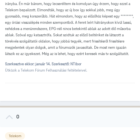
irányba. Én már bánom, hogy lecseréltem és komolyan úgy érzem, hogy ezzel a
Telekom bepalizott. Elmondták, hogy az új box így sokkal jobb, meg úgy
gyorsabb, meg korszerűbb. Hát elmondom, hogy az előzőhöz képest egy ********,
egy óriási visszalépés minden szempontból. A fennt leírt hátrányokon kívül lassú,
nehézkes a menürendszere, EPG-nél nincs betekintő ablak az adott élő műsorba
ablak. Szóval egy katasztrófa. Sokat szidtuk az előző beltériket és látszott a
törekvés szolgáltatói oldalon, hogy jobbá tegyék, mert frissítésről frissítésre
megjelentek olyan dolgok, amit a fórumozók javasoltak. De most nem igazán
látszik ez az igyekezet. Még az is lehet, hogy ezért keresek más tv szolgáltatót.
Szerkesztve ekkor:
január 14.
Szerkesztő: NTibor
Ütközik a Telekom Fórum Felhasználási feltételeivel.
0
Telekom