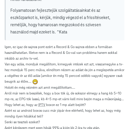
Folyamatosan fejlesztejük szolgáltatásainkat és az
eszközparkot is, kérjük, mindig végezd el a frissítéseket,
reméljük, hogy hamarosan megszokod és szívesen
használod majd ezeket is. ^Kata
Igen, ez igaz de sajnos pont ezért a Record & Go sajnos ebben a formában
használhatatlan. Illetve nem is a Record & Go-val van probléma hanem sokkal
inkább az archiv tv-vel.
Van egy adás, mondjuk megállítom, kimegyek intézek ezt azt, visszamegyke a tv-
hez mondjuk 15 perc múlva, elindítom nézem az adást és jön a meglepetés amikor
a végéhez ér az élő adás (amikor én még 15 perccel odébb vagyok) egyszer csak
beugrik az élőre....
Holott én még nézném azt amit megállítottam....
Arról már nem is beszélek, hogy a box tök új, de sokszor elmegy a hang kb 5-10
mp-re, az EPG tök lassú, kb 4-5 mp-et várni kell mire bejön maga a műsorújság...
Hogy lehet az, hogy az
IPTV
boxon ez 1 mp alatt bejött?
Azért ez az android boxos cucc már jópár éve elérhető, hogy lehet az, hogy még
mindig ilyen hibákkal teli?
Senki se teszteli ezeket?
Azért kérdezem mert ezen hibák 99%-a kijön kb 2 óra tv-zés után.