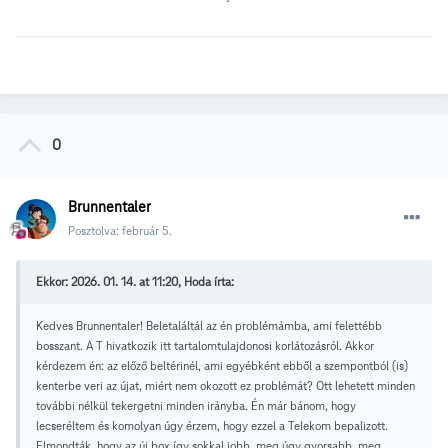
0
Brunnentaler
Posztolva:
február 5.
Ekkor: 2026. 01. 14. at 11:20, Hoda írta:
Kedves Brunnentaler! Beletaláltál az én problémámba, ami felettébb
bosszant. A T hivatkozik itt tartalomtulajdonosi korlátozásról. Akkor
kérdezem én: az előző beltérinél, ami egyébként ebből a szempontból (is)
kenterbe veri az újat, miért nem okozott ez problémát? Ott lehetett minden
további nélkül tekergetni minden irányba. Én már bánom, hogy
lecseréltem és komolyan úgy érzem, hogy ezzel a Telekom bepalizott.
Elmondták, hogy az új box így sokkal jobb, meg úgy gyorsabb, meg