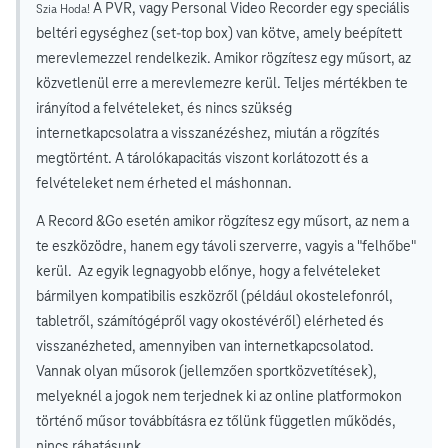
A PVR, vagy Personal Video Recorder
egy speciális
Szia Hoda!
beltéri egységhez (set-top box) van kötve, amely beépített
merevlemezzel rendelkezik. Amikor rögzítesz egy műsort, az
közvetlenül erre a merevlemezre kerül. Teljes mértékben te
irányítod a felvételeket, és nincs szükség
internetkapcsolatra a visszanézéshez, miután a rögzítés
megtörtént. A tárolókapacitás viszont korlátozott és a
felvételeket nem érheted el máshonnan.
A Record &Go esetén amikor rögzítesz egy műsort, az nem a
te eszközödre, hanem egy távoli szerverre, vagyis a "felhőbe"
kerül. Az egyik legnagyobb előnye, hogy a felvételeket
bármilyen kompatibilis eszközről (például okostelefonról,
tabletről, számítógépről vagy okostévéről) elérheted és
visszanézheted, amennyiben van internetkapcsolatod.
Vannak olyan műsorok (jellemzően sportközvetítések),
melyeknél a jogok nem terjednek ki az online platformokon
történő műsor továbbításra ez tőlünk független működés,
nincs ráhatásunk.