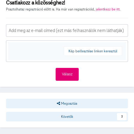
Csatlakozz a közösséghez!
Posztolhatsz regisztráció előtt is. Ha már van regisztrációd,
jelentkezz be itt
.
Kép beillesztése linken keresztül
Válasz
Megosztás
Követők
3