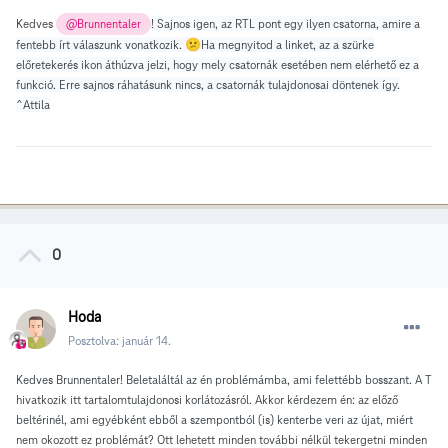
Kedves
! Sajnos igen, az RTL pont egy ilyen csatorna, amire a
@Brunnentaler
fentebb írt válaszunk vonatkozik.
😕
Ha megnyitod a linket, az a szürke
előretekerés ikon áthúzva jelzi, hogy mely csatornák esetében nem elérhető ez a
funkció. Erre sajnos ráhatásunk nincs, a csatornák tulajdonosai döntenek így.
^Attila
0
Hoda
Posztolva:
január 14.
Kedves Brunnentaler! Beletaláltál az én problémámba, ami felettébb bosszant. A T
hivatkozik itt tartalomtulajdonosi korlátozásról. Akkor kérdezem én: az előző
beltérinél, ami egyébként ebből a szempontból (is) kenterbe veri az újat, miért
nem okozott ez problémát? Ott lehetett minden további nélkül tekergetni minden