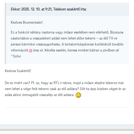
Ekkor: 2025. 12. 10. at 9:21, Telekom szakértő írta:
Kedves Brunnentaler!
Ez a funkció néhány csatorna vagy műsor esetében nem elérhető. Bizonyos
csatornákon a visszatekert adást nem lehet előre tekerni – az élő TV-re
persze bármikor visszaugorhatsz. A tartalomtulajdonosi korlátokról további
információt
itt
érsz el. Kérdés esetén, keress minket bátran a jövőben is!
^Szilvi
Kedves Szakértő!
De ez miért van? Pl. az, hogy az RTL-t nézve, majd a műsor elejére tekerve már
nem lehet a vége felé tekerni csak az elő adásra? Sőt ha épp közben véget ér az
adás akkor önmagától visszalép az élő adásra.