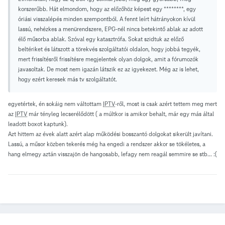
korszerűbb. Hát elmondom, hogy az előzőhöz képest egy ********, egy
óriási visszalépés minden szempontból. A fennt leírt hátrányokon kívül
lassú, nehézkes a menürendszere, EPG-nél nincs betekintő ablak az adott
élő műsorba ablak. Szóval egy katasztrófa. Sokat szidtuk az előző
beltériket és látszott a törekvés szolgáltatói oldalon, hogy jobbá tegyék,
mert frissítésről frissítésre megjelentek olyan dolgok, amit a fórumozók
javasoltak. De most nem igazán látszik ez az igyekezet. Még az is lehet,
hogy ezért keresek más tv szolgáltatót.
egyetértek, én sokáig nem váltottam
IPTV
-ről, most is csak azért tettem meg mert
az
IPTV
már tényleg lecserélődött ( a múltkor is amikor behalt, már egy más által
leadott boxot kaptunk).
Azt hittem az évek alatt azért alap működési bosszantó dolgokat sikerült javítani.
Lassú, a műsor közben tekerés még ha engedi a rendszer akkor se tökéletes, a
hang elmegy aztán visszajön de hangosabb, lefagy nem reagál semmire se stb...
:(