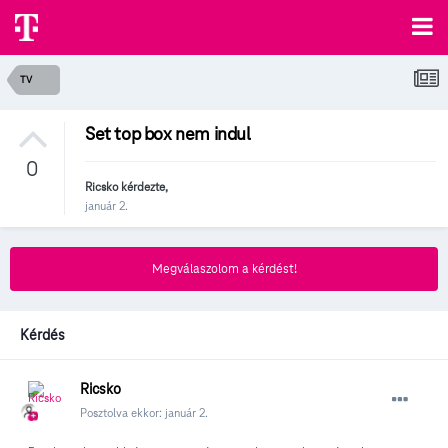
TV
Set top box nem indul
0
Ricsko
kérdezte,
január 2.
Megválaszolom a kérdést!
Kérdés
Ricsko
Posztolva ekkor:
január 2.