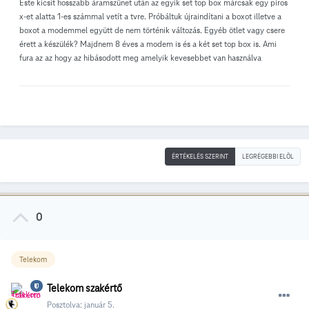
Este kicsit hosszabb áramszünet után az egyik set top box márcsak egy piros
x-et alatta 1-es számmal vetít a tvre. Próbáltuk újraindítani a boxot illetve a
boxot a modemmel együtt de nem történik változás. Egyéb ötlet vagy csere
érett a készülék? Majdnem 8 éves a modem is és a két set top box is. Ami
fura az az hogy az hibásodott meg amelyik kevesebbet van használva
ÉRTÉKELÉS SZERINT
LEGRÉGEBBI ELÖL
0
Telekom
Telekom szakértő
Posztolva:
január 5.