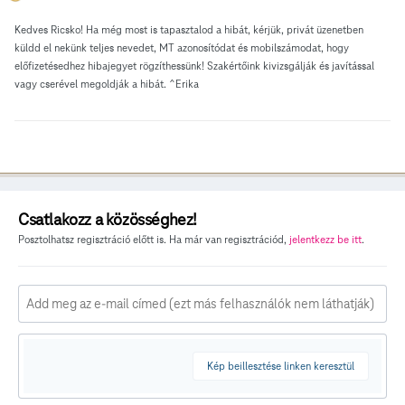
Kedves Ricsko! Ha még most is tapasztalod a hibát, kérjük, privát üzenetben
küldd el nekünk teljes nevedet, MT azonosítódat és mobilszámodat, hogy
előfizetésedhez hibajegyet rögzíthessünk! Szakértőink kivizsgálják és javítással
vagy cserével megoldják a hibát. ^Erika
Csatlakozz a közösséghez!
Posztolhatsz regisztráció előtt is. Ha már van regisztrációd,
jelentkezz be itt
.
Kép beillesztése linken keresztül