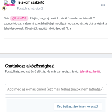
Telekom szakértő
Posztolva:
március 2.
Szia
! Kérjük, hogy írj nekünk privát üzenetet az érintett MT
@Imilla358
azonosítóddal, valamint az elérhetőségi mobilszámoddal együtt és utánanézünk a
lehetőségeknek. Köszönjük együttműködésedet! ^Lia
Csatlakozz a közösséghez!
Posztolhatsz regisztráció előtt is. Ha már van regisztrációd,
jelentkezz be itt
.
Kép beillesztése linken keresztül