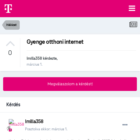
Hálózat
Gyenge otthoni internet
0
Imilla358
kérdezte,
március 1.
Megválaszolom a kérdést!
Kérdés
Imilla358
Posztolva ekkor:
március 1.