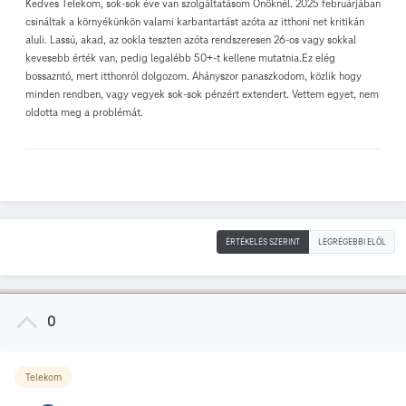
Kedves Telekom, sok-sok éve van szolgáltatásom Önöknél. 2025 februárjában
csináltak a környékünkön valami karbantartást azóta az itthoni net kritikán
aluli. Lassú, akad, az ookla teszten azóta rendszeresen 26-os vagy sokkal
kevesebb érték van, pedig legalébb 50+-t kellene mutatnia.Ez elég
bossazntó, mert itthonról dolgozom. Ahányszor panaszkodom, közlik hogy
minden rendben, vagy vegyek sok-sok pénzért extendert. Vettem egyet, nem
oldotta meg a problémát.
ÉRTÉKELÉS SZERINT
LEGRÉGEBBI ELÖL
0
Telekom