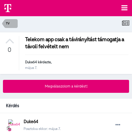
TV
Telekom app csak a távirányítást támogatja a
távoli felvételt nem
0
Duke64
kérdezte,
május 7.
Megválaszolom a kérdést!
Kérdés
Duke64
Posztolva ekkor:
május 7.