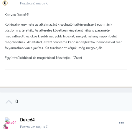
Posztolva:
május 7.
Kedves Duke64
!
Kollégáink egy hete az alkalmazást kiszolgáló háttérrendszert egy másik
platformra terelték. Az átterelés következményeként néhány paraméter
megváltozott, ez okoz kisebb nagyobb hibákat, melyek néhány napon belül
megoldódnak. Az általad jelzett probléma kapcsán fejlesztők bevonásával már
folyamatban van a javítás. Kis türelmedet kérjük, még megoldják.
Együttműködésed és megértésed köszönjük. ^Zsani
0
Duke64
Posztolva:
május 7.