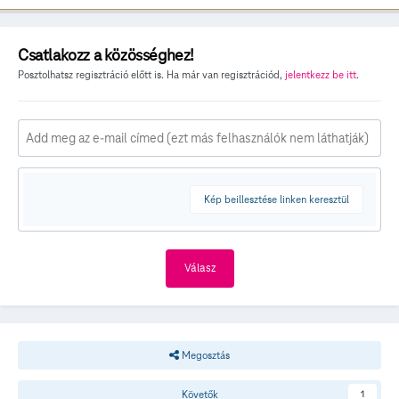
Csatlakozz a közösséghez!
Posztolhatsz regisztráció előtt is. Ha már van regisztrációd,
jelentkezz be itt
.
Kép beillesztése linken keresztül
Válasz
Megosztás
Követők
1