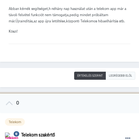
Abban kérnék segítséget,h néhány nap használat után a telekom app már a
távoli felvétel funkciót nem támogatja,pedig mindet próbáltam
már.Újraindítás,az app újra letöltése,központi Telekomos hibaelhárítás stb.
Köszi!
ÉRTÉKELÉS SZERINT
LEGRÉGEBBI ELÖL
0
Telekom
Telekom szakértő